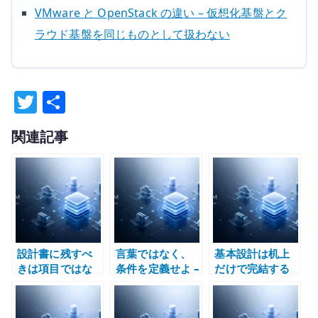
VMware と OpenStack の違い – 仮想化基盤とク
ラウド基盤を同じものとして扱わない
T
共
w
有
関連記事
it
te
r
設計書に残すべ
言葉ではなく、
基本設計は机上
きは項目ではな
条件を定義せよ –
だけで完結する
く判断である –
キーワードで思
のか – 検証環境
粒度、理由、実
考を止めないた
と不確実性で考
体をつなぐ文書
めの設計論
える