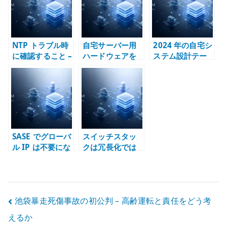
設計
NTP トラブル時
自宅サーバー用
2024 年の自宅シ
に確認すること –
ハードウェアを
ステム設計テー
chrony、
どう選ぶか – 小
マ – デュアルス
ntpd、
型ベアボーンで
タック、仮想
timesyncd の整
KVM 基盤を作る
化、構成管理
理
SASE でグローバ
スイッチスタッ
ル IP は不要にな
クは冗長化では
るのか – 外部公
ない – 障害ドメ
開点と責任分界
インと MLAG と
で考える
の違い
投
池袋暴走死傷事故の初公判 – 高齢運転と責任をどう考
えるか
稿