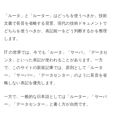
–
技
「ルータ」と「ルーター」はどっちを使うべきか。技術
術
文
文書で長音を省略する背景、現代の技術ドキュメントで
書
どちらを使うべきか、表記統一をどう判断するかを整理
の
します。
表
記
IT の世界では、今でも「ルータ」「サーバ」「データセ
統
ンタ」といった表記が使われることがあります。一方
一
で、このサイトの新規記事では、原則として「ルータ
を
ー」「サーバー」「データセンター」のように長音を省
考
え
略しない表記を優先します。
る
へ
一方で、一般的な日本語としては「ルーター」「サーバ
の
ー」「データセンター」と書く方が自然です。