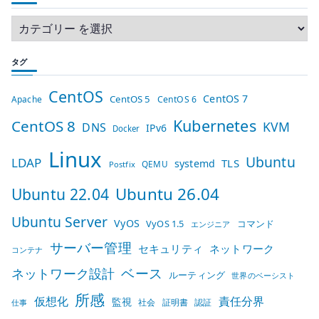
タグ
CentOS
CentOS 7
CentOS 5
Apache
CentOS 6
Kubernetes
CentOS 8
KVM
DNS
IPv6
Docker
Linux
Ubuntu
LDAP
TLS
systemd
QEMU
Postfix
Ubuntu 26.04
Ubuntu 22.04
Ubuntu Server
VyOS
VyOS 1.5
コマンド
エンジニア
サーバー管理
セキュリティ
ネットワーク
コンテナ
ベース
ネットワーク設計
ルーティング
世界のベーシスト
所感
仮想化
責任分界
監視
社会
証明書
認証
仕事