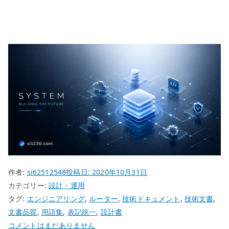
作者:
si62512548
投稿日:
2020年10月31日
カテゴリー:
設計・運用
タグ:
エンジニアリング
,
ルーター
,
技術ドキュメント
,
技術文書
,
文書品質
,
用語集
,
表記統一
,
設計書
「ル
コメントはまだありません