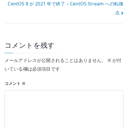
CentOS 8 が 2021 年で終了 – CentOS Stream への転換
ナ
点
ビ
ゲ
ー
コメントを残す
シ
メールアドレスが公開されることはありません。
※
が付
ョ
いている欄は必須項目です
ン
コメント
※