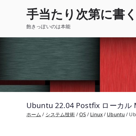
内
手当たり次第に書
容
を
飽きっぽいのは本能
ス
キ
ッ
プ
Ubuntu 22.04 Postfix 
ホーム
システム技術
OS
Linux
Ubuntu
Ub