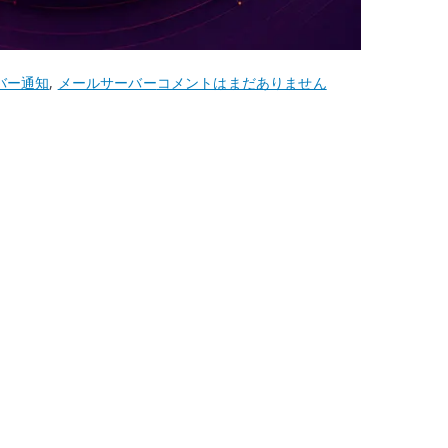
Ubuntu
バー通知
,
メールサーバー
コメントはまだありません
22.04
Postfix
ロ
ー
カ
ル
MTA
–
サ
ー
バ
ー
通
知