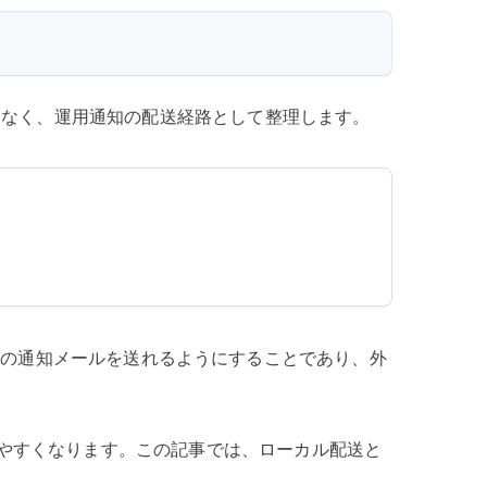
メ
ー
ル
を
ーではなく、運用通知の配送経路として整理します。
送
る
へ
の
管理者宛ての通知メールを送れるようにすることであり、外
用しやすくなります。この記事では、ローカル配送と