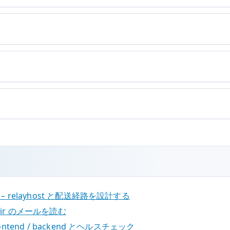
ー – relayhost と配送経路を設計する
aildir のメールを読む
rontend / backend とヘルスチェック