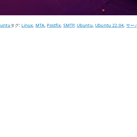
untu
タグ:
Linux
,
MTA
,
Postfix
,
SMTP
,
Ubuntu
,
Ubuntu 22.04
,
サー