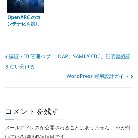
OpenARC のコ
ンテナ化を試し
て分かったこと –
ARC と milter
の扱い
投
認証・ID 管理ハブ – LDAP、SAML/OIDC、証明書認証
を使い分ける
稿
WordPress 運用設計ガイド
ナ
ビ
ゲ
コメントを残す
ー
メールアドレスが公開されることはありません。
※
が付
シ
いている欄は必須項目です