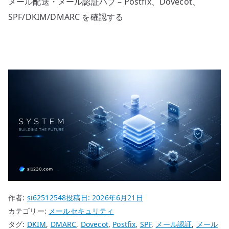
メール配送・メール認証ハブ – Postfix、Dovecot、
SPF/DKIM/DMARC を確認する
作者:
si62512548
投稿日:
2026年6月21日
カテゴリー:
メールセキュリティ
タグ:
DKIM
,
DMARC
,
Dovecot
,
Postfix
,
SPF
,
メール認証
,
メール