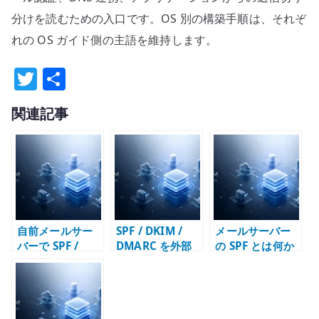
分けを読むための入口です。OS 別の構築手順は、それぞ
れの OS ガイド側の主語を維持します。
T
共
w
有
関連記事
it
te
r
自前メールサー
SPF / DKIM /
メールサーバー
バーで SPF /
DMARC を外部
の SPF とは何か
DKIM / DMARC
サイトで確認す
– 送信元サーバー
が必要になる理
る
を DNS で示す仕
由
組み