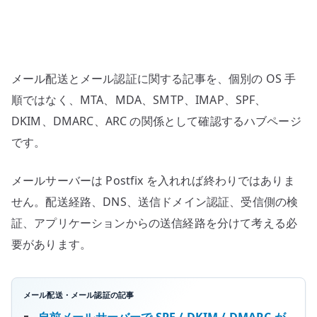
を
確
認
す
メール配送とメール認証に関する記事を、個別の OS 手
る
へ
順ではなく、MTA、MDA、SMTP、IMAP、SPF、
の
DKIM、DMARC、ARC の関係として確認するハブページ
です。
メールサーバーは Postfix を入れれば終わりではありま
せん。配送経路、DNS、送信ドメイン認証、受信側の検
証、アプリケーションからの送信経路を分けて考える必
要があります。
メール配送・メール認証の記事
自前メールサーバーで SPF / DKIM / DMARC が