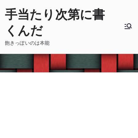
内
手当たり次第に書
容
を
くんだ
ス
キ
飽きっぽいのは本能
ッ
プ