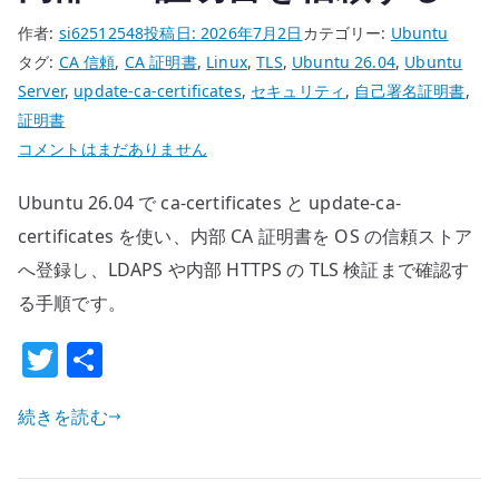
作者:
si62512548
投稿日:
2026年7月2日
カテゴリー:
Ubuntu
タグ:
CA 信頼
,
CA 証明書
,
Linux
,
TLS
,
Ubuntu 26.04
,
Ubuntu
Server
,
update-ca-certificates
,
セキュリティ
,
自己署名証明書
,
証明書
Ubuntu
コメントはまだありません
26.04
Ubuntu 26.04 で ca-certificates と update-ca-
update-
ca-
certificates を使い、内部 CA 証明書を OS の信頼ストア
certificates
へ登録し、LDAPS や内部 HTTPS の TLS 検証まで確認す
の
る手順です。
基
T
共
本
設
w
有
定
続きを読む
it
–
te
内
部