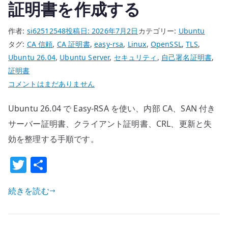
を
証明書を作成する
止
め
作者:
si62512548
投稿日:
2026年7月2日
カテゴリー:
Ubuntu
る
タグ:
CA 信頼
,
CA 証明書
,
easy-rsa
,
Linux
,
OpenSSL
,
TLS
,
へ
Ubuntu 26.04
,
Ubuntu Server
,
セキュリティ
,
自己署名証明書
,
の
証明書
Ubuntu
コメントはまだありません
26.04
Ubuntu 26.04 で Easy-RSA を使い、内部 CA、SAN 付き
easy-
rsa
サーバー証明書、クライアント証明書、CRL、更新と失
の
効を整理する手順です。
基
T
共
本
w
有
–
内
続きを読む
it
部
te
CA