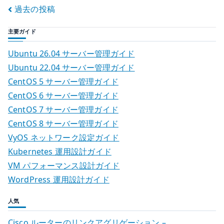
r
投
過去の投稿
CA
証
稿
主要ガイド
明
ナ
書
Ubuntu 26.04 サーバー管理ガイド
を
ビ
Ubuntu 22.04 サーバー管理ガイド
信
CentOS 5 サーバー管理ガイド
ゲ
頼
CentOS 6 サーバー管理ガイド
す
ー
CentOS 7 サーバー管理ガイド
る
CentOS 8 サーバー管理ガイド
シ
へ
VyOS ネットワーク設定ガイド
の
ョ
Kubernetes 運用設計ガイド
VM パフォーマンス設計ガイド
ン
WordPress 運用設計ガイド
人気
Cisco ルーターのリンクアグリゲーション –