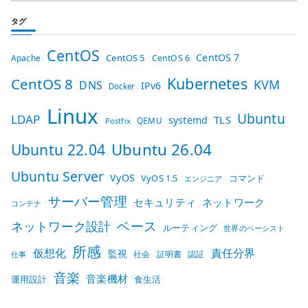
タグ
CentOS
CentOS 7
CentOS 5
Apache
CentOS 6
Kubernetes
CentOS 8
KVM
DNS
IPv6
Docker
Linux
Ubuntu
LDAP
TLS
systemd
QEMU
Postfix
Ubuntu 26.04
Ubuntu 22.04
Ubuntu Server
VyOS
VyOS 1.5
コマンド
エンジニア
サーバー管理
セキュリティ
ネットワーク
コンテナ
ベース
ネットワーク設計
ルーティング
世界のベーシスト
所感
仮想化
責任分界
監視
社会
証明書
認証
仕事
音楽
音楽機材
運用設計
食生活