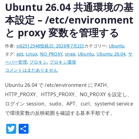
Ubuntu 26.04 共通環境の基
ト
を
本設定 – /etc/environment
確
と proxy 変数を管理する
認
す
作者:
si62512548
投稿日:
2026年7月2日
カテゴリー:
Ubuntu
る
タグ:
apt
,
Linux
,
NO_PROXY
,
snap
,
Ubuntu
,
Ubuntu 26.04
,
サ
へ
ーバー管理
,
プロキシ
,
プロキシ環境
の
Ubuntu
コメントはまだありません
26.04
Ubuntu 26.04 で /etc/environment に PATH、
共
通
HTTP_PROXY、HTTPS_PROXY、NO_PROXY を設定し、
環
ログイン session、sudo、APT、curl、systemd service
境
で環境変数の反映範囲を確認する基本手順です。
の
T
共
基
本
w
有