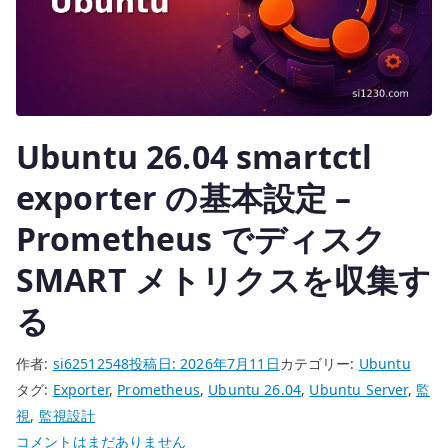
で
KVM
VM
と
の
Ubuntu 26.04 smartctl
疎
通
exporter の基本設定 –
を
確
Prometheus でディスク
認
SMART メトリクスを収集す
す
る
る
へ
の
作者:
si62512548
投稿日:
2026年7月11日
カテゴリー:
Ubuntu
タグ:
Exporter
,
Prometheus
,
Ubuntu 26.04
,
Ubuntu Server
,
監
視
,
監視設計
Ubuntu
コメントはまだありません