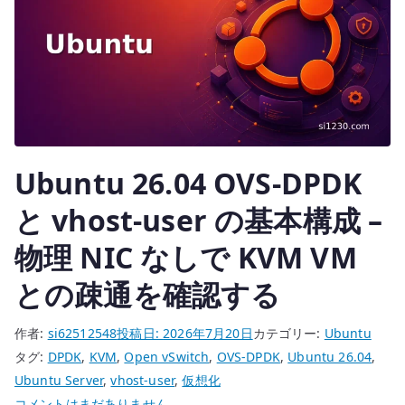
Ubuntu 26.04 OVS-DPDK
と vhost-user の基本構成 –
物理 NIC なしで KVM VM
との疎通を確認する
作者:
si62512548
投稿日:
2026年7月20日
カテゴリー:
Ubuntu
タグ:
DPDK
,
KVM
,
Open vSwitch
,
OVS-DPDK
,
Ubuntu 26.04
,
Ubuntu Server
,
vhost-user
,
仮想化
Ubuntu
コメントはまだありません