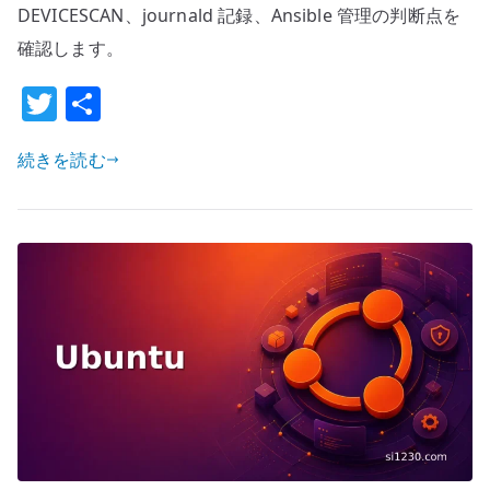
本
DEVICESCAN、journald 記録、Ansible 管理の判断点を
設
確認します。
定
–
T
共
S.M.A.R.T.
w
有
で
続きを読む
it
物
te
理
r
デ
ィ
ス
ク
を
監
視
す
る
へ