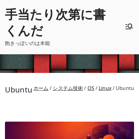
内
手当たり次第に書
容
を
くんだ
ス
キ
飽きっぽいのは本能
ッ
プ
Ubuntu
ホーム
システム技術
OS
Linux
Ubuntu