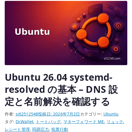
r
と
SAN
付
き
証
明
書
を
作
成
Ubuntu 26.04 systemd-
す
る
resolved の基本 – DNS 設
へ
定と名前解決を確認する
の
作者:
si62512548
投稿日:
2026年7月2日
カテゴリー:
Ubuntu
タグ:
Dr.Wallet
,
トートバッグ
,
マネーフォワード ME
,
リュック
,
レシート管理
,
同調圧力
,
投票行動