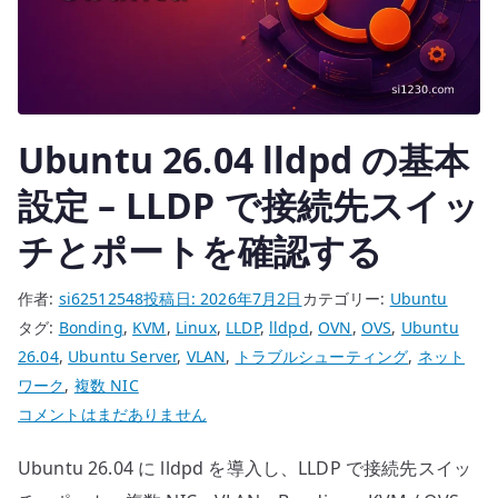
確
認
す
る
へ
Ubuntu 26.04 lldpd の基本
の
設定 – LLDP で接続先スイッ
チとポートを確認する
作者:
si62512548
投稿日:
2026年7月2日
カテゴリー:
Ubuntu
タグ:
Bonding
,
KVM
,
Linux
,
LLDP
,
lldpd
,
OVN
,
OVS
,
Ubuntu
26.04
,
Ubuntu Server
,
VLAN
,
トラブルシューティング
,
ネット
ワーク
,
複数 NIC
Ubuntu
コメントはまだありません
26.04
Ubuntu 26.04 に lldpd を導入し、LLDP で接続先スイッ
lldpd