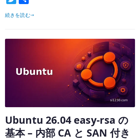
を
w
有
停
続きを読む
it
止
te
す
r
る
–
ロ
グ
イ
ン
時
の
不
要
Ubuntu 26.04 easy-rsa の
な
通
基本 – 内部 CA と SAN 付き
信