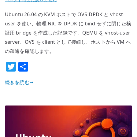
26.04
Ubuntu 26.04 の KVM ホストで OVS-DPDK と vhost-
OVS-
DPDK
user を使い、物理 NIC を DPDK に bind せずに閉じた検
と
証用 bridge を作成した記録です。QEMU を vhost-user
vhost-
server、OVS を client として接続し、ホストから VM へ
user
の疎通を確認します。
の
基
T
共
本
w
有
構
続きを読む
it
成
te
–
r
物
理
NIC
な
し