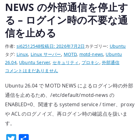
で
NEWS の外部通信を停止す
rp_filter
る – ログイン時の不要な通
を
確
信を止める
認
す
作者:
si62512548
投稿日:
2026年7月2日
カテゴリー:
Ubuntu
る
タグ:
Linux
,
Linux サーバー
,
MOTD
,
motd-news
,
Ubuntu
へ
26.04
,
Ubuntu Server
,
セキュリティ
,
プロキシ
,
外部通信
の
Ubuntu
コメントはまだありません
26.04
Ubuntu 26.04 で MOTD NEWS によるログイン時の外部
MOTD
NEWS
通信を止めるため、/etc/default/motd-news の
の
ENABLED=0、関連する systemd service / timer、proxy
外
や ACL のログノイズ、再ログイン時の確認点を扱いま
部
す。
通
信
T
共