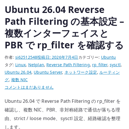
Ubuntu 26.04 Reverse
の
Path Filtering の基本設定 –
複数インターフェイスと
PBR で rp_filter を確認する
作者:
si62512548
投稿日:
2026年7月4日
カテゴリー:
Ubuntu
タグ:
Linux
,
Netplan
,
Reverse Path Filtering
,
rp_filter
,
sysctl
,
Ubuntu 26.04
,
Ubuntu Server
,
ネットワーク設定
,
ルーティン
グ
,
複数 NIC
Ubuntu
コメントはまだありません
26.04
Ubuntu 26.04 で Reverse Path Filtering の rp_filter を
Reverse
Path
確認し、複数 NIC、PBR、非対称経路で通信が落ちる理
Filtering
由、strict / loose mode、sysctl 設定、経路確認を整理
の
します。