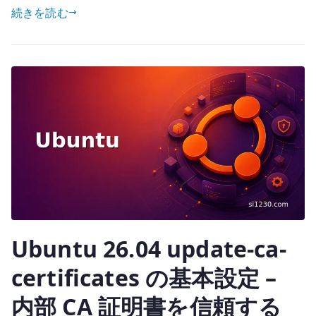
設
続きを読む
it
定
te
–
r
/etc/environment
と
proxy
変
数
を
管
理
す
る
Ubuntu 26.04 update-ca-
へ
の
certificates の基本設定 –
内部 CA 証明書を信頼する