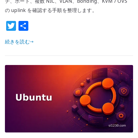
の
チ、ポート、複数 NIC、VLAN、Bonding、KVM / OVS
基
の uplink を確認する手順を整理します。
本
T
共
設
w
有
定
–
続きを読む
it
LLDP
te
で
r
接
続
先
ス
イ
ッ
チ
と
ポ
ー