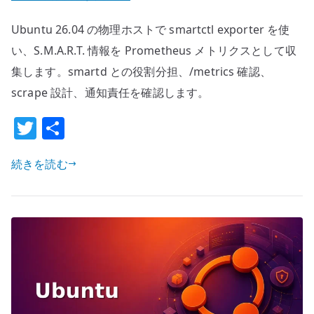
26.04
Ubuntu 26.04 の物理ホストで smartctl exporter を使
smartctl
exporter
い、S.M.A.R.T. 情報を Prometheus メトリクスとして収
の
集します。smartd との役割分担、/metrics 確認、
基
scrape 設計、通知責任を確認します。
本
T
共
設
定
w
有
–
続きを読む
it
Prometheus
te
で
r
デ
ィ
ス
ク
SMART
メ