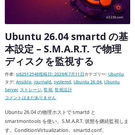
ト
リ
ク
ス
Ubuntu 26.04 smartd の基
を
収
本設定 – S.M.A.R.T. で物理
集
ディスクを監視する
す
る
作者:
si62512548
投稿日:
2026年7月11日
カテゴリー:
Ubuntu
へ
タグ:
Ansible
,
journald
,
systemd
,
Ubuntu 26.04
,
Ubuntu
の
Server
,
ストレージ
,
監視
,
監視設計
Ubuntu
コメントはまだありません
26.04
Ubuntu 26.04 の物理ホストで smartd と
smartd
の
smartmontools を使い、S.M.A.R.T. 状態を継続監視しま
基
す。ConditionVirtualization、smartd.conf、