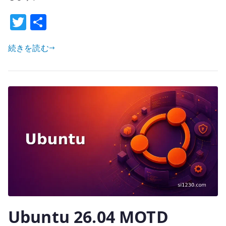
基
T
共
本
設
w
有
定
続きを読む
it
–
te
複
r
数
イ
ン
タ
ー
フ
ェ
イ
ス
と
Ubuntu 26.04 MOTD
PBR