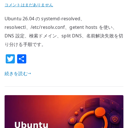
Ubuntu
コメントはまだありません
26.04
Ubuntu 26.04 の systemd-resolved、
systemd-
resolved
resolvectl、/etc/resolv.conf、getent hosts を使い、
の
DNS 設定、検索ドメイン、split DNS、名前解決失敗を切
基
り分ける手順です。
本
T
共
–
DNS
w
有
設
続きを読む
it
定
te
と
r
名
前
解
決
を