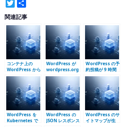
T
共
w
有
関連記事
it
te
r
コンテナ上の
WordPress が
WordPress の予
WordPress から
wordpress.org
約投稿が 9 時間
メールが送信で
に接続できない
ずれる原因 –
きない原因 –
時の切り分け –
Docker /
SMTP /
DNS / Proxy /
Kubernetes 環
sendmail /
Firewall /
境のタイムゾー
Postfix を切り
Kubernetes を
ンを確認する
分ける
確認する
WordPress を
WordPress の
WordPress のサ
Kubernetes で
JSON レスポンス
イトマップが生
運用する構成 –
エラーを切り分
成されない原因 –