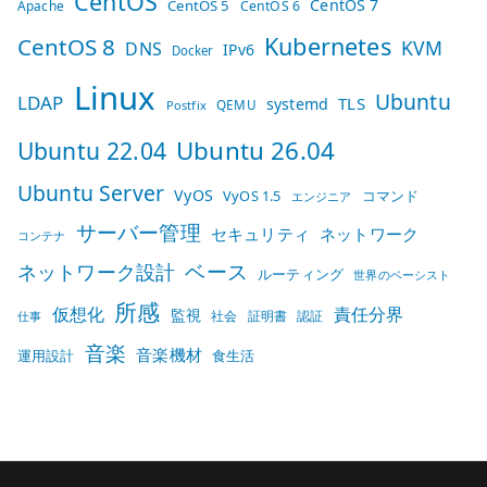
CentOS
CentOS 7
CentOS 5
Apache
CentOS 6
Kubernetes
CentOS 8
KVM
DNS
IPv6
Docker
Linux
Ubuntu
LDAP
TLS
systemd
QEMU
Postfix
Ubuntu 26.04
Ubuntu 22.04
Ubuntu Server
VyOS
VyOS 1.5
コマンド
エンジニア
サーバー管理
セキュリティ
ネットワーク
コンテナ
ベース
ネットワーク設計
ルーティング
世界のベーシスト
所感
仮想化
責任分界
監視
社会
証明書
認証
仕事
音楽
音楽機材
運用設計
食生活