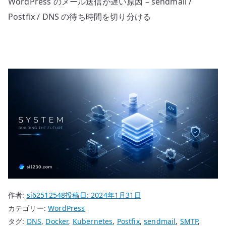
WordPress のメール送信が遅い原因 – sendmail /
Postfix / DNS の待ち時間を切り分ける
作者:
si62512548
投稿日:
2024年1月31日
カテゴリー:
WordPress
タグ:
DNS
,
Docker
,
Kubernetes
,
Postfix
,
sendmail
,
SMTP
,