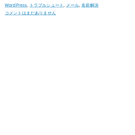
WordPress
,
トラブルシュート
,
メール
,
名前解決
WordPress
コメントはまだありません
の
メ
ー
ル
送
信
が
遅
い
原
因
–
sendmail
/
Postfix