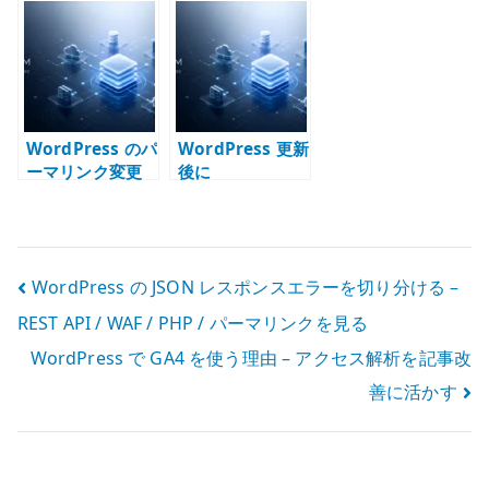
コンテナ、永続
ける – REST API
パーマリンクと
化、DB、メー
/ WAF / PHP /
URL 設計を確認
ル、外部公開を
パーマリンクを
する
分けて考える
見る
WordPress のパ
WordPress 更新
ーマリンク変更
後に
手順 – 旧 URL を
ModSecurity が
守るリダイレク
反応する理由 –
ト設計
WAF の偽陽性と
例外設計を見る
投
WordPress の JSON レスポンスエラーを切り分ける –
REST API / WAF / PHP / パーマリンクを見る
稿
WordPress で GA4 を使う理由 – アクセス解析を記事改
ナ
善に活かす
ビ
ゲ