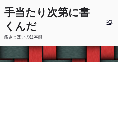
内
手当たり次第に書
容
を
くんだ
ス
キ
飽きっぽいのは本能
ッ
プ