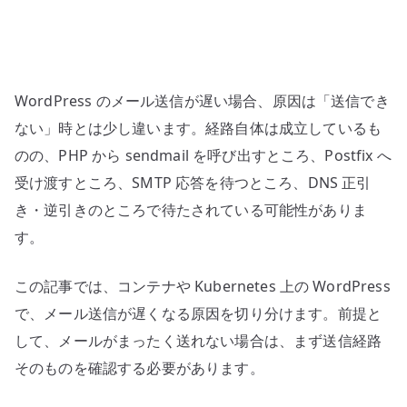
/
DNS
の
待
WordPress のメール送信が遅い場合、原因は「送信でき
ち
時
ない」時とは少し違います。経路自体は成立しているも
間
のの、PHP から sendmail を呼び出すところ、Postfix へ
を
受け渡すところ、SMTP 応答を待つところ、DNS 正引
切
き・逆引きのところで待たされている可能性がありま
り
す。
分
け
この記事では、コンテナや Kubernetes 上の WordPress
る
で、メール送信が遅くなる原因を切り分けます。前提と
へ
の
して、メールがまったく送れない場合は、まず送信経路
そのものを確認する必要があります。