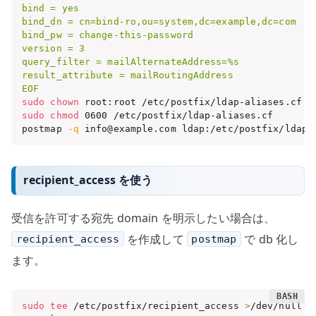
bind = yes

bind_dn = cn=bind-ro,ou=system,dc=example,dc=com

bind_pw = change-this-password

version = 3

query_filter = mailAlternateAddress=%s

result_attribute = mailRoutingAddress

EOF
sudo
chown
sudo
chmod
 0600 /etc/postfix/ldap-aliases.cf

postmap 
-q
 info@example.com ldap:/etc/postfix/ldap-
recipient_access を使う
受信を許可する宛先 domain を明示したい場合は、
を作成して
で db 化し
recipient_access
postmap
ます。
sudo
tee
 /etc/postfix/recipient_access 
>
/dev/null 
<