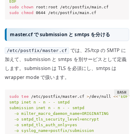
EOF
sudo
chown
sudo
chmod
 0644 /etc/postfix/main.cf
master.cf で submission と smtps を分ける
では、25/tcp の SMTP に
/etc/postfix/master.cf
加えて、submission と smtps を別サービスとして定義
します。submission は TLS を必須にし、smtps は
wrapper mode で扱います。
sudo
tee
 /etc/postfix/master.cf 
>
/dev/null 
<<
'EOF'

smtp inet n - n - - smtpd

submission inet n - n - - smtpd

  -o milter_macro_daemon_name=ORIGINATING

  -o smtpd_tls_security_level=encrypt

  -o smtpd_tls_auth_only=yes

  -o syslog_name=postfix/submission
