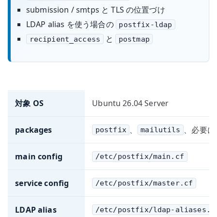
submission / smtps と TLS の位置づけ
LDAP alias を使う場合の
postfix-ldap
と
recipient_access
postmap
対象 OS
Ubuntu 26.04 Server
packages
、
、必要に
postfix
mailutils
main config
/etc/postfix/main.cf
service config
/etc/postfix/master.cf
LDAP alias
/etc/postfix/ldap-aliases.c