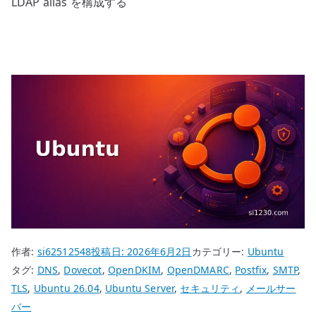
LDAP alias を構成する
作者:
si62512548
投稿日:
2026年6月2日
カテゴリー:
Ubuntu
タグ:
DNS
,
Dovecot
,
OpenDKIM
,
OpenDMARC
,
Postfix
,
SMTP
,
TLS
,
Ubuntu 26.04
,
Ubuntu Server
,
セキュリティ
,
メールサー
バー