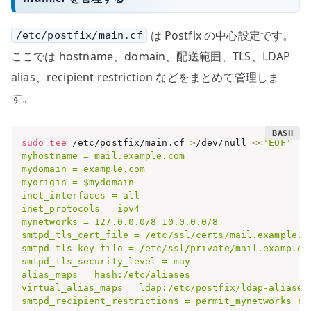
は Postfix の中心設定です。
/etc/postfix/main.cf
ここでは hostname、domain、配送範囲、TLS、LDAP
alias、recipient restriction などをまとめて管理しま
す。
sudo
tee
 /etc/postfix/main.cf 
>
/dev/null 
<<
'EOF'

myhostname = mail.example.com

mydomain = example.com

myorigin = $mydomain

inet_interfaces = all

inet_protocols = ipv4

mynetworks = 127.0.0.0/8 10.0.0.0/8

smtpd_tls_cert_file = /etc/ssl/certs/mail.example.co
smtpd_tls_key_file = /etc/ssl/private/mail.example.c
smtpd_tls_security_level = may

alias_maps = hash:/etc/aliases

virtual_alias_maps = ldap:/etc/postfix/ldap-aliases.
smtpd_recipient_restrictions = permit_mynetworks re