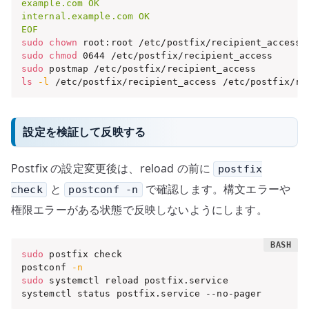
example.com OK

internal.example.com OK

EOF
sudo
chown
sudo
chmod
sudo
ls
-l
 /etc/postfix/recipient_access /etc/postfix/re
設定を検証して反映する
Postfix の設定変更後は、reload の前に
postfix
と
で確認します。構文エラーや
check
postconf -n
権限エラーがある状態で反映しないようにします。
sudo
 postfix check

postconf 
-n
sudo
 systemctl reload postfix.service

systemctl status postfix.service --no-pager