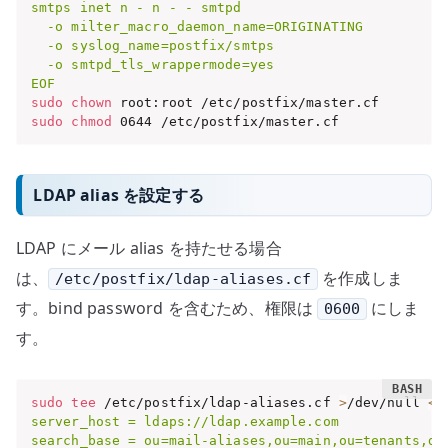
smtps inet n - n - - smtpd

  -o milter_macro_daemon_name=ORIGINATING

  -o syslog_name=postfix/smtps

  -o smtpd_tls_wrappermode=yes

EOF
sudo
chown
sudo
chmod
 0644 /etc/postfix/master.cf
LDAP alias を設定する
LDAP にメール alias を持たせる場合
は、
を作成しま
/etc/postfix/ldap-aliases.cf
す。bind password を含むため、権限は
にしま
0600
す。
sudo
tee
 /etc/postfix/ldap-aliases.cf 
>
/dev/null 
<<
server_host = ldaps://ldap.example.com

search_base = ou=mail-aliases,ou=main,ou=tenants,dc=