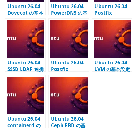
Ubuntu 26.04
Ubuntu 26.04
Ubuntu 26.04
Dovecot の基本
PowerDNS の基
Postfix
設定 – IMAP /
本設定 – 権威
OpenDMARC の
Maildir / TLS と
DNS と
設定 – DMARC
Postfix 連携を
MariaDB
検証と milter 連
構成する
backend を構成
携を管理する
する
Ubuntu 26.04
Ubuntu 26.04
Ubuntu 26.04
SSSD LDAP 連携
Postfix
LVM の基本設定
– LDAP ユーザー
OpenDKIM の設
– PV / VG / LV
認証と TLS を設
定 – DKIM 署名
を構成する
定する
と DNS 公開鍵を
管理する
Ubuntu 26.04
Ubuntu 26.04
containerd の
Ceph RBD の基
基本設定 –
本設定 – pool と
Kubernetes 用
image を構成す