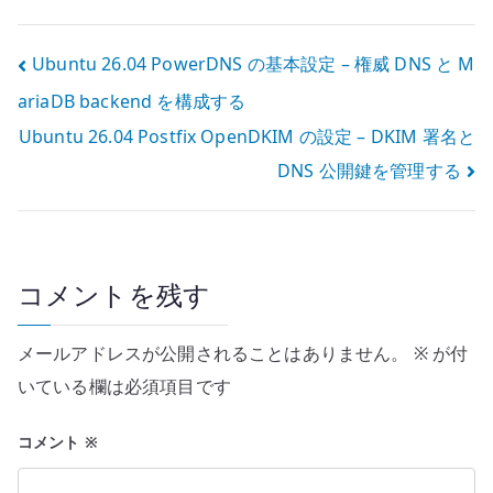
CRI runtime を
る
構成する
投
Ubuntu 26.04 PowerDNS の基本設定 – 権威 DNS と M
ariaDB backend を構成する
稿
Ubuntu 26.04 Postfix OpenDKIM の設定 – DKIM 署名と
ナ
DNS 公開鍵を管理する
ビ
ゲ
ー
コメントを残す
シ
メールアドレスが公開されることはありません。
※
が付
ョ
いている欄は必須項目です
ン
コメント
※