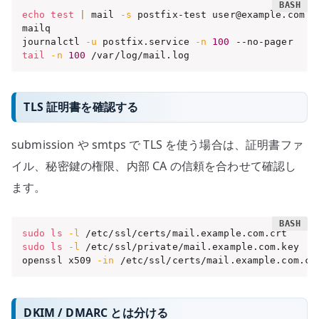
echo
test
|
 mail 
-s
 postfix-test user@example.com

mailq

journalctl 
-u
 postfix.service 
-n
100
tail
-n
100
 /var/log/mail.log
TLS 証明書を確認する
submission や smtps で TLS を使う場合は、証明書ファ
イル、秘密鍵の権限、内部 CA の信頼を合わせて確認し
ます。
sudo
ls
-l
sudo
ls
-l
 /etc/ssl/private/mail.example.com.key

openssl x509 
-in
 /etc/ssl/certs/mail.example.com.cr
DKIM / DMARC とは分ける