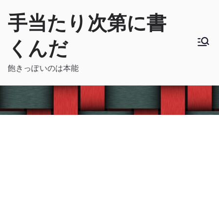
内
手当たり次第に書
容
を
くんだ
ス
キ
飽きっぽいのは本能
ッ
プ