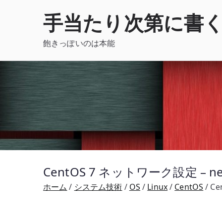
内
手当たり次第に書
容
を
飽きっぽいのは本能
ス
キ
ッ
プ
CentOS 7 ネットワーク設定 – n
ホーム
システム技術
OS
Linux
CentOS
Ce