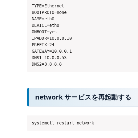
TYPE=Ethernet

BOOTPROTO=none

NAME=eth0

DEVICE=eth0

ONBOOT=yes

IPADDR=10.0.0.10

PREFIX=24

GATEWAY=10.0.0.1

DNS1=10.0.0.53

DNS2=8.8.8.8
network サービスを再起動する
systemctl restart network