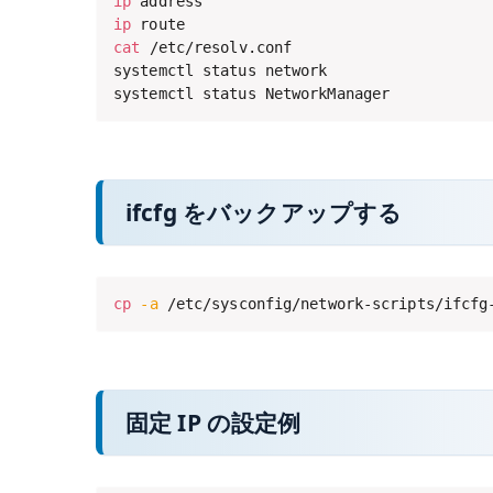
ip
ip
cat
 /etc/resolv.conf

systemctl status network

systemctl status NetworkManager
ifcfg をバックアップする
cp
-a
 /etc/sysconfig/network-scripts/ifcfg
固定 IP の設定例