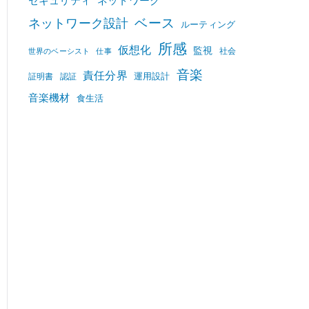
セキュリティ
ネットワーク
ベース
ネットワーク設計
ルーティング
所感
仮想化
監視
社会
世界のベーシスト
仕事
音楽
責任分界
運用設計
証明書
認証
音楽機材
食生活