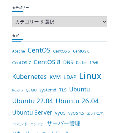
カテゴリー
タグ
CentOS
CentOS 5
Apache
CentOS 6
CentOS 8
DNS
CentOS 7
IPv6
Docker
Linux
Kubernetes
KVM
LDAP
Ubuntu
TLS
systemd
QEMU
Postfix
Ubuntu 26.04
Ubuntu 22.04
Ubuntu Server
VyOS
VyOS 1.5
エンジニア
サーバー管理
コマンド
コンテナ