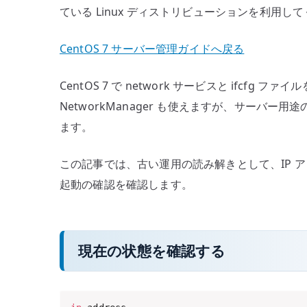
ている Linux ディストリビューションを利用し
と
ifcfg
CentOS 7 サーバー管理ガイドへ戻る
の
既
CentOS 7 で network サービスと ifcfg
存
運
NetworkManager も使えますが、サーバー用
用
ます。
へ
の
この記事では、古い運用の読み解きとして、IP 
起動の確認を確認します。
現在の状態を確認する