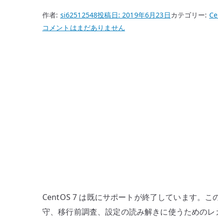
作者:
si62512548
投稿日:
2019年6月23日
カテゴリー:
Ce
CentOS
コメントはまだありません
7
ネ
ッ
ト
ワ
ー
ク
設
定
–
network
サ
ー
CentOS 7 は既にサポートが終了しています
ビ
守、移行前調査、設定の読み解きに使うためのレガシ
ス