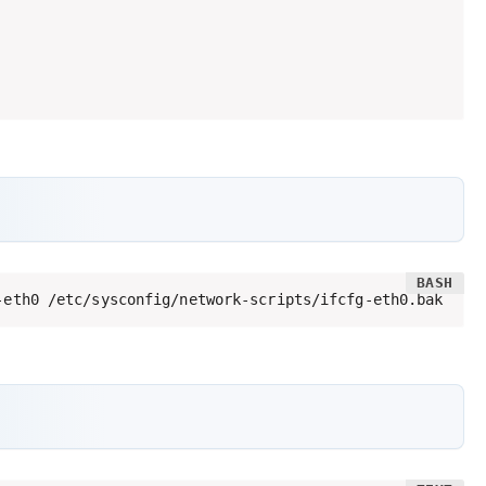
-eth0 /etc/sysconfig/network-scripts/ifcfg-eth0.bak