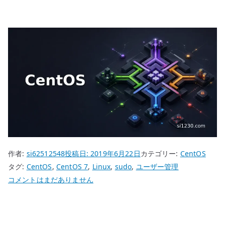
作者:
si62512548
投稿日:
2019年6月22日
カテゴリー:
CentOS
タグ:
CentOS
,
CentOS 7
,
Linux
,
sudo
,
ユーザー管理
CentOS
コメントはまだありません
7
管
理