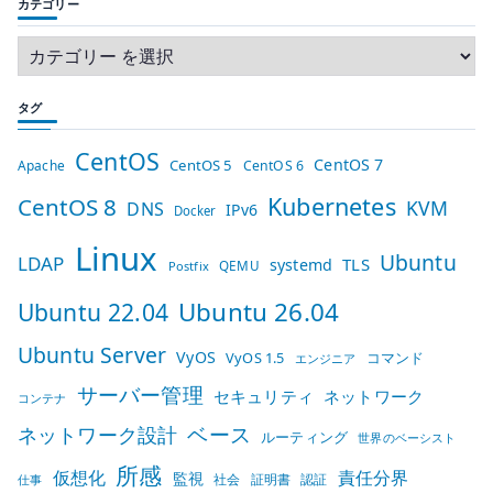
カテゴリー
タグ
CentOS
CentOS 7
CentOS 5
Apache
CentOS 6
Kubernetes
CentOS 8
KVM
DNS
IPv6
Docker
Linux
Ubuntu
LDAP
TLS
systemd
QEMU
Postfix
Ubuntu 26.04
Ubuntu 22.04
Ubuntu Server
VyOS
VyOS 1.5
コマンド
エンジニア
サーバー管理
セキュリティ
ネットワーク
コンテナ
ベース
ネットワーク設計
ルーティング
世界のベーシスト
所感
仮想化
責任分界
監視
社会
証明書
認証
仕事