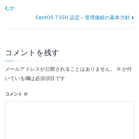
むか
稿
CentOS 7 SSH 設定 – 管理接続の基本方針
ナ
ビ
ゲ
コメントを残す
ー
メールアドレスが公開されることはありません。
※
が付
シ
いている欄は必須項目です
ョ
コメント
※
ン