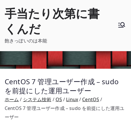
内
手当たり次第に書
容
を
くんだ
ス
キ
飽きっぽいのは本能
ッ
プ
CentOS 7 管理ユーザー作成 – sudo
を前提にした運用ユーザー
ホーム
システム技術
OS
Linux
CentOS
CentOS 7 管理ユーザー作成 – sudo を前提にした運用ユ
ーザー