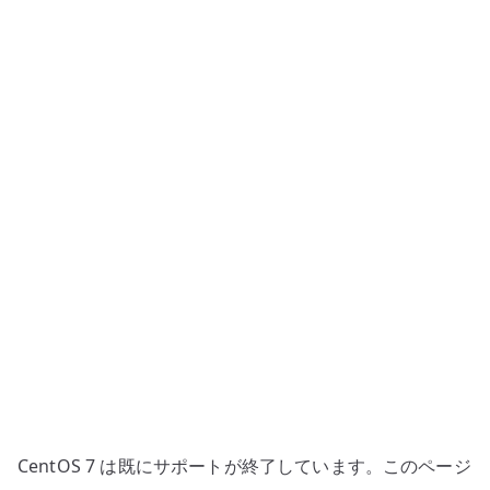
ユ
ー
ザ
ー
作
成
–
sudo
を
前
提
に
し
た
運
用
CentOS 7 は既にサポートが終了しています。このページ
ユ