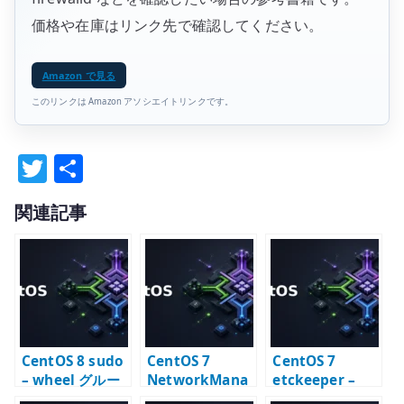
価格や在庫はリンク先で確認してください。
Amazon で見る
このリンクは Amazon アソシエイトリンクです。
T
共
w
有
関連記事
it
te
r
CentOS 8 sudo
CentOS 7
CentOS 7
– wheel グルー
NetworkMana
etckeeper –
プと sudoers の
ger は発展途上
/etc を Git で管