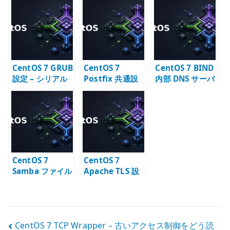
確認
だったのか –
理する
ifcfg 運用との距
離感
CentOS 7 GRUB
CentOS 7
CentOS 7 BIND
設定 – シリアル
Postfix 共通設
内部 DNS サーバ
コンソールと
定 – メールサー
ー構築 –
eth 名固定
バーの基本パラ
forwarder と内
メータ
部ゾーンの基本
CentOS 7
CentOS 7
Samba ファイル
Apache TLS 設
サーバー構築 –
定 – Let’s
LDAP passdb
Encrypt で
と共有設定
HTTPS 化する
投
CentOS 7 TCP Wrapper – 古いアクセス制御をどう読