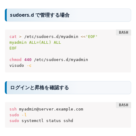
sudoers.d で管理する場合
cat
>
 /etc/sudoers.d/myadmin 
<<
'EOF'

myadmin ALL=(ALL) ALL

EOF
chmod
440
 /etc/sudoers.d/myadmin

visudo 
-c
ログインと昇格を確認する
ssh
sudo
-l
sudo
 systemctl status sshd