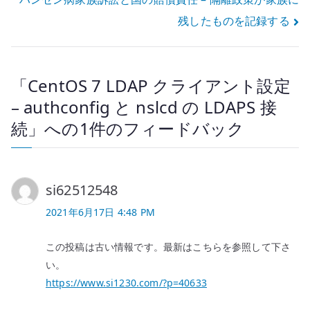
ナ
残したものを記録する
ビ
ゲ
「
CentOS 7 LDAP クライアント設定
ー
– authconfig と nslcd の LDAPS 接
シ
続
」への1件のフィードバック
ョ
ン
si62512548
2021年6月17日 4:48 PM
この投稿は古い情報です。最新はこちらを参照して下さ
い。
https://www.si1230.com/?p=40633