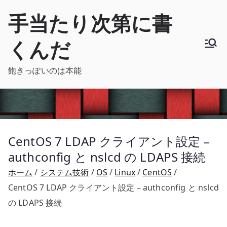
内
手当たり次第に書
容
を
くんだ
ス
キ
飽きっぽいのは本能
ッ
プ
CentOS 7 LDAP クライアント設定 –
authconfig と nslcd の LDAPS 接続
ホーム
システム技術
OS
Linux
CentOS
CentOS 7 LDAP クライアント設定 – authconfig と nslcd
の LDAPS 接続