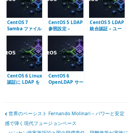
CentOS 7
CentOS 5 LDAP
CentOS 5 LDAP
Samba ファイル
参照設定 –
統合認証 – ユー
サーバー構築 –
setup コマンド
ザー情報を一元
LDAP passdb
で LDAP クライ
管理する考え方
と共有設定
アントを構成す
る
CentOS 6 Linux
CentOS 6
認証に LDAP を
OpenLDAP サー
使う – NSS /
バー構築 – slapd
PAM 連携の基本
と LDAP ディレ
クトリの基本
投
世界のベーシスト Fernando Molinari – パワーと安定
感で弾く現代フュージョンベース
稿
ハンセン病家族訴訟と国の賠償責任 – 隔離政策が家族に