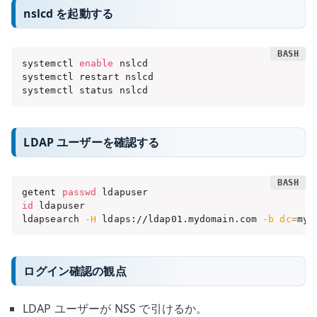
nslcd を起動する
systemctl 
enable
 nslcd

systemctl restart nslcd

systemctl status nslcd
LDAP ユーザーを確認する
getent 
passwd
id
 ldapuser

ldapsearch 
-H
 ldaps://ldap01.mydomain.com 
-b
dc
=
myd
ログイン確認の観点
LDAP ユーザーが NSS で引けるか。