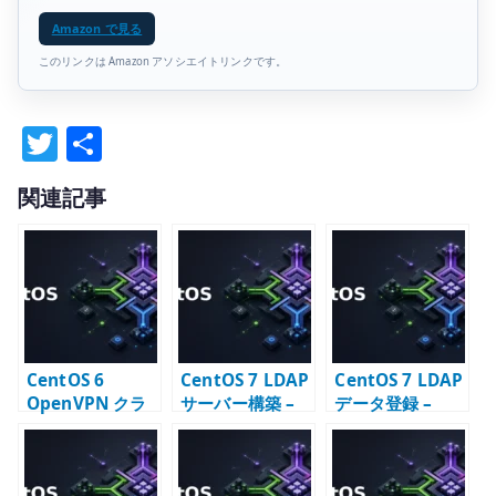
Amazon で見る
このリンクは Amazon アソシエイトリンクです。
T
共
w
有
関連記事
it
te
r
CentOS 6
CentOS 7 LDAP
CentOS 7 LDAP
OpenVPN クラ
サーバー構築 –
データ登録 –
イアント設定 –
OpenLDAP の初
base / group /
証明書配置と接
期設定と TLS
user の LDIF 例
続設定