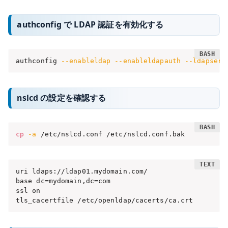
authconfig で LDAP 認証を有効化する
authconfig 
--enableldap
--enableldapauth
--ldapserv
nslcd の設定を確認する
cp
-a
 /etc/nslcd.conf /etc/nslcd.conf.bak
uri ldaps://ldap01.mydomain.com/

base dc=mydomain,dc=com

ssl on

tls_cacertfile /etc/openldap/cacerts/ca.crt