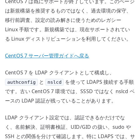
CentOS 7 は既にサポートが終了しています。このページ
の
は新規構築を推奨するものではなく、過去環境の保守、
移行前調査、設定の読み解きに使うためのレガシー
Linux 手順です。新規構築では、現在サポートされてい
る Linux ディストリビューションを利用してください。
CentOS 7 サーバー管理ガイドへ戻る
CentOS 7 を LDAP クライアントとして構成し、
と
を使って LDAPS 接続する手順
authconfig
nslcd
です。古い CentOS 7 環境では、SSSD ではなく nslcd ベ
ースの LDAP 認証が残っていることがあります。
LDAP クライアント設定では、認証できるかだけでな
く、名前解決、証明書検証、UID/GID の扱い、sudo や
SSH との関係を分けて確認します。特に LDAPS では、サ