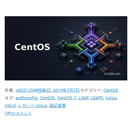
作者:
si62512548
投稿日:
2019年7月7日
カテゴリー:
CentOS
タグ:
authconfig
,
CentOS
,
CentOS 7
,
LDAP
,
LDAPS
,
Linux
,
nslcd
,
レガシー Linux
,
認証基盤
CentOS
1件のコメント
7
LDAP