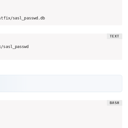
stfix/sasl_passwd.db
/sasl_passwd
