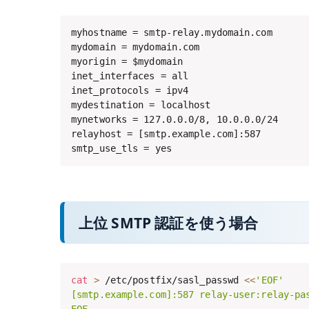
myhostname = smtp-relay.mydomain.com

mydomain = mydomain.com

myorigin = $mydomain

inet_interfaces = all

inet_protocols = ipv4

mydestination = localhost

mynetworks = 127.0.0.0/8, 10.0.0.0/24

relayhost = [smtp.example.com]:587

smtp_use_tls = yes
上位 SMTP 認証を使う場合
cat
>
 /etc/postfix/sasl_passwd 
<<
'EOF'

[smtp.example.com]:587 relay-user:relay-pas
EOF