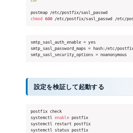
chmod
600
 /etc/postfix/sasl_passwd /etc/po
smtp_sasl_auth_enable = yes

smtp_sasl_password_maps = hash:/etc/postfix
smtp_sasl_security_options = noanonymous
設定を検証して起動する
postfix check

systemctl 
enable
 postfix

systemctl restart postfix

systemctl status postfix