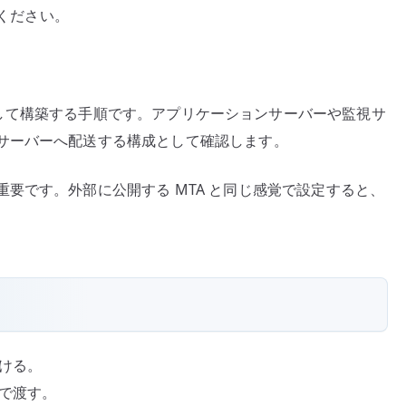
てください。
と
配
送
設
TP リレーとして構築する手順です。アプリケーションサーバーや監視サ
計
サーバーへ配送する構成として確認します。
へ
の
要です。外部に公開する MTA と同じ感覚で設定すると、
受ける。
t で渡す。