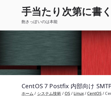
内
手当たり次第に書
容
を
飽きっぽいのは本能
ス
キ
ッ
プ
CentOS 7 Postfix 内部向け S
ホーム
システム技術
OS
Linux
CentOS
Ce