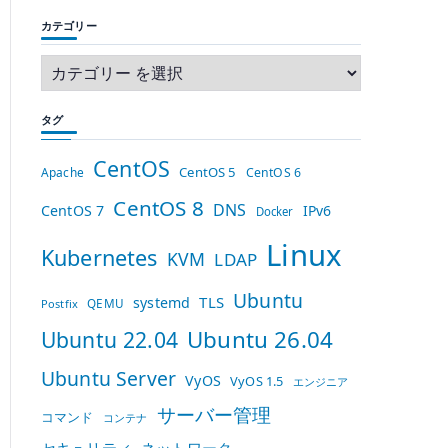
カテゴリー
タグ
CentOS
CentOS 5
Apache
CentOS 6
CentOS 8
DNS
CentOS 7
IPv6
Docker
Linux
Kubernetes
KVM
LDAP
Ubuntu
TLS
systemd
QEMU
Postfix
Ubuntu 26.04
Ubuntu 22.04
Ubuntu Server
VyOS
VyOS 1.5
エンジニア
サーバー管理
コマンド
コンテナ