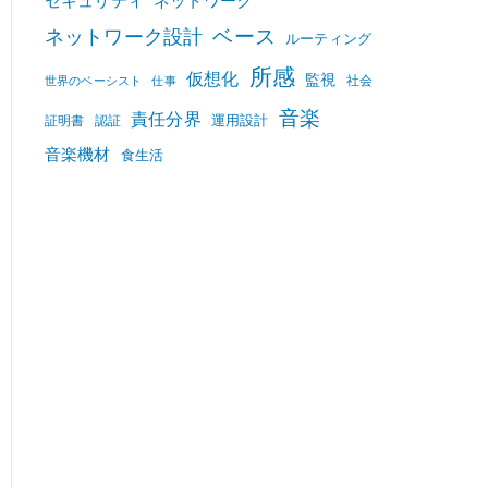
セキュリティ
ネットワーク
ベース
ネットワーク設計
ルーティング
所感
仮想化
監視
社会
世界のベーシスト
仕事
音楽
責任分界
運用設計
証明書
認証
音楽機材
食生活