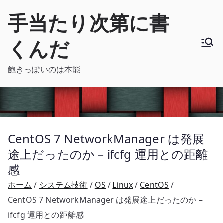
内
手当たり次第に書
容
を
くんだ
ス
キ
飽きっぽいのは本能
ッ
プ
CentOS 7 NetworkManager は発展
途上だったのか – ifcfg 運用との距離
感
ホーム
システム技術
OS
Linux
CentOS
CentOS 7 NetworkManager は発展途上だったのか –
ifcfg 運用との距離感