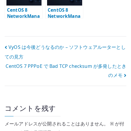
CentOS 8
CentOS 8
NetworkMana
NetworkMana
ger VLAN +
ger Policy
Bonding +
Based Routing
Bridge 設定
設定
投
VyOS は今後どうなるのか – ソフトウェアルーターとし
ての見方
稿
CentOS 7 PPPoE で Bad TCP checksum が多発したとき
ナ
のメモ
ビ
ゲ
ー
コメントを残す
シ
メールアドレスが公開されることはありません。
※
が付