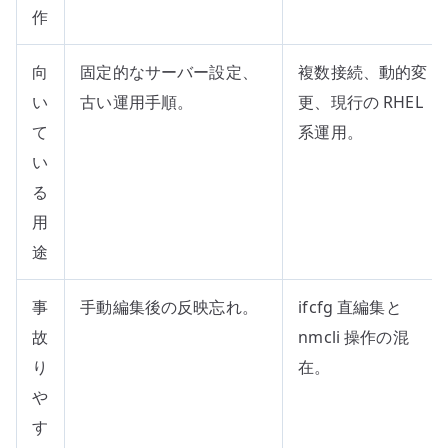
作
向
固定的なサーバー設定、
複数接続、動的変
い
古い運用手順。
更、現行の RHEL
て
系運用。
い
る
用
途
事
手動編集後の反映忘れ。
ifcfg 直編集と
故
nmcli 操作の混
り
在。
や
す