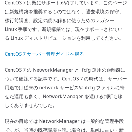
CentOS 7 は既にサポートが終了しています。このページ
離
感
は新規構築を推奨するものではなく、過去環境の保守、
へ
移行前調査、設定の読み解きに使うためのレガシー
の
Linux 手順です。新規構築では、現在サポートされてい
る Linux ディストリビューションを利用してください。
CentOS 7 サーバー管理ガイドへ戻る
CentOS 7 の NetworkManager と ifcfg 運用の距離感に
ついて確認する記事です。CentOS 7 の時代は、サーバー
用途では従来の network サービスや ifcfg ファイルに寄
せた運用も多く、NetworkManager を避ける判断も珍
しくありませんでした。
現在の目線では NetworkManager は一般的な管理手段
ですが、当時の既存環境を読む場合は、単純に古い・新