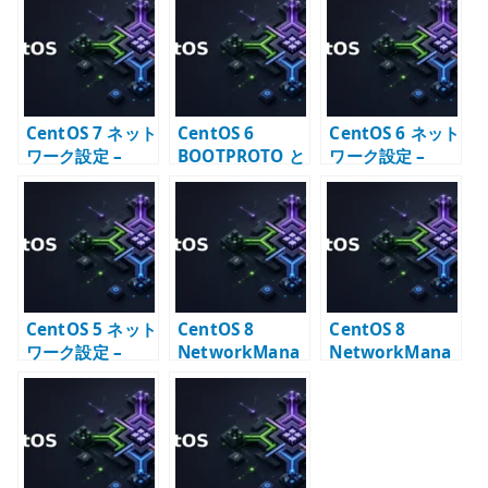
te
r
CentOS 7 ネット
CentOS 6
CentOS 6 ネット
ワーク設定 –
BOOTPROTO と
ワーク設定 –
network サービ
は – ifcfg の
ifcfg と
スと ifcfg の既存
DHCP / static
network サービ
運用
指定を確認する
スの基本
CentOS 5 ネット
CentOS 8
CentOS 8
ワーク設定 –
NetworkMana
NetworkMana
ifcfg と
ger Bridge 設定
ger Bonding +
network サービ
– KVM 向け
Bridge 設定
スの基本
bridge の基本