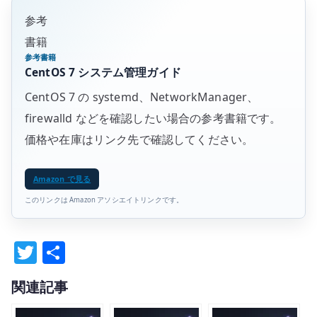
参考
書籍
参考書籍
CentOS 7 システム管理ガイド
CentOS 7 の systemd、NetworkManager、
firewalld などを確認したい場合の参考書籍です。
価格や在庫はリンク先で確認してください。
Amazon で見る
このリンクは Amazon アソシエイトリンクです。
T
共
w
有
関連記事
it