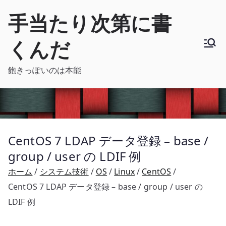
内
手当たり次第に書
容
を
くんだ
ス
キ
飽きっぽいのは本能
ッ
プ
CentOS 7 LDAP データ登録 – base /
group / user の LDIF 例
ホーム
システム技術
OS
Linux
CentOS
CentOS 7 LDAP データ登録 – base / group / user の
LDIF 例