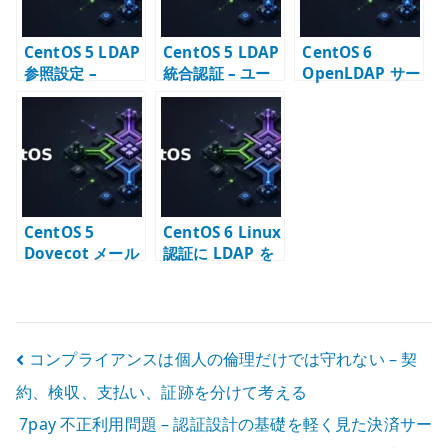
CentOS 5 LDAP
CentOS 5 LDAP
CentOS 6
参照設定 –
統合認証 – ユー
OpenLDAP サー
setup コマンド
ザー情報を一元
バー構築 – slapd
で LDAP クライ
管理する考え方
と LDAP ディレ
アントを構成す
クトリの基本
る
CentOS 5
CentOS 6 Linux
Dovecot メール
認証に LDAP を
受信サーバー構
使う – NSS /
築 – LDAP 連携
PAM 連携の基本
と IMAP/POP3
投
コンプライアンスは個人の倫理だけでは守れない – 契
約、検収、支払い、証跡を分けて考える
稿
7pay 不正利用問題 – 認証設計の基礎を軽く見た決済サー
ナ