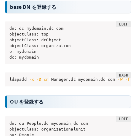
base DN を登録する
dn: dc=mydomain,dc=com

objectClass: top

objectClass: dcObject

objectClass: organization

o: mydomain

dc: mydomain
ldapadd 
-x
-D
cn
=
Manager,dc
=
mydomain,dc
=
com 
-W
-f
 b
OU を登録する
dn: ou=People,dc=mydomain,dc=com

objectClass: organizationalUnit

ou: People
