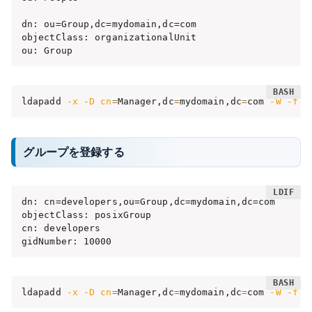
dn: ou=Group,dc=mydomain,dc=com

objectClass: organizationalUnit

ou: Group
ldapadd 
-x
-D
cn
=
Manager,dc
=
mydomain,dc
=
com 
-W
-f
 o
グループを登録する
dn: cn=developers,ou=Group,dc=mydomain,dc=com

objectClass: posixGroup

cn: developers

gidNumber: 10000
ldapadd 
-x
-D
cn
=
Manager,dc
=
mydomain,dc
=
com 
-W
-f
 g