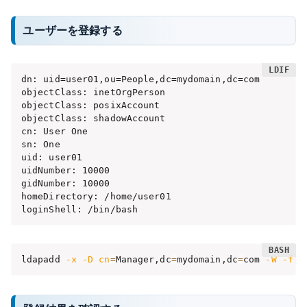
ユーザーを登録する
dn: uid=user01,ou=People,dc=mydomain,dc=com

objectClass: inetOrgPerson

objectClass: posixAccount

objectClass: shadowAccount

cn: User One

sn: One

uid: user01

uidNumber: 10000

gidNumber: 10000

homeDirectory: /home/user01

loginShell: /bin/bash
ldapadd 
-x
-D
cn
=
Manager,dc
=
mydomain,dc
=
com 
-W
-f
 u