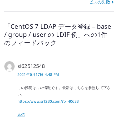
ビスの失敗
ビ
ゲ
「
CentOS 7 LDAP データ登録 – base
ー
/ group / user の LDIF 例
」への1件
シ
のフィードバック
ョ
ン
si62512548
2021年6月17日 4:48 PM
この投稿は古い情報です。最新はこちらを参照して下さ
い。
https://www.si1230.com/?p=40633
返信