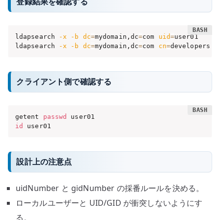
登録結果を確認する
ldapsearch 
-x
-b
dc
=
mydomain,dc
=
com 
uid
=
user01

ldapsearch 
-x
-b
dc
=
mydomain,dc
=
com 
cn
=
developers
クライアント側で確認する
getent 
passwd
id
 user01
設計上の注意点
uidNumber と gidNumber の採番ルールを決める。
ローカルユーザーと UID/GID が衝突しないようにす
る。