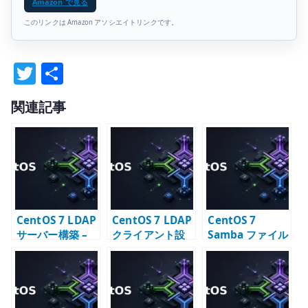
Amazon で見る
このリンクは Amazon アソシエイトリンクです。
T
共
w
有
関連記事
it
te
r
CentOS 7 LDAP
CentOS 7 LDAP
CentOS 7
サーバー構築 –
クライアント設
Samba ファイル
OpenLDAP の初
定 – authconfig
サーバー構築 –
期設定と TLS
と nslcd の
LDAP passdb
LDAPS 接続
と共有設定