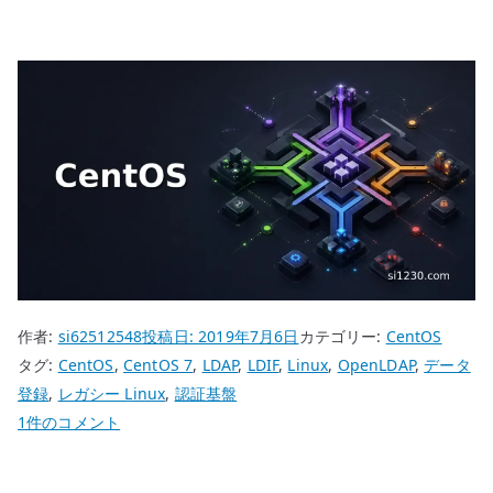
作者:
si62512548
投稿日:
2019年7月6日
カテゴリー:
CentOS
タグ:
CentOS
,
CentOS 7
,
LDAP
,
LDIF
,
Linux
,
OpenLDAP
,
データ
登録
,
レガシー Linux
,
認証基盤
CentOS
1件のコメント
7
LDAP