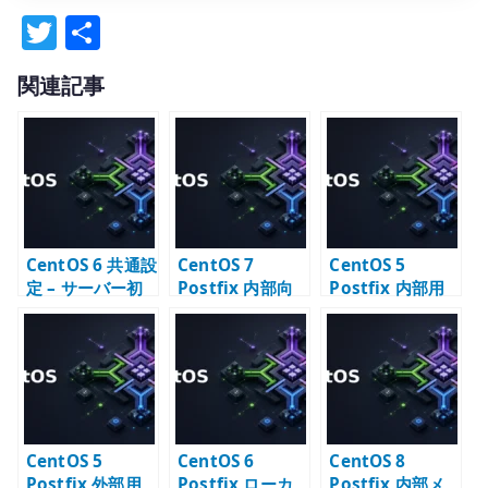
T
共
w
有
関連記事
it
te
r
CentOS 6 共通設
CentOS 7
CentOS 5
定 – サーバー初
Postfix 内部向
Postfix 内部用
期設定の基本
け SMTP サーバ
メールサーバー
ー構築 – relay
構築 – LAN 内配
と配送設計
送の基本
CentOS 5
CentOS 6
CentOS 8
Postfix 外部用
Postfix ローカ
Postfix 内部メ