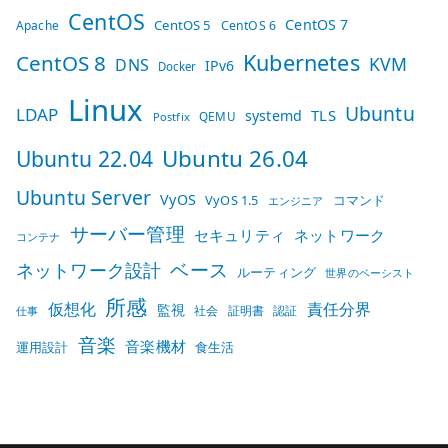
CentOS
CentOS 7
CentOS 5
Apache
CentOS 6
Kubernetes
CentOS 8
KVM
DNS
IPv6
Docker
Linux
Ubuntu
LDAP
TLS
systemd
QEMU
Postfix
Ubuntu 26.04
Ubuntu 22.04
Ubuntu Server
VyOS
VyOS 1.5
コマンド
エンジニア
サーバー管理
セキュリティ
ネットワーク
コンテナ
ベース
ネットワーク設計
ルーティング
世界のベーシスト
所感
仮想化
責任分界
監視
社会
証明書
認証
仕事
音楽
音楽機材
運用設計
食生活