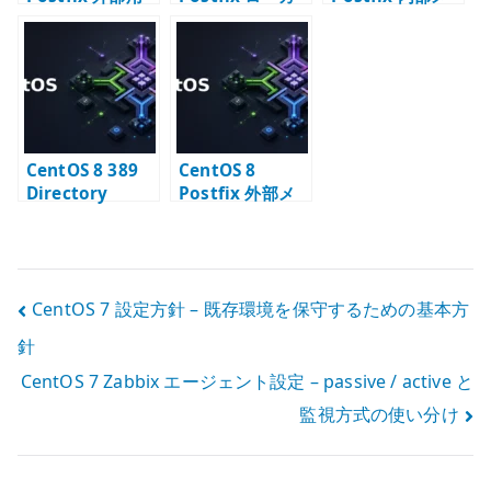
メールサーバー
ル MTA 構築 – サ
ールサーバー –
構築 – インター
ーバー内部通知
LDAP alias と
ネット配送の基
用メール配送
smtps の設計
本
CentOS 8 389
CentOS 8
Directory
Postfix 外部メ
Server と
ールサーバー –
Postfix – メール
公開 MTA の基本
エイリアス
設定
LDAP 連携
投
CentOS 7 設定方針 – 既存環境を保守するための基本方
針
稿
CentOS 7 Zabbix エージェント設定 – passive / active と
ナ
監視方式の使い分け
ビ