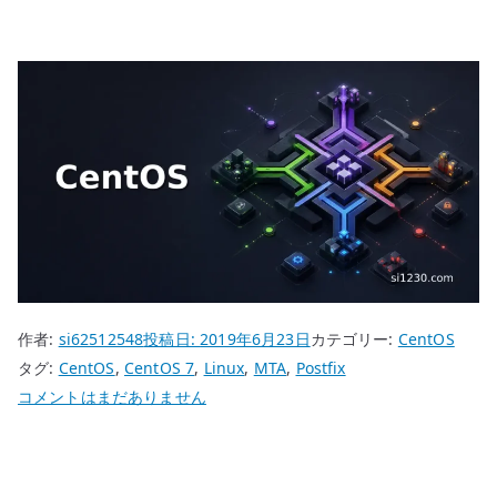
作者:
si62512548
投稿日:
2019年6月23日
カテゴリー:
CentOS
タグ:
CentOS
,
CentOS 7
,
Linux
,
MTA
,
Postfix
CentOS
コメントはまだありません
7
Postfix
共