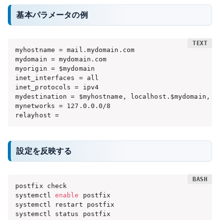
基本パラメータの例
myhostname = mail.mydomain.com

mydomain = mydomain.com

myorigin = $mydomain

inet_interfaces = all

inet_protocols = ipv4

mydestination = $myhostname, localhost.$mydomain, lo
mynetworks = 127.0.0.0/8

relayhost =
設定を反映する
postfix check

systemctl 
enable
 postfix

systemctl restart postfix

systemctl status postfix