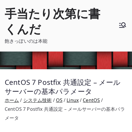
内
手当たり次第に書
容
を
くんだ
ス
キ
飽きっぽいのは本能
ッ
プ
CentOS 7 Postfix 共通設定 – メール
サーバーの基本パラメータ
ホーム
システム技術
OS
Linux
CentOS
CentOS 7 Postfix 共通設定 – メールサーバーの基本パラ
メータ