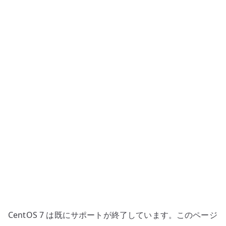
通
設
定
–
メ
ー
ル
サ
ー
バ
ー
の
基
本
パ
ラ
CentOS 7 は既にサポートが終了しています。このページ
メ