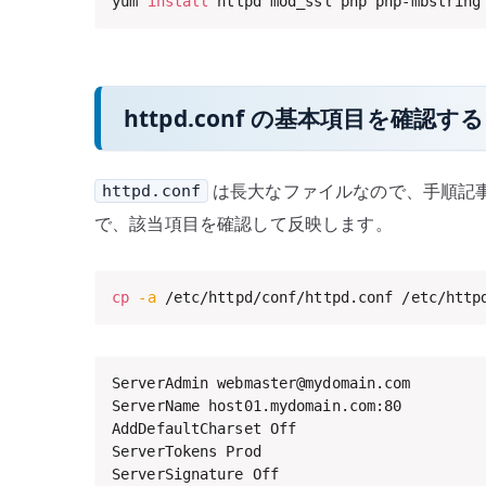
yum 
install
 httpd mod_ssl php php-mbstring
httpd.conf の基本項目を確認する
は長大なファイルなので、手順記
httpd.conf
で、該当項目を確認して反映します。
cp
-a
 /etc/httpd/conf/httpd.conf /etc/http
ServerAdmin webmaster@mydomain.com

ServerName host01.mydomain.com:80

AddDefaultCharset Off

ServerTokens Prod

ServerSignature Off