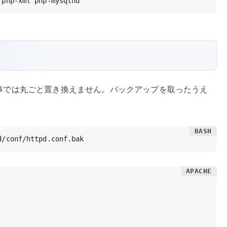
 php-xml php-mysqlnd
事では丸ごと置き換えません。バックアップを取ったうえ
d/conf/httpd.conf.bak