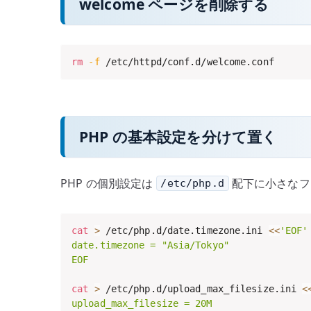
welcome ページを削除する
rm
-f
 /etc/httpd/conf.d/welcome.conf
PHP の基本設定を分けて置く
PHP の個別設定は
配下に小さなフ
/etc/php.d
cat
>
 /etc/php.d/date.timezone.ini 
<<
'EOF'

date.timezone = "Asia/Tokyo"

EOF
cat
>
 /etc/php.d/upload_max_filesize.ini 
<
upload_max_filesize = 20M
