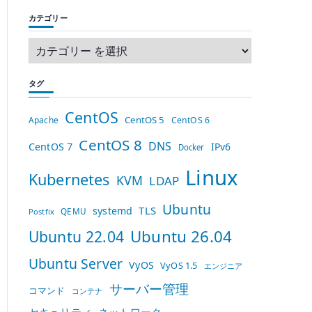
カテゴリー
タグ
CentOS
CentOS 5
Apache
CentOS 6
CentOS 8
DNS
CentOS 7
IPv6
Docker
Linux
Kubernetes
KVM
LDAP
Ubuntu
TLS
systemd
QEMU
Postfix
Ubuntu 26.04
Ubuntu 22.04
Ubuntu Server
VyOS
VyOS 1.5
エンジニア
サーバー管理
コマンド
コンテナ