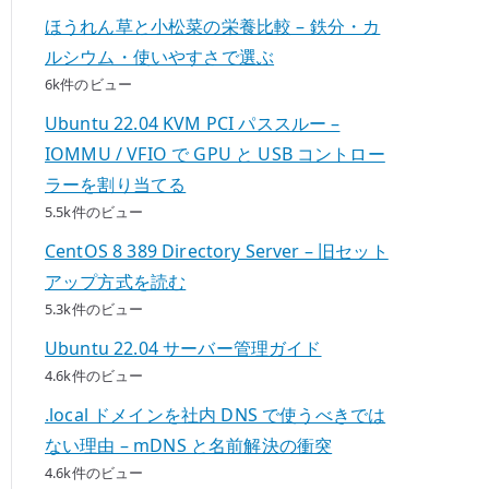
ほうれん草と小松菜の栄養比較 – 鉄分・カ
ルシウム・使いやすさで選ぶ
6k件のビュー
Ubuntu 22.04 KVM PCI パススルー –
IOMMU / VFIO で GPU と USB コントロー
ラーを割り当てる
5.5k件のビュー
CentOS 8 389 Directory Server – 旧セット
アップ方式を読む
5.3k件のビュー
Ubuntu 22.04 サーバー管理ガイド
4.6k件のビュー
.local ドメインを社内 DNS で使うべきでは
ない理由 – mDNS と名前解決の衝突
4.6k件のビュー