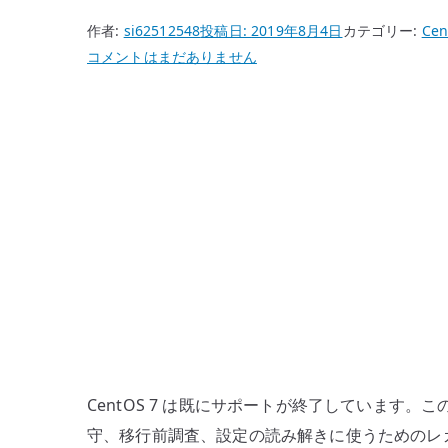
作者:
si62512548
投稿日:
2019年8月4日
カテゴリー:
Cen
CentOS
コメントはまだありません
7
Apache
Web
サ
ー
バ
ー
構
築
–
httpd
の
基
CentOS 7 は既にサポートが終了しています
本
守、移行前調査、設定の読み解きに使うためのレガシ
設