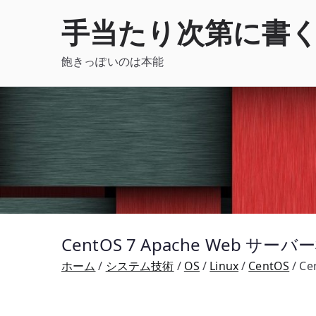
内
手当たり次第に書
容
を
飽きっぽいのは本能
ス
キ
ッ
プ
CentOS 7 Apache Web サーバ
ホーム
システム技術
OS
Linux
CentOS
Ce