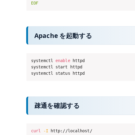
EOF
Apache を起動する
systemctl 
enable
 httpd

systemctl start httpd

systemctl status httpd
疎通を確認する
curl
-I