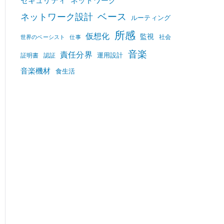
セキュリティ
ネットワーク
ベース
ネットワーク設計
ルーティング
所感
仮想化
監視
社会
世界のベーシスト
仕事
音楽
責任分界
運用設計
証明書
認証
音楽機材
食生活