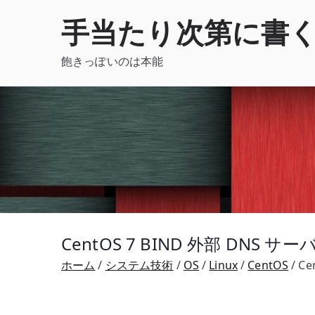
内
手当たり次第に書
容
を
飽きっぽいのは本能
ス
キ
ッ
プ
CentOS 7 BIND 外部 DNS
ホーム
システム技術
OS
Linux
CentOS
Ce