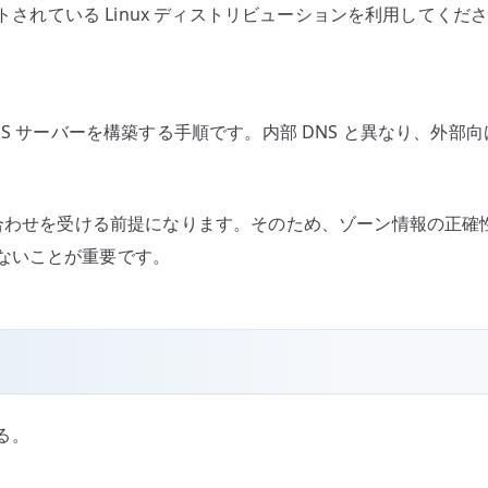
ートされている Linux ディストリビューションを利用してくだ
ゾ
ー
ン
の
威 DNS サーバーを構築する手順です。内部 DNS と異なり、外部向
基
本
設
い合わせを受ける前提になります。そのため、ゾーン情報の正
定
へ
ないことが重要です。
の
る。