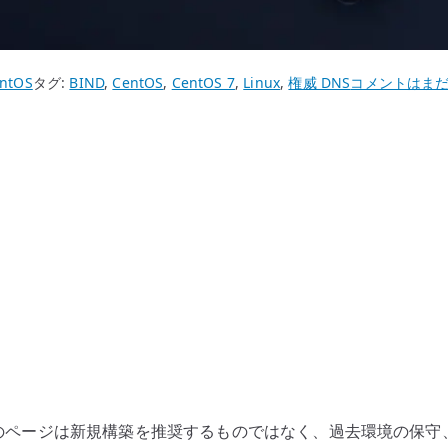
CentOS
ntOS
タグ:
BIND
,
CentOS
,
CentOS 7
,
Linux
,
権威 DNS
コメントはま
7
BIND
外
部
DNS
サ
ー
バ
ー
構
築
–
公
す。このページは新規構築を推奨するものではなく、過去環境の保
開