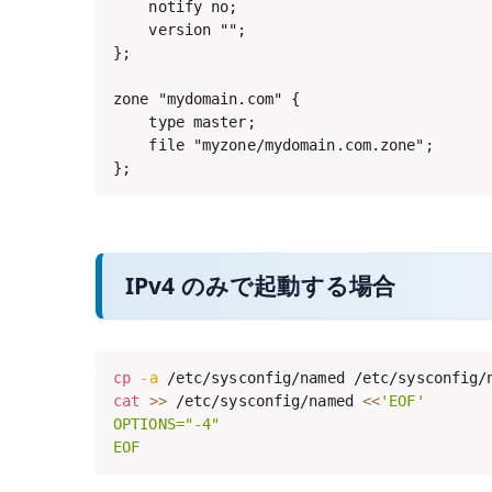
    notify no;

    version "";

};

zone "mydomain.com" {

    type master;

    file "myzone/mydomain.com.zone";

};
IPv4 のみで起動する場合
cp
-a
cat
>>
 /etc/sysconfig/named 
<<
'EOF'

OPTIONS="-4"

EOF