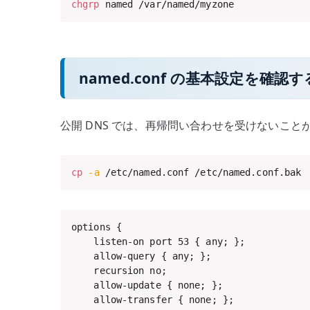
chgrp
 named /var/named/myzone
named.conf の基本設定を確認す
公開 DNS では、再帰問い合わせを受けないこと
cp
-a
 /etc/named.conf /etc/named.conf.bak
options {

    listen-on port 53 { any; };

    allow-query { any; };

    recursion no;

    allow-update { none; };

    allow-transfer { none; };
