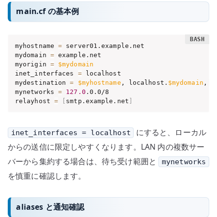
main.cf の基本例
myhostname 
=
 server01.example.net

mydomain 
=
 example.net

myorigin 
=
$mydomain
inet_interfaces 
=
 localhost

mydestination 
=
$myhostname
, localhost.
$mydomain
, l
mynetworks 
=
127.0
.0.0/8

relayhost 
=
[
smtp.example.net
]
にすると、ローカル
inet_interfaces = localhost
からの送信に限定しやすくなります。LAN 内の複数サー
バーから集約する場合は、待ち受け範囲と
mynetworks
を慎重に確認します。
aliases と通知確認