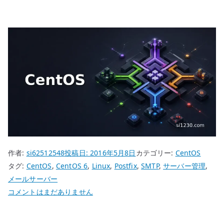
作者:
si62512548
投稿日:
2016年5月8日
カテゴリー:
CentOS
タグ:
CentOS
,
CentOS 6
,
Linux
,
Postfix
,
SMTP
,
サーバー管理
,
メールサーバー
CentOS
コメントはまだありません
6
Postfix