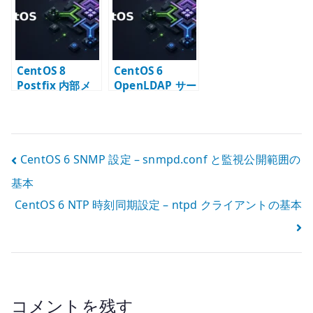
と配送設計
メータ
基本
CentOS 8
CentOS 6
Postfix 内部メ
OpenLDAP サー
ールサーバー –
バー構築 – slapd
LDAP alias と
と LDAP ディレ
smtps の設計
クトリの基本
投
CentOS 6 SNMP 設定 – snmpd.conf と監視公開範囲の
基本
稿
CentOS 6 NTP 時刻同期設定 – ntpd クライアントの基本
ナ
ビ
ゲ
ー
コメントを残す