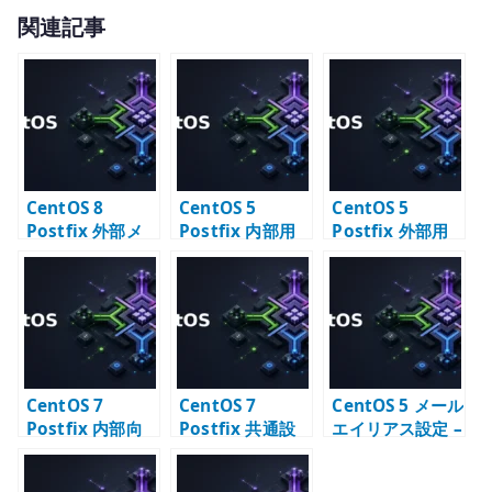
w
有
関連記事
it
te
r
CentOS 8
CentOS 5
CentOS 5
Postfix 外部メ
Postfix 内部用
Postfix 外部用
ールサーバー –
メールサーバー
メールサーバー
公開 MTA の基本
構築 – LAN 内配
構築 – インター
設定
送の基本
ネット配送の基
本
CentOS 7
CentOS 7
CentOS 5 メール
Postfix 内部向
Postfix 共通設
エイリアス設定 –
け SMTP サーバ
定 – メールサー
aliases と
ー構築 – relay
バーの基本パラ
newaliases の