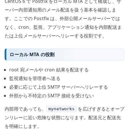
CentOS 6 で Postfix をローカル MTA として構成し、サ
メ
ー
ーバー内部通知用のメール配送を扱う基本を確認しま
ル
す。ここでの Postfix は、外部公開メールサーバーでは
配
なく、cron、監視、アプリケーション通知を内部配送ま
送
たは上位メールサーバーへリレーする役割です。
へ
の
ローカル MTA の役割
root 宛メールや cron 結果を配送する
監視通知を管理者へ送る
必要に応じて上位 SMTP サーバーへリレーする
外部から不特定の SMTP 接続を受けない
内部用であっても、
を広げすぎるとオープ
mynetworks
ンリレーに近い危険な状態になります。配送元と配送先
を明確にします。