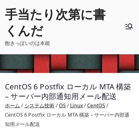
内
手当たり次第に書
容
を
くんだ
ス
キ
飽きっぽいのは本能
ッ
プ
CentOS 6 Postfix ローカル MTA 構築
– サーバー内部通知用メール配送
ホーム
システム技術
OS
Linux
CentOS
CentOS 6 Postfix ローカル MTA 構築 – サーバー内部通
知用メール配送