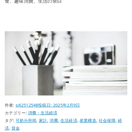
食、趣味消費、生活の余白
作者:
si62512548
投稿日:
2025年2月9日
カテゴリー:
消費・生活経済
タグ:
可処分所得
,
家計
,
消費
,
生活経済
,
産業構造
,
社会保障
,
経
済
,
賃金