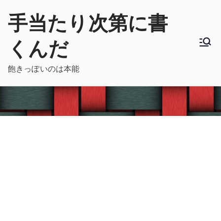
内
手当たり次第に書
容
を
くんだ
ス
キ
飽きっぽいのは本能
ッ
プ