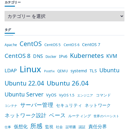
カテゴリー
タグ
CentOS
CentOS 7
CentOS 5
Apache
CentOS 6
Kubernetes
CentOS 8
KVM
DNS
IPv6
Docker
Linux
Ubuntu
LDAP
TLS
systemd
QEMU
Postfix
Ubuntu 26.04
Ubuntu 22.04
Ubuntu Server
VyOS
VyOS 1.5
コマンド
エンジニア
サーバー管理
セキュリティ
ネットワーク
コンテナ
ベース
ネットワーク設計
ルーティング
世界のベーシスト
所感
仮想化
責任分界
監視
社会
証明書
認証
仕事