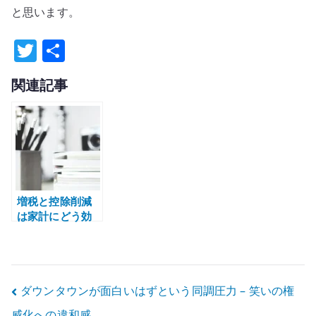
と思います。
T
共
w
有
関連記事
it
te
r
増税と控除削減
は家計にどう効
くのか – 給与明
細と手取りで見
る
投
ダウンタウンが面白いはずという同調圧力 – 笑いの権
威化への違和感