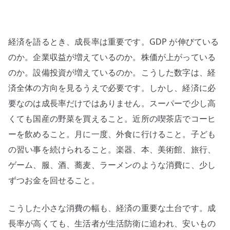
–
実
質
経済を語るとき、成長率は重要です。GDP が伸びている
賃
金、
のか。企業収益が増えているのか。株価が上がっている
外
のか。設備投資が増えているのか。こうした数字は、経
食、
済全体の方向を見るうえで必要です。しかし、経済に必
趣
要なのは成長率だけではありません。スーパーで少し高
味
くても国産の野菜を買えること。近所の喫茶店でコーヒ
消
ーを飲めること。月に一度、外食に行けること。子ども
費、
の習い事を続けられること。楽器、本、美術館、旅行、
生
活
ゲーム、服、酒、蕎麦、ラーメンのような消費に、少し
の
ずつお金を回せること。
余
白
こうした小さな消費の幅も、経済の重要な土台です。成
へ
長率が高くても、生活者が生活防衛に追われ、安いもの
の