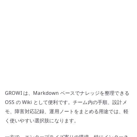
プ
ロ
キ
シ、
プ
ラ
グ
イ
ン、
閉
域
GROWI は、Markdown ベースでナレッジを整理できる
運
用
OSS の Wiki として便利です。チーム内の手順、設計メ
を
モ、障害対応記録、運用ノートをまとめる用途では、軽
分
く使いやすい選択肢になります。
け
て