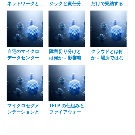
ネットワークと
ジックと責任分
だけで完結する
高度設計型ネッ
界を透明にする –
のか – 検証環境
トワークの違い –
効率化の前に構
と不確実性で考
抽象化と制御責
造を定義する
える
任で考える
自宅のマイクロ
障害切り分けと
クラウドとは何
データセンター
は何か – 影響範
か – 場所ではな
とは何か –
囲から構造を読
く運用モデルと
Home Lab をイ
む
責任分界で考え
ンフラ設計の実
る
験場にする
マイクロセグメ
TFTP の仕組みと
ンテーションと
ファイアウォー
は何か – ゼロト
ル設計 – UDP、
ラスト、
動的ポート、
Firewall、通信
PXE Boot を分