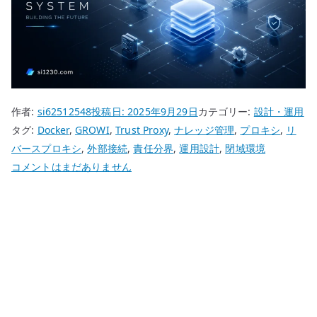
作者:
si62512548
投稿日:
2025年9月29日
カテゴリー:
設計・運用
タグ:
Docker
,
GROWI
,
Trust Proxy
,
ナレッジ管理
,
プロキシ
,
リ
バースプロキシ
,
外部接続
,
責任分界
,
運用設計
,
閉域環境
GROWI
コメントはまだありません
の
外
部
接
続
設
計
–