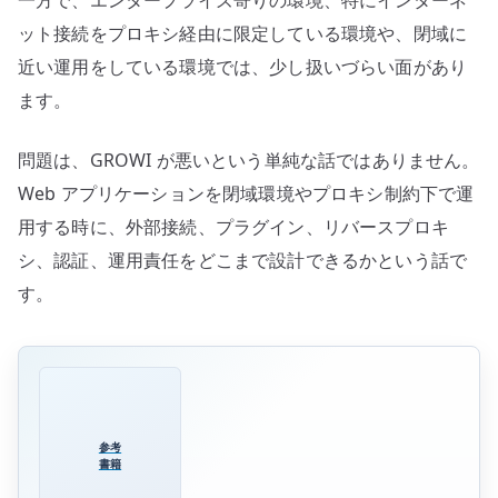
一方で、エンタープライズ寄りの環境、特にインターネ
考
ット接続をプロキシ経由に限定している環境や、閉域に
え
近い運用をしている環境では、少し扱いづらい面があり
る
ます。
へ
の
問題は、GROWI が悪いという単純な話ではありません。
Web アプリケーションを閉域環境やプロキシ制約下で運
用する時に、外部接続、プラグイン、リバースプロキ
シ、認証、運用責任をどこまで設計できるかという話で
す。
参考
書籍