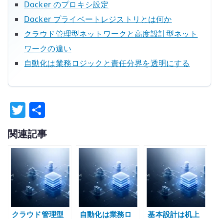
Docker のプロキシ設定
Docker プライベートレジストリとは何か
クラウド管理型ネットワークと高度設計型ネット
ワークの違い
自動化は業務ロジックと責任分界を透明にする
T
共
w
有
関連記事
it
te
r
クラウド管理型
自動化は業務ロ
基本設計は机上