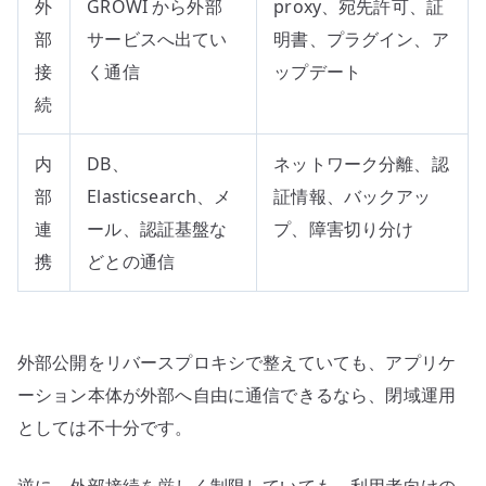
外
GROWI から外部
proxy、宛先許可、証
部
サービスへ出てい
明書、プラグイン、ア
接
く通信
ップデート
続
内
DB、
ネットワーク分離、認
部
Elasticsearch、メ
証情報、バックアッ
連
ール、認証基盤な
プ、障害切り分け
携
どとの通信
外部公開をリバースプロキシで整えていても、アプリケ
ーション本体が外部へ自由に通信できるなら、閉域運用
としては不十分です。
逆に、外部接続を厳しく制限していても、利用者向けの