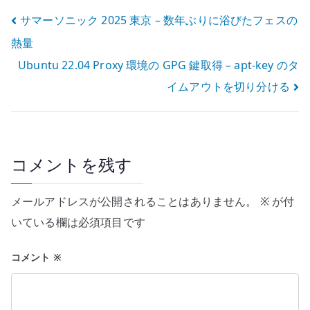
制御を分けて考
けて考える
投
サマーソニック 2025 東京 – 数年ぶりに浴びたフェスの
える
熱量
稿
Ubuntu 22.04 Proxy 環境の GPG 鍵取得 – apt-key のタ
ナ
イムアウトを切り分ける
ビ
ゲ
ー
コメントを残す
シ
メールアドレスが公開されることはありません。
※
が付
ョ
いている欄は必須項目です
ン
コメント
※