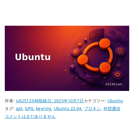
作者:
si62512548
投稿日:
2025年10月7日
カテゴリー:
Ubuntu
タグ:
apt
,
GPG
,
keyring
,
Ubuntu 22.04
,
プロキシ
,
外部通信
Ubuntu
コメントはまだありません
22.04
Proxy