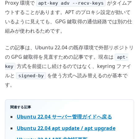
Proxy 環境で
がタイムア
apt-key adv --recv-keys
を
切
ウトすることがあります。APT のプロキシ設定が効いて
り
いるように見えても、GPG 鍵取得の通信経路では別の仕
分
組みが使われるためです。
け
る
この記事は、Ubuntu 22.04 の既存環境で外部リポジトリ
へ
の GPG 鍵取得を見直すための記事です。現在は
apt-
の
方式を前提にし続けるのではなく、keyring ファイ
key
ルと
を使う方式へ読み替えるのが基本で
signed-by
す。
関連する記事
Ubuntu 22.04 サーバー管理ガイドへ戻る
Ubuntu 22.04 apt update / apt upgrade