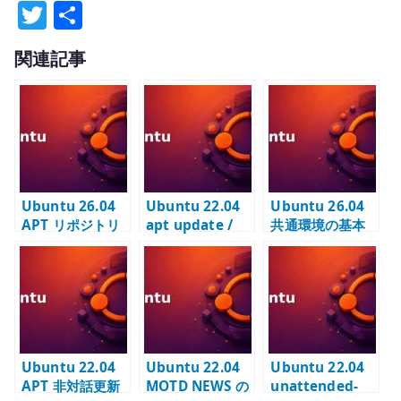
T
共
w
有
関連記事
it
te
r
Ubuntu 26.04
Ubuntu 22.04
Ubuntu 26.04
APT リポジトリ
apt update /
共通環境の基本
とパッケージ更
apt upgrade –
設定 –
新 – proxy と更
手動更新の基本
/etc/environm
新方針を管理す
を確認する
ent と proxy 変
る
数を管理する
Ubuntu 22.04
Ubuntu 22.04
Ubuntu 22.04
APT 非対話更新
MOTD NEWS の
unattended-