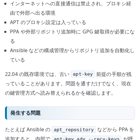
インターネットへの直接通信は禁止され、プロキシ経
由で外部へ出る環境
APT のプロキシ設定は入っている
PPA や外部リポジトリ追加時に GPG 鍵取得が必要にな
る
Ansible などの構成管理からリポジトリ追加を自動化し
ている
22.04 の既存環境では、古い
前提の手順が残
apt-key
っていることがあります。問題を通すだけでなく、現在
の鍵管理方式へ読み替えられるかを確認します。
発生する問題
たとえば Ansible の
などから PPA を
apt_repository
追加すると、内部で
が呼
apt-key adv --recv-keys