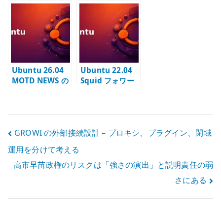
– needrestart
外部通信を停止
upgrades – セ
と入力待ちを制
する – ログイン
キュリティ更新
御する
時の不要な通信
の自動適用を設
を抑える
計する
Ubuntu 26.04
Ubuntu 22.04
MOTD NEWS の
Squid フォワー
外部通信を停止
ドプロキシ – 出
する – ログイン
口制御と許可ネ
時の不要な通信
ットワークの設
を止める
計
投
GROWI の外部接続設計 – プロキシ、プラグイン、閉域
運用を分けて考える
稿
高市早苗政権のリスクは「強さの演出」と説明責任の弱
ナ
さにある
ビ
ゲ