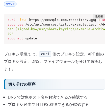
コマンド
curl
-fsSL
 https://example.com/repository.gpg 
|
sud
sudo
tee
 /etc/apt/sources.list.d/example.list 
>
/dev
deb [signed-by=/usr/share/keyrings/example-archive-k
EOF
sudo
apt
 update
プロキシ環境では、
側のプロキシ設定、APT 側の
curl
プロキシ設定、DNS、ファイアウォールを分けて確認し
ます。
切り分けの順序
DNS で対象ホスト名を解決できるか確認する
プロキシ経由で HTTPS 取得できるか確認する