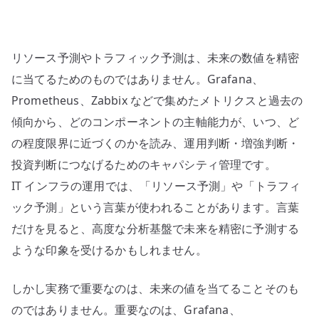
か
–
キ
リソース予測やトラフィック予測は、未来の数値を精密
ャ
パ
に当てるためのものではありません。Grafana、
シ
Prometheus、Zabbix などで集めたメトリクスと過去の
テ
傾向から、どのコンポーネントの主軸能力が、いつ、ど
ィ
の程度限界に近づくのかを読み、運用判断・増強判断・
管
投資判断につなげるためのキャパシティ管理です。
理
IT インフラの運用では、「リソース予測」や「トラフィ
と
ック予測」という言葉が使われることがあります。言葉
し
て
だけを見ると、高度な分析基盤で未来を精密に予測する
設
ような印象を受けるかもしれません。
計
す
しかし実務で重要なのは、未来の値を当てることそのも
る
のではありません。重要なのは、Grafana、
へ