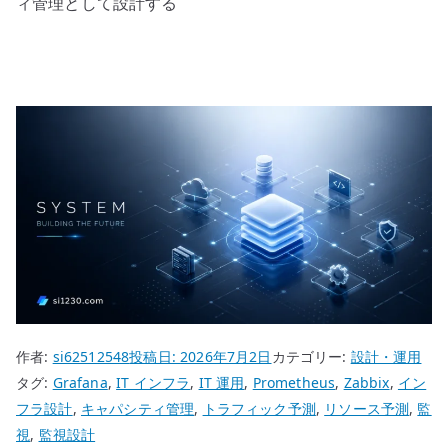
ィ管理として設計する
作者:
si62512548
投稿日:
2026年7月2日
カテゴリー:
設計・運用
タグ:
Grafana
,
IT インフラ
,
IT 運用
,
Prometheus
,
Zabbix
,
イン
フラ設計
,
キャパシティ管理
,
トラフィック予測
,
リソース予測
,
監
視
,
監視設計