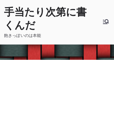
内
手当たり次第に書
容
を
くんだ
ス
キ
飽きっぽいのは本能
ッ
プ