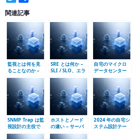
w
有
関連記事
it
te
r
監視とは何を見
SRE とは何か –
自宅のマイクロ
ることなのか –
SLI / SLO、エラ
データセンター
Zabbix、
ーバジェット、
とは何か –
Prometheus、
トイルから理解
Home Lab をイ
Grafana の責務
する
ンフラ設計の実
分界で考える
験場にする
SNMP Trap は監
ホストとノード
2024 年の自宅シ
視設計の主役で
の違い – サーバ
ステム設計テー
はない –
ー、VM、
マ – デュアルス