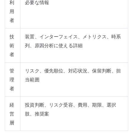
利
必要な情報
用
者
技
装置、インターフェイス、メトリクス、時系
術
列、原因分析に使える詳細
者
管
リスク、優先順位、対応状況、保留判断、担
理
当範囲
者
経
投資判断、リスク受容、費用、期限、選択
営
肢、推奨案
層