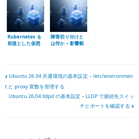
Polling、状態監
Kubernetes で
タック、仮想
視、イベント通
主語を分けて考
化、構成管理
知を分けて考え
える
る
Kubernetes を
障害切り分けと
前提とした仮想
は何か – 影響範
化アーキテクチ
囲から構造を読
ャ – VM とコン
む
テナの責務を分
ける
投
Ubuntu 26.04 共通環境の基本設定 – /etc/environmen
t と proxy 変数を管理する
稿
Ubuntu 26.04 lldpd の基本設定 – LLDP で接続先スイッ
ナ
チとポートを確認する
ビ
ゲ