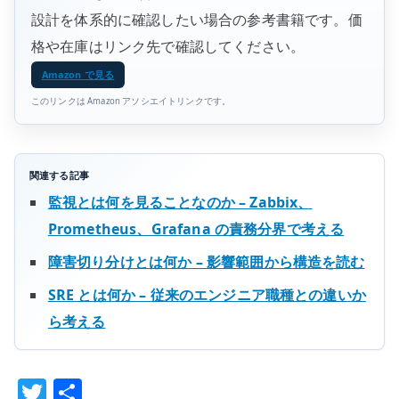
設計を体系的に確認したい場合の参考書籍です。価
格や在庫はリンク先で確認してください。
Amazon で見る
このリンクは Amazon アソシエイトリンクです。
関連する記事
監視とは何を見ることなのか – Zabbix、
Prometheus、Grafana の責務分界で考える
障害切り分けとは何か – 影響範囲から構造を読む
SRE とは何か – 従来のエンジニア職種との違いか
ら考える
T
共