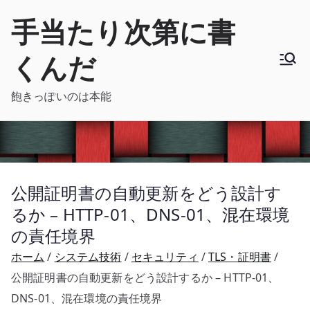
内
手当たり次第に書
容
を
くんだ
ス
キ
飽きっぽいのは本能
ッ
プ
公開証明書の自動更新をどう設計す
るか – HTTP-01、DNS-01、混在環境
の責任境界
ホーム
システム技術
セキュリティ
TLS・証明書
公開証明書の自動更新をどう設計するか – HTTP-01、
DNS-01、混在環境の責任境界