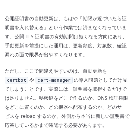
–
HTTP-
公開証明書の自動更新は、もはや「期限が近づいたら証
01、
DNS-
明書を入れ替える」という作業では済まなくなっていま
01、
す。公開 TLS 証明書の有効期間は短くなる方向にあり、
混
手動更新を前提にした運用は、更新頻度、対象数、確認
在
漏れの面で限界が出やすくなります。
環
境
ただし、ここで間違えやすいのは、自動更新を
の
や
の導入問題としてだけ見
certbot
cert-manager
責
てしまうことです。実際には、証明書を取得するだけで
任
境
は足りません。秘密鍵をどこで作るのか、DNS 検証権限
界
をどこに置くのか、どの機器へ配布するのか、どのサー
へ
ビスを reload するのか、外側から本当に新しい証明書で
の
応答しているかまで確認する必要があります。