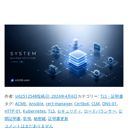
作者:
si62512548
投稿日:
2026年4月6日
カテゴリー:
TLS・証明書
タグ:
ACME
,
Ansible
,
cert-manager
,
Certbot
,
CLM
,
DNS-01
,
HTTP-01
,
Kubernetes
,
TLS
,
セキュリティ
,
ロードバランサー
,
公
開証明書
,
監視
,
秘密鍵
,
証明書更新
公
コメントはまだありません