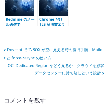
Secret、環境変
ile へ
数で扱う
Redmine のメー
Chrome だけ
ル送信で
TLS 証明書エラ
certificate
ーになる場合 –
verify failed が
証明書チェー
出る理由 –
ン、SAN、
SMTP、CA、証
HSTS、独自 CA
投
Dovecot で INBOX が空に見える時の復旧手順 – Maildi
明書チェーンの
を確認する
確認
r と force-resync の使い方
稿
OCI Dedicated Region をどう見るか – クラウドを顧客
ナ
データセンターに持ち込むという設計
ビ
ゲ
ー
コメントを残す