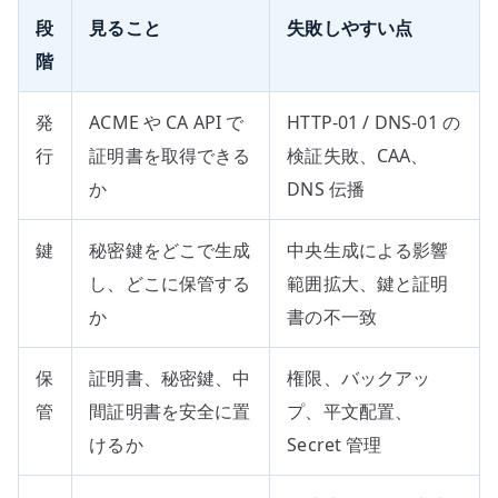
段
見ること
失敗しやすい点
階
発
ACME や CA API で
HTTP-01 / DNS-01 の
行
証明書を取得できる
検証失敗、CAA、
か
DNS 伝播
鍵
秘密鍵をどこで生成
中央生成による影響
し、どこに保管する
範囲拡大、鍵と証明
か
書の不一致
保
証明書、秘密鍵、中
権限、バックアッ
管
間証明書を安全に置
プ、平文配置、
けるか
Secret 管理