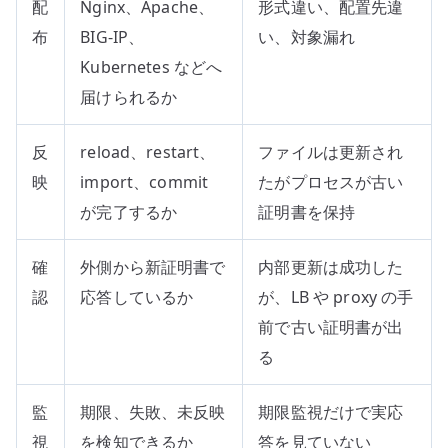
配
Nginx、Apache、
形式違い、配置先違
布
BIG-IP、
い、対象漏れ
Kubernetes などへ
届けられるか
反
reload、restart、
ファイルは更新され
映
import、commit
たがプロセスが古い
が完了するか
証明書を保持
確
外側から新証明書で
内部更新は成功した
認
応答しているか
が、LB や proxy の手
前で古い証明書が出
る
監
期限、失敗、未反映
期限監視だけで実応
視
を検知できるか
答を見ていない