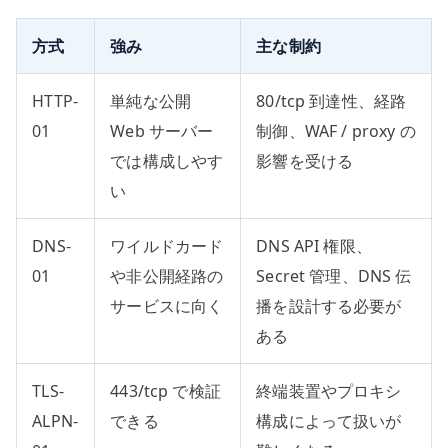
方式
強み
主な制約
HTTP-
単純な公開
80/tcp 到達性、経路
01
Web サーバー
制御、WAF / proxy の
では構成しやす
影響を受ける
い
DNS-
ワイルドカード
DNS API 権限、
01
や非公開経路の
Secret 管理、DNS 伝
サービスに向く
播を設計する必要が
ある
TLS-
443/tcp で検証
終端装置やプロキシ
ALPN-
できる
構成によって扱いが