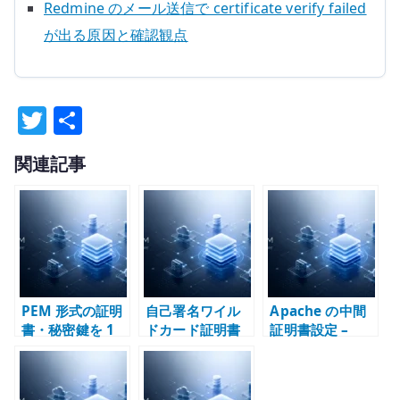
Redmine のメール送信で certificate verify failed
が出る原因と確認観点
T
共
w
有
関連記事
it
te
r
PEM 形式の証明
自己署名ワイル
Apache の中間
書・秘密鍵を 1
ドカード証明書
証明書設定 –
行に整形する方
の設計指針 – 内
SSLCertificateC
法 – SAML、
部 PKI と秘密鍵
hainFile から
Kubernetes
の境界
SSLCertificateF