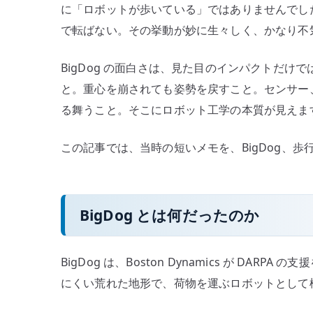
に「ロボットが歩いている」ではありませんでし
歩
で転ばない。その挙動が妙に生々しく、かなり不
行
ロ
BigDog の面白さは、見た目のインパクトだ
ボ
と。重心を崩されても姿勢を戻すこと。センサー
ッ
ト、
る舞うこと。そこにロボット工学の本質が見えま
制
御、
この記事では、当時の短いメモを、BigDog、
身
体
性
BigDog とは何だったのか
を
考
え
BigDog は、Boston Dynamics が D
る
にくい荒れた地形で、荷物を運ぶロボットとして
へ
の