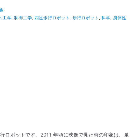
学
ト工学
,
制御工学
,
四足歩行ロボット
,
歩行ロボット
,
科学
,
身体性
した四足歩行ロボットです。2011 年頃に映像で見た時の印象は、単