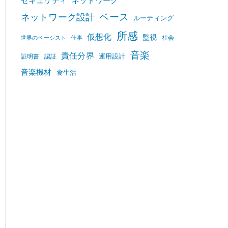
セキュリティ
ネットワーク
ベース
ネットワーク設計
ルーティング
所感
仮想化
監視
社会
世界のベーシスト
仕事
音楽
責任分界
運用設計
証明書
認証
音楽機材
食生活