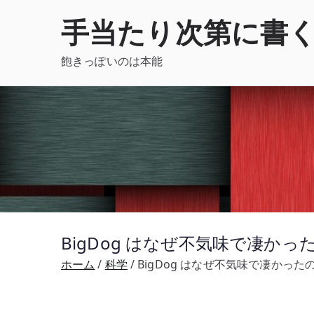
内
手当たり次第に書
容
を
飽きっぽいのは本能
ス
キ
ッ
プ
BigDog はなぜ不気味で凄か
ホーム
科学
BigDog はなぜ不気味で凄かっ