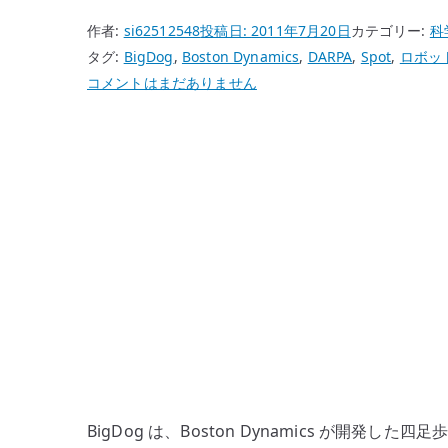
作者:
si62512548
投稿日:
2011年7月20日
カテゴリー:
科
タグ:
BigDog
,
Boston Dynamics
,
DARPA
,
Spot
,
ロボッ
BigDog
コメントはまだありません
は
な
ぜ
不
気
味
で
凄
か
っ
た
の
か
BigDog は、Boston Dynamics が開発
–