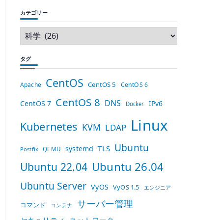
カテゴリー
タグ
CentOS
CentOS 5
Apache
CentOS 6
CentOS 8
DNS
CentOS 7
IPv6
Docker
Linux
Kubernetes
KVM
LDAP
Ubuntu
TLS
systemd
QEMU
Postfix
Ubuntu 26.04
Ubuntu 22.04
Ubuntu Server
VyOS
VyOS 1.5
エンジニア
サーバー管理
コマンド
コンテナ