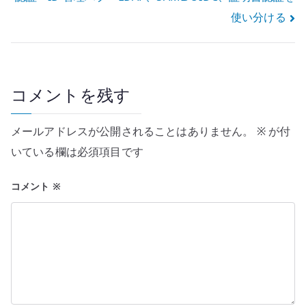
ナ
使い分ける
ビ
ゲ
ー
コメントを残す
シ
メールアドレスが公開されることはありません。
※
が付
ョ
いている欄は必須項目です
ン
コメント
※