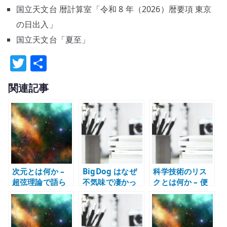
国立天文台 暦計算室「令和 8 年（2026）暦要項 東京
の日出入」
国立天文台「夏至」
T
共
w
有
関連記事
it
te
r
次元とは何か –
BigDog はなぜ
科学技術のリス
超弦理論で語ら
不気味で凄かっ
クとは何か – 便
れる余剰次元を
たのか – 歩行ロ
利さ、責任、制
どう考えるか
ボット、制御、
御不能性を考え
身体性を考える
る