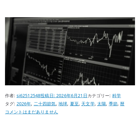
作者:
si62512548
投稿日:
2026年6月21日
カテゴリー:
科学
タグ:
2026年
,
二十四節気
,
地球
,
夏至
,
天文学
,
太陽
,
季節
,
暦
夏
コメントはまだありません
至
は、
天