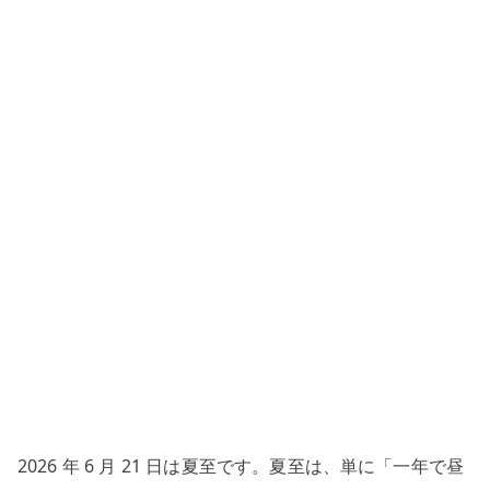
体
の
運
動
が
日
常
に
接
続
さ
れ
る
日
–
昼
2026 年 6 月 21 日は夏至です。夏至は、単に「一年で昼
の