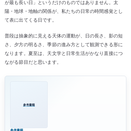
長
が最も長い日」というだけのものではありません。太
さ
陽・地球・地軸の関係が、私たちの日常の時間感覚とし
と
て表に出てくる日です。
季
節
普段は抽象的に見える天体の運動が、日の長さ、影の短
の
さ、夕方の明るさ、季節の進み方として観測できる形に
構
なります。夏至は、天文学と日常生活がかなり直接につ
造
ながる節目だと思います。
へ
の
参考書籍
参考書籍