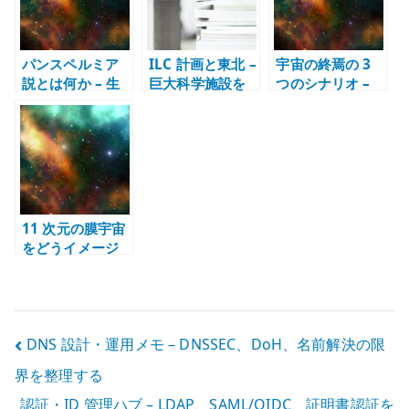
パンスペルミア
ILC 計画と東北 –
宇宙の終焉の 3
説とは何か – 生
巨大科学施設を
つのシナリオ –
命は宇宙から来
地域政策として
ビッグリップ・
たのかを考える
考える
ビッグクラン
チ・ビッグチル
11 次元の膜宇宙
をどうイメージ
するか
投
DNS 設計・運用メモ – DNSSEC、DoH、名前解決の限
界を整理する
稿
認証・ID 管理ハブ – LDAP、SAML/OIDC、証明書認証を