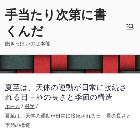
内
手当たり次第に書
容
を
くんだ
ス
キ
飽きっぽいのは本能
ッ
プ
夏至は、天体の運動が日常に接続さ
れる日 – 昼の長さと季節の構造
ホーム
科学
夏至は、天体の運動が日常に接続される日 – 昼の長さと
季節の構造