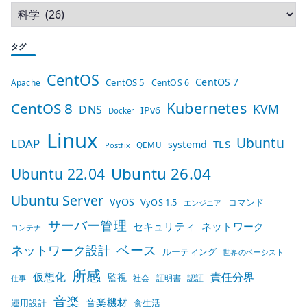
タグ
CentOS
CentOS 7
CentOS 5
Apache
CentOS 6
Kubernetes
CentOS 8
KVM
DNS
IPv6
Docker
Linux
Ubuntu
LDAP
TLS
systemd
QEMU
Postfix
Ubuntu 26.04
Ubuntu 22.04
Ubuntu Server
VyOS
VyOS 1.5
コマンド
エンジニア
サーバー管理
セキュリティ
ネットワーク
コンテナ
ベース
ネットワーク設計
ルーティング
世界のベーシスト
所感
仮想化
責任分界
監視
社会
証明書
認証
仕事
音楽
音楽機材
運用設計
食生活