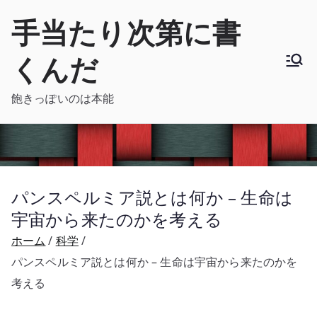
内
手当たり次第に書
容
を
くんだ
ス
キ
飽きっぽいのは本能
ッ
プ
パンスペルミア説とは何か – 生命は
宇宙から来たのかを考える
ホーム
科学
パンスペルミア説とは何か – 生命は宇宙から来たのかを
考える