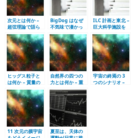
次元とは何か –
BigDog はなぜ
ILC 計画と東北 –
超弦理論で語ら
不気味で凄かっ
巨大科学施設を
れる余剰次元を
たのか – 歩行ロ
地域政策として
どう考えるか
ボット、制御、
考える
身体性を考える
ヒッグス粒子と
自然界の四つの
宇宙の終焉の 3
は何か – 質量の
力とは何か – 重
つのシナリオ –
起源と標準模型
力、電磁気力、
ビッグリップ・
を考える
強い力、弱い力
ビッグクラン
を整理する
チ・ビッグチル
11 次元の膜宇宙
夏至は、天体の
をどうイメージ
運動が日常に接