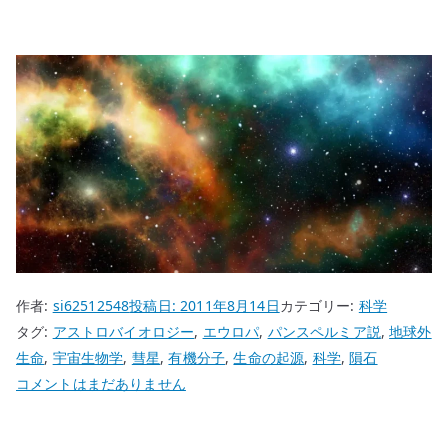
作者:
si62512548
投稿日:
2011年8月14日
カテゴリー:
科学
タグ:
アストロバイオロジー
,
エウロパ
,
パンスペルミア説
,
地球外
生命
,
宇宙生物学
,
彗星
,
有機分子
,
生命の起源
,
科学
,
隕石
パ
コメントはまだありません
ン
ス