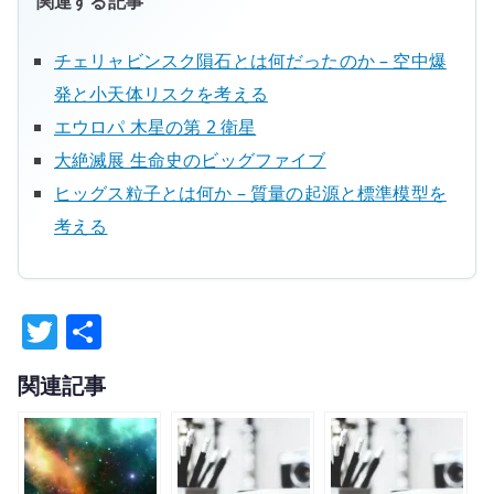
関連する記事
チェリャビンスク隕石とは何だったのか – 空中爆
発と小天体リスクを考える
エウロパ 木星の第 2 衛星
大絶滅展 生命史のビッグファイブ
ヒッグス粒子とは何か – 質量の起源と標準模型を
考える
T
共
w
有
関連記事
it
te
r