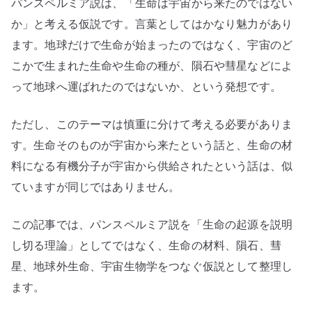
パンスペルミア説は、「生命は宇宙から来たのではない
来
た
か」と考える仮説です。言葉としてはかなり魅力があり
の
ます。地球だけで生命が始まったのではなく、宇宙のど
か
こかで生まれた生命や生命の種が、隕石や彗星などによ
を
って地球へ運ばれたのではないか、という発想です。
考
え
ただし、このテーマは慎重に分けて考える必要がありま
る
す。生命そのものが宇宙から来たという話と、生命の材
へ
料になる有機分子が宇宙から供給されたという話は、似
の
ていますが同じではありません。
この記事では、パンスペルミア説を「生命の起源を説明
し切る理論」としてではなく、生命の材料、隕石、彗
星、地球外生命、宇宙生物学をつなぐ仮説として整理し
ます。