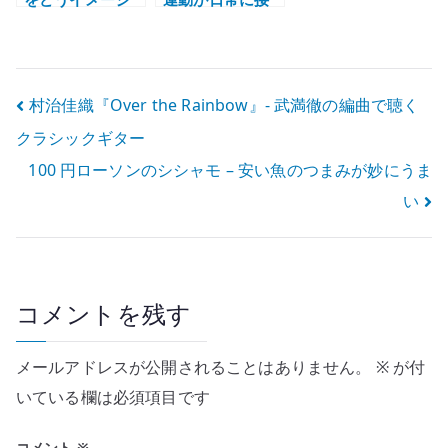
するか
続される日 – 昼
の長さと季節の
構造
投
村治佳織『Over the Rainbow』- 武満徹の編曲で聴く
クラシックギター
稿
100 円ローソンのシシャモ – 安い魚のつまみが妙にうま
ナ
い
ビ
ゲ
ー
コメントを残す
シ
メールアドレスが公開されることはありません。
※
が付
ョ
いている欄は必須項目です
ン
コメント
※