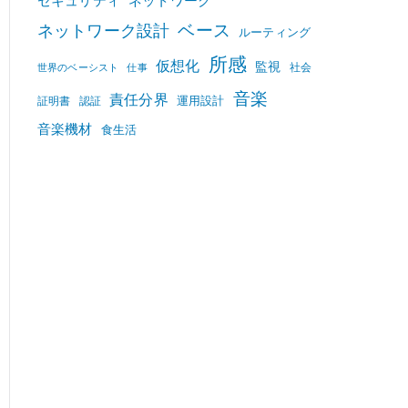
セキュリティ
ネットワーク
ベース
ネットワーク設計
ルーティング
所感
仮想化
監視
社会
世界のベーシスト
仕事
音楽
責任分界
運用設計
証明書
認証
音楽機材
食生活