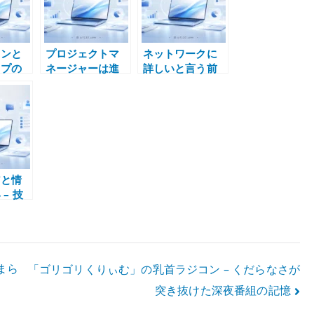
ウンと
プロジェクトマ
ネットワークに
ップの
ネージャーは進
詳しいと言う前
設計と
捗係ではない –
にルーティング
の両方
責任分界、判断
テーブルを読め
なる理
条件、変更管理
るか
を設計する仕事
アと情
– 技
 IT
同しな
止まら
「ゴリゴリくりぃむ」の乳首ラジコン – くだらなさが
突き抜けた深夜番組の記憶