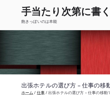
内
手当たり次第に書
容
を
飽きっぽいのは本能
ス
キ
ッ
プ
出張ホテルの選び方 – 仕事の
ホーム
仕事
出張ホテルの選び方 – 仕事の移