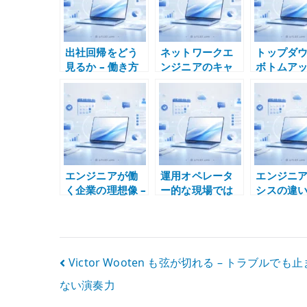
出社回帰をどう
ネットワークエ
トップダ
見るか – 働き方
ンジニアのキャ
ボトムア
を場所ではなく
リア – 設計と運
考え方 – 
成果と設計で考
用経験をどう積
現場理解
える
むか
が必要に
由
エンジニアが働
運用オペレータ
エンジニ
く企業の理想像 –
ー的な現場では
シスの違い 
技術レイヤーと
エンジニア経験
術設計と社内
経験の質で考え
を積みにくい
運用を混
る
い
投
Victor Wooten も弦が切れる – トラブルでも
ない演奏力
稿