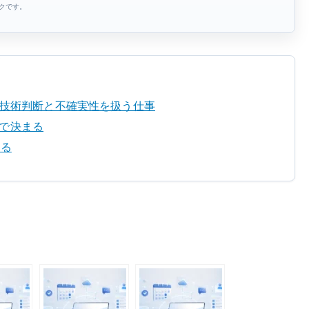
ンクです。
 技術判断と不確実性を扱う仕事
で決まる
する