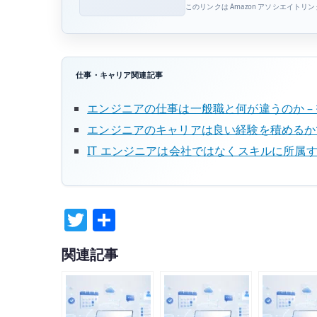
このリンクは Amazon アソシエイトリ
仕事・キャリア関連記事
エンジニアの仕事は一般職と何が違うのか –
エンジニアのキャリアは良い経験を積めるか
IT エンジニアは会社ではなくスキルに所属
T
共
w
有
関連記事
it
te
r