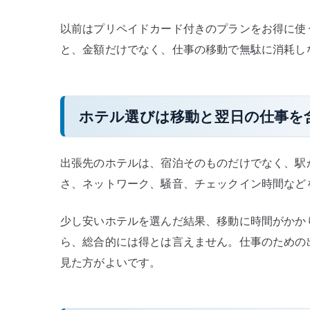
消
以前はプリペイドカード付きのプランをお得に使
耗
と、金額だけでなく、仕事の移動で無駄に消耗し
し
な
い
た
ホテル選びは移動と翌日の仕事を
め
の
実
出張先のホテルは、宿泊そのものだけでなく、駅
務
さ、ネットワーク、騒音、チェックイン時間など
目
線
少し安いホテルを選んだ結果、移動に時間がかか
へ
ら、総合的には得とは言えません。仕事のための
の
見た方がよいです。