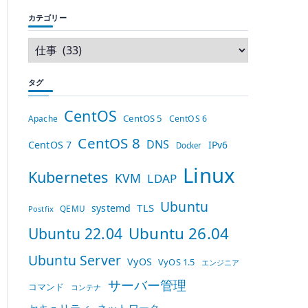
カテゴリー
タグ
CentOS
CentOS 5
Apache
CentOS 6
CentOS 8
DNS
CentOS 7
IPv6
Docker
Linux
Kubernetes
KVM
LDAP
Ubuntu
TLS
systemd
QEMU
Postfix
Ubuntu 26.04
Ubuntu 22.04
Ubuntu Server
VyOS
VyOS 1.5
エンジニア
サーバー管理
コマンド
コンテナ