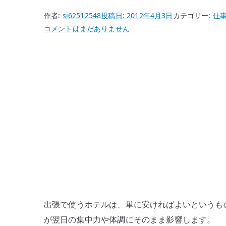
作者:
si62512548
投稿日:
2012年4月3日
カテゴリー:
仕
出
コメントはまだありません
張
ホ
テ
ル
の
選
び
方
–
仕
事
の
移
出張で使うホテルは、単に安ければよいというも
動
が翌日の集中力や体調にそのまま影響します。
で