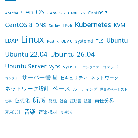
CentOS
CentOS 7
CentOS 5
Apache
CentOS 6
Kubernetes
CentOS 8
KVM
DNS
IPv6
Docker
Linux
Ubuntu
LDAP
TLS
systemd
QEMU
Postfix
Ubuntu 26.04
Ubuntu 22.04
Ubuntu Server
VyOS
VyOS 1.5
コマンド
エンジニア
サーバー管理
セキュリティ
ネットワーク
コンテナ
ベース
ネットワーク設計
ルーティング
世界のベーシスト
所感
仮想化
責任分界
監視
社会
証明書
認証
仕事
音楽
音楽機材
運用設計
食生活