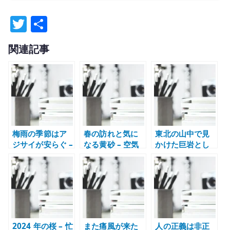
T
共
w
有
関連記事
it
te
r
梅雨の季節はア
春の訪れと気に
東北の山中で見
ジサイが安らぐ –
なる黄砂 – 空気
かけた巨岩とし
都心で見る花の
の重さと季節の
め縄 – 磐座と自
存在感
変化を考える
然信仰の記憶
2024 年の桜 – 忙
また痛風が来た
人の正義は非正