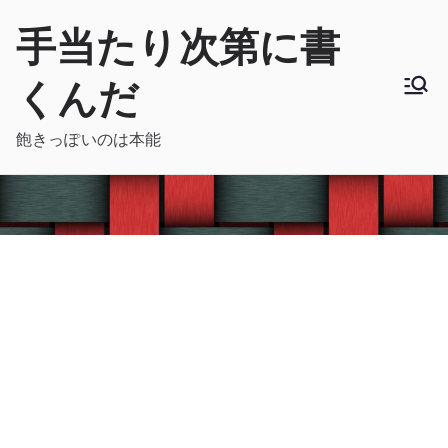
内
手当たり次第に書
容
を
くんだ
ス
キ
飽きっぽいのは本能
ッ
プ