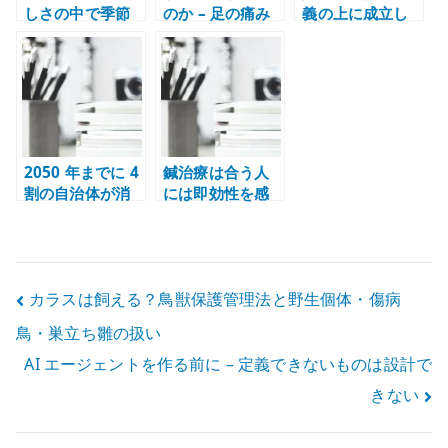
しさの中で季節
のか – 足の痛み
義の上に成立し
を見直す
と受診を考えた
ている – 正しさ
記録
の足元を見る
2050 年までに 4
鍼治療は合う人
割の自治体が消
には即効性を感
滅？ – 人口減少
じやすい – 腰の
と地域維持を考
鍼通電を受けた
える
体験
投
カラスは飼える？鳥獣保護管理法と野生個体・傷病
鳥・巣立ち雛の扱い
稿
AI エージェントを作る前に – 定義できないものは設計で
ナ
きない
ビ