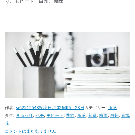
り、モヒート、白州、新緑
作者:
si62512548
投稿日:
2026年6月28日
カテゴリー:
所感
タグ:
きゅうり
,
ハモ
,
モヒート
,
季節
,
所感
,
新緑
,
梅雨
,
白州
,
紫陽
花
梅
コメントはまだありません