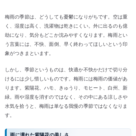
ハ
モ、
梅雨の季節は、どうしても憂鬱になりがちです。空は重
き
ゅ
く、湿度は高く、洗濯物は乾きにくい。外に出るのも億
う
劫になり、気分もどこか沈みやすくなります。梅雨とい
り、
う言葉には、不快、面倒、早く終わってほしいという印
モ
象がつきまといます。
ヒ
ー
しかし、季節というものは、快適か不快かだけで切り分
ト、
けるには少し惜しいものです。梅雨には梅雨の価値があ
白
ります。紫陽花、ハモ、きゅうり、モヒート、白州、新
州、
新
緑。雨や湿度を消すのではなく、その中にある涼しさや
緑
水気を拾うと、梅雨は単なる我慢の季節ではなくなりま
へ
す。
の
雨に濡れた紫陽花の美しさ