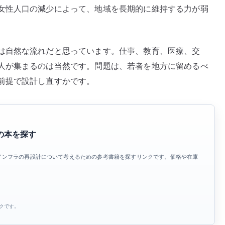
女性人口の減少によって、地域を長期的に維持する力が弱
口
減
少
は自然な流れだと思っています。仕事、教育、医療、交
と
地
人が集まるのは当然です。問題は、若者を地方に留めるべ
域
前提で設計し直すかです。
維
持
を
考
の本を探す
え
る
インフラの再設計について考えるための参考書籍を探すリンクです。価格や在庫
へ
の
ンクです。