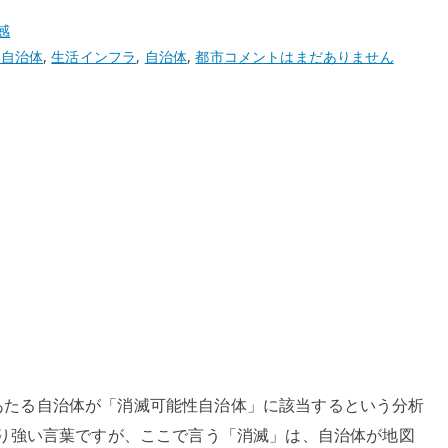
感
2050
性自治体
,
生活インフラ
,
自治体
,
都市
コメントはまだありません
年
ま
で
に
4
割
の
自
治
体
が
消
滅？
割にあたる自治体が「消滅可能性自治体」に該当するという分析
–
り強い言葉ですが、ここで言う「消滅」は、自治体が地図
人