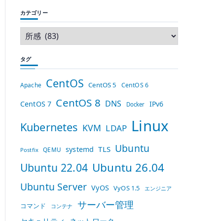
カテゴリー
タグ
CentOS
CentOS 5
Apache
CentOS 6
CentOS 8
DNS
CentOS 7
IPv6
Docker
Linux
Kubernetes
KVM
LDAP
Ubuntu
TLS
systemd
QEMU
Postfix
Ubuntu 26.04
Ubuntu 22.04
Ubuntu Server
VyOS
VyOS 1.5
エンジニア
サーバー管理
コマンド
コンテナ