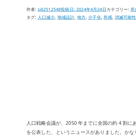
作者:
si62512548
投稿日:
2024年4月24日
カテゴリー:
所
タグ:
人口減少
,
地域設計
,
地方
,
少子化
,
所感
,
消滅可能
人口戦略会議が、2050 年までに全国の約 4 
を公表した、というニュースがありました。かな