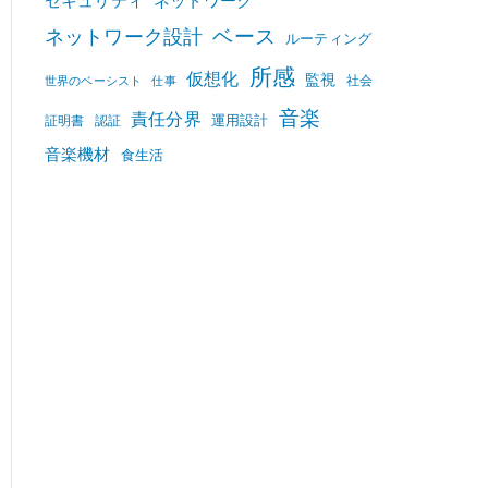
セキュリティ
ネットワーク
ベース
ネットワーク設計
ルーティング
所感
仮想化
監視
社会
世界のベーシスト
仕事
音楽
責任分界
運用設計
証明書
認証
音楽機材
食生活