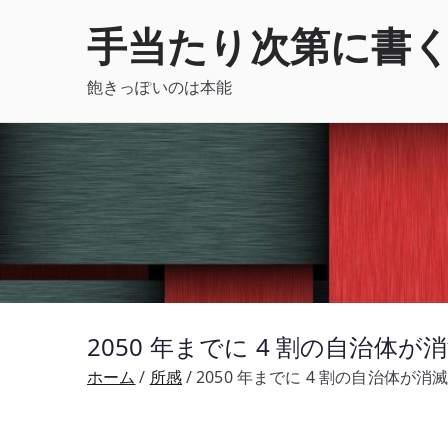
内
手当たり次第に書
容
を
飽きっぽいのは本能
ス
キ
ッ
プ
2050 年までに 4 割の自治体
ホーム
所感
2050 年までに 4 割の自治体が