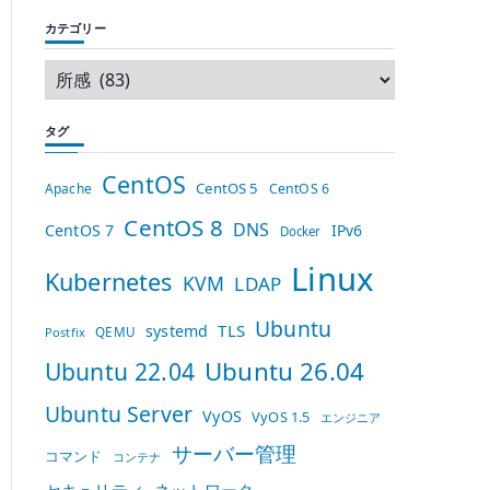
カテゴリー
タグ
CentOS
CentOS 5
Apache
CentOS 6
CentOS 8
DNS
CentOS 7
IPv6
Docker
Linux
Kubernetes
KVM
LDAP
Ubuntu
TLS
systemd
QEMU
Postfix
Ubuntu 26.04
Ubuntu 22.04
Ubuntu Server
VyOS
VyOS 1.5
エンジニア
サーバー管理
コマンド
コンテナ