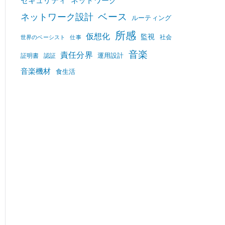
セキュリティ
ネットワーク
ベース
ネットワーク設計
ルーティング
所感
仮想化
監視
社会
世界のベーシスト
仕事
音楽
責任分界
運用設計
証明書
認証
音楽機材
食生活