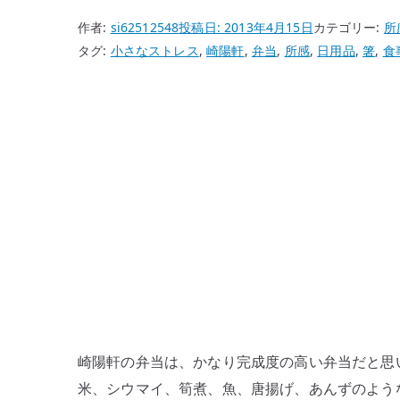
作者:
si62512548
投稿日:
2013年4月15日
カテゴリー:
所
タグ:
小さなストレス
,
崎陽軒
,
弁当
,
所感
,
日用品
,
箸
,
食
崎陽軒の弁当は、かなり完成度の高い弁当だと思
米、シウマイ、筍煮、魚、唐揚げ、あんずのよう