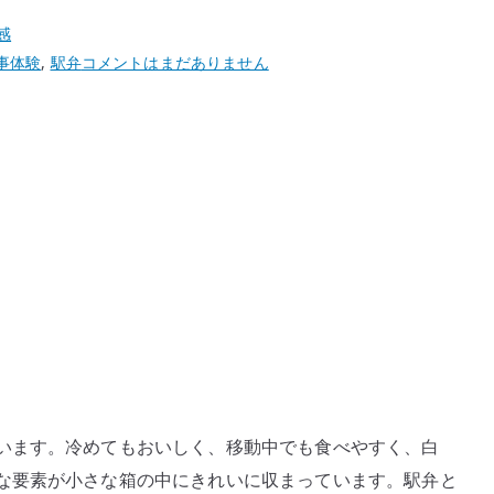
感
崎
事体験
,
駅弁
コメントはまだありません
陽
軒
の
弁
当
の
箸
が
折
れ
る
と
き
います。冷めてもおいしく、移動中でも食べやすく、白
–
な要素が小さな箱の中にきれいに収まっています。駅弁と
小