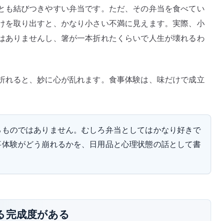
とも結びつきやすい弁当です。ただ、その弁当を食べてい
さ
けを取り出すと、かなり小さい不満に見えます。実際、小
な
はありませんし、箸が一本折れたくらいで人生が壊れるわ
不
便
と
食
折れると、妙に心が乱れます。食事体験は、味だけで成立
事
体
験
の
るものではありません。むしろ弁当としてはかなり好きで
心
事体験がどう崩れるかを、日用品と心理状態の話として書
理
へ
の
る完成度がある