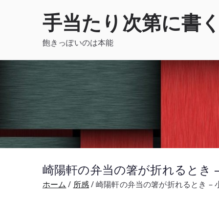
内
手当たり次第に書
容
を
飽きっぽいのは本能
ス
キ
ッ
プ
崎陽軒の弁当の箸が折れるとき 
ホーム
所感
崎陽軒の弁当の箸が折れるとき –