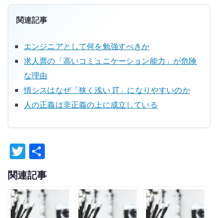
関連記事
エンジニアとして何を勉強すべきか
求人票の「高いコミュニケーション能力」が危険
な理由
情シスはなぜ「狭く浅い IT」になりやすいのか
人の正義は非正義の上に成立している
T
共
w
有
関連記事
it
te
r