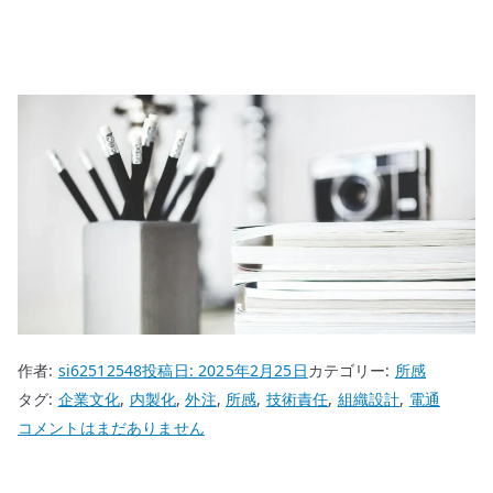
作者:
si62512548
投稿日:
2025年2月25日
カテゴリー:
所感
タグ:
企業文化
,
内製化
,
外注
,
所感
,
技術責任
,
組織設計
,
電通
電
コメントはまだありません
通
が