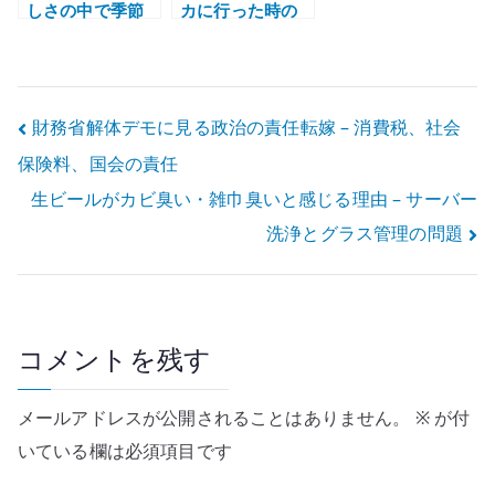
しさの中で季節
カに行った時の
を見直す
記録 – 空港で英
会話に苦戦した
出張メモ
投
財務省解体デモに見る政治の責任転嫁 – 消費税、社会
保険料、国会の責任
稿
生ビールがカビ臭い・雑巾臭いと感じる理由 – サーバー
ナ
洗浄とグラス管理の問題
ビ
ゲ
ー
コメントを残す
シ
メールアドレスが公開されることはありません。
※
が付
ョ
いている欄は必須項目です
ン