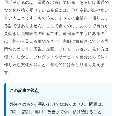
最近感じるのは、電通が出資している、あるいは電通的
外
注
な文化を強く受けている企業には、似た空気が出やすい
依
ということです。もちろん、すべての企業を一括りにす
存
る話ではありません。ここで書くのは、あくまで自分が
と
見聞きした範囲での所感です。違和感の中心にあるの
内
は、外から見える華やかさと、内側に蓄積されている専
製
門性の差です。広告、企画、プロモーション、見せ方は
文
強い。しかし、プロダクトやサービスを自分たちで深く
化
へ
作り込む文化が弱いと、長期的にはかなり脆く見えま
の
す。
違
和
この記事の視点
感
へ
外注そのものが悪いわけではありません。問題は、
の
判断、設計、運用、改善まで外に預け続けること