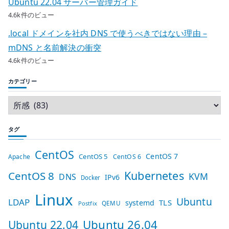
Ubuntu 22.04 サーバー管理ガイド
4.6k件のビュー
.local ドメインを社内 DNS で使うべきではない理由 –
mDNS と名前解決の衝突
4.6k件のビュー
カテゴリー
タグ
CentOS
CentOS 7
CentOS 5
Apache
CentOS 6
Kubernetes
CentOS 8
KVM
DNS
IPv6
Docker
Linux
Ubuntu
LDAP
TLS
systemd
QEMU
Postfix
Ubuntu 26.04
Ubuntu 22.04