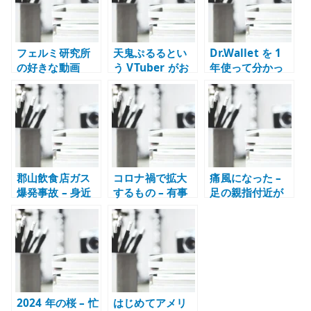
フェルミ研究所
天鬼ぷるるとい
Dr.Wallet を 1
の好きな動画
う VTuber がお
年使って分かっ
Part1 – 生きる意
もしろい – 早口
たこと – 家計簿
味を扱う漫画動
と瞬発力で成立
アプリは続けや
画の記録
する配信の魅力
すさが重要
郡山飲食店ガス
コロナ禍で拡大
痛風になった –
爆発事故 – 身近
するもの – 有事
足の親指付近が
な店舗設備と安
に伸びる仕組み
腫れて歩けなく
全管理を考える
と社会の偏り
なった記録
2024 年の桜 – 忙
はじめてアメリ