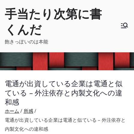
内
手当たり次第に書
容
を
くんだ
ス
キ
飽きっぽいのは本能
ッ
プ
電通が出資している企業は電通と似
ている – 外注依存と内製文化への違
和感
ホーム
所感
電通が出資している企業は電通と似ている – 外注依存と
内製文化への違和感