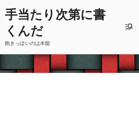
内
手当たり次第に書
容
を
くんだ
ス
キ
飽きっぽいのは本能
ッ
プ