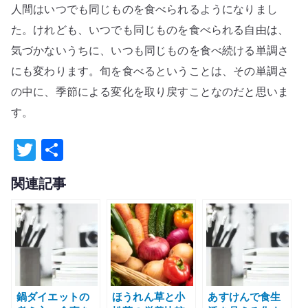
人間はいつでも同じものを食べられるようになりまし
た。けれども、いつでも同じものを食べられる自由は、
気づかないうちに、いつも同じものを食べ続ける単調さ
にも変わります。旬を食べるということは、その単調さ
の中に、季節による変化を取り戻すことなのだと思いま
す。
T
共
w
有
関連記事
it
te
r
鍋ダイエットの
ほうれん草と小
あすけんで食生