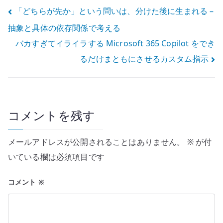
える
投
「どちらが先か」という問いは、分けた後に生まれる –
抽象と具体の依存関係で考える
稿
バカすぎてイライラする Microsoft 365 Copilot をでき
ナ
るだけまともにさせるカスタム指示
ビ
ゲ
ー
コメントを残す
シ
メールアドレスが公開されることはありません。
※
が付
ョ
いている欄は必須項目です
ン
コメント
※