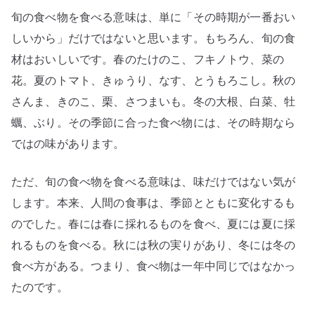
を
旬の食べ物を食べる意味は、単に「その時期が一番おい
食
べ
しいから」だけではないと思います。もちろん、旬の食
ら
材はおいしいです。春のたけのこ、フキノトウ、菜の
れ
花。夏のトマト、きゅうり、なす、とうもろこし。秋の
る
さんま、きのこ、栗、さつまいも。冬の大根、白菜、牡
時
蠣、ぶり。その季節に合った食べ物には、その時期なら
代
ではの味があります。
に
失
ただ、旬の食べ物を食べる意味は、味だけではない気が
わ
れ
します。本来、人間の食事は、季節とともに変化するも
た
のでした。春には春に採れるものを食べ、夏には夏に採
変
れるものを食べる。秋には秋の実りがあり、冬には冬の
化
食べ方がある。つまり、食べ物は一年中同じではなかっ
へ
たのです。
の