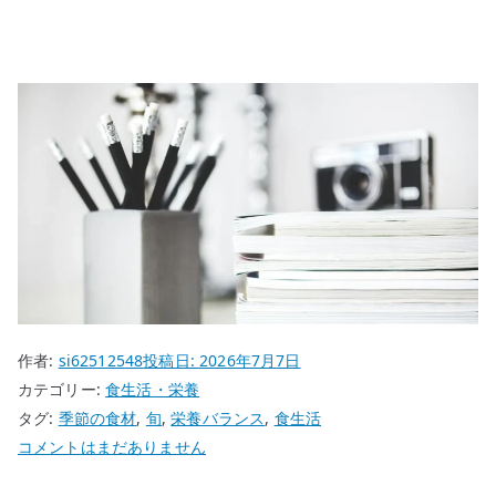
作者:
si62512548
投稿日:
2026年7月7日
カテゴリー:
食生活・栄養
タグ:
季節の食材
,
旬
,
栄養バランス
,
食生活
旬
コメントはまだありません
の