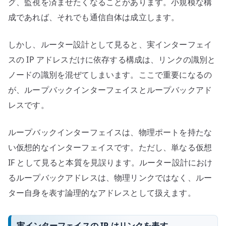
グ、監視を済ませたくなることがあります。小規模な構
設
成であれば、それでも通信自体は成立します。
計
で
しかし、ルーター設計として見ると、実インターフェイ
実
スの IP アドレスだけに依存する構成は、リンクの識別と
イ
ノードの識別を混ぜてしまいます。ここで重要になるの
ン
が、ループバックインターフェイスとループバックアド
タ
ー
レスです。
フ
ェ
ループバックインターフェイスは、物理ポートを持たな
イ
い仮想的なインターフェイスです。ただし、単なる仮想
ス
IF として見ると本質を見誤ります。ルーター設計におけ
の
るループバックアドレスは、物理リンクではなく、ルー
IP
ター自身を表す論理的なアドレスとして扱えます。
だ
け
を
実インターフェイスの IP はリンクを表す