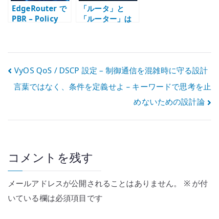
EdgeRouter で
「ルータ」と
PBR – Policy
「ルーター」は
Based Routing
どっちを使うべ
の基本
きか – 技術文書
の表記統一を考
える
投
VyOS QoS / DSCP 設定 – 制御通信を混雑時に守る設計
言葉ではなく、条件を定義せよ – キーワードで思考を止
稿
めないための設計論
ナ
ビ
ゲ
コメントを残す
ー
メールアドレスが公開されることはありません。
※
が付
シ
いている欄は必須項目です
ョ