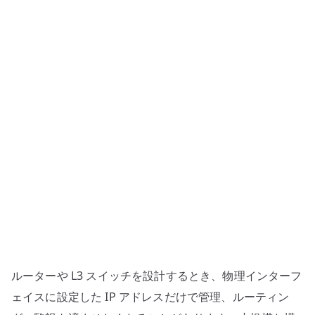
ク
イ
ン
タ
ー
フ
ェ
イ
ス
と
は
何
か
–
ル
ルーターや L3 スイッチを設計するとき、物理インターフ
ー
タ
ェイスに設定した IP アドレスだけで管理、ルーティン
ー