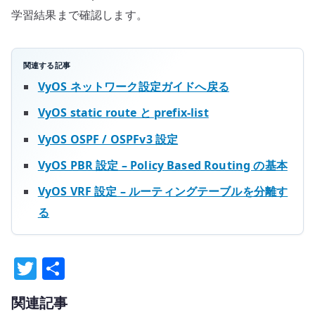
学習結果まで確認します。
関連する記事
VyOS ネットワーク設定ガイドへ戻る
VyOS static route と prefix-list
VyOS OSPF / OSPFv3 設定
VyOS PBR 設定 – Policy Based Routing の基本
VyOS VRF 設定 – ルーティングテーブルを分離す
る
T
共
w
有
関連記事
it