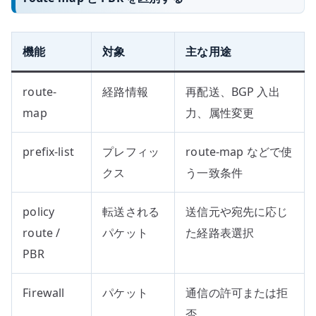
機能
対象
主な用途
route-
経路情報
再配送、BGP 入出
map
力、属性変更
prefix-list
プレフィッ
route-map などで使
クス
う一致条件
policy
転送される
送信元や宛先に応じ
route /
パケット
た経路表選択
PBR
Firewall
パケット
通信の許可または拒
否