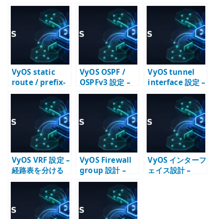
te
r
VyOS static
VyOS OSPF /
VyOS tunnel
route / prefix-
OSPFv3 設定 –
interface 設定 –
list 設定 – 経路
IPv4 / IPv6 の動
GRE / IP6GRE
と選別条件を分
的ルーティング
を経路設計に組
ける
を設計する
み込む
VyOS VRF 設定 –
VyOS Firewall
VyOS インターフ
経路表を分ける
group 設計 –
ェイス設計 –
設計と確認
address-group
Ethernet /
/ port-group /
Bonding /
interface-
Loopback /
group を確認す
VRF の役割