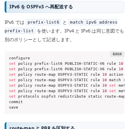
IPv6 を OSPFv3 へ再配送する
IPv6 では
と
prefix-list6
match ipv6 address
を使います。IPv4 と IPv6 は同じ意図でも
prefix-list
別のポリシーとして記述します。
set
 policy prefix-list6 PUBLISH-STATIC-V6 rule 
10
 a
set
 policy prefix-list6 PUBLISH-STATIC-V6 rule 
10
 p
set
 policy route-map OSPFV3-STATIC rule 
10
 action 
'
set
 policy route-map OSPFV3-STATIC rule 
10
 match ip
set
 policy route-map OSPFV3-STATIC rule 
10
set
 metr
set
 policy route-map OSPFV3-STATIC rule 
10
set
 metr
set
 protocols ospfv3 redistribute static route-map 
commit

save
route-map と PBR を区別する