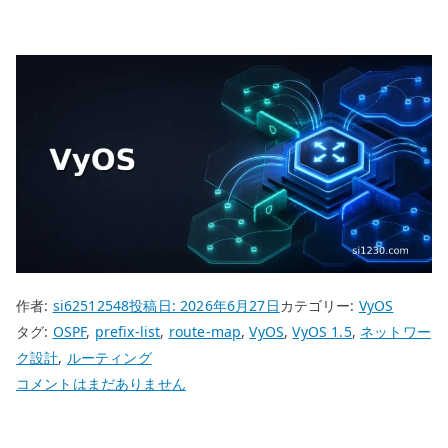
作者:
si62512548
投稿日:
2026年6月27日
カテゴリー:
VyOS
タグ:
OSPF
,
prefix-list
,
route-map
,
VyOS
,
VyOS 1.5
,
ネットワー
ク設計
,
ルーティング
VyOS
コメントはまだありません
route-
map