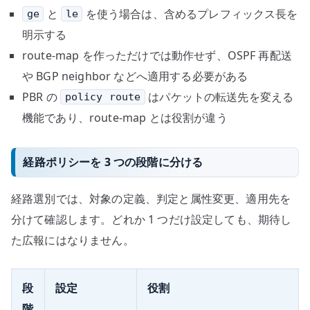
と
を使う場合は、含めるプレフィックス長を
ge
le
明示する
route-map を作っただけでは動作せず、OSPF 再配送
や BGP neighbor などへ適用する必要がある
PBR の
はパケットの転送先を変える
policy route
機能であり、route-map とは役割が違う
経路ポリシーを 3 つの段階に分ける
経路選別では、対象の定義、判定と属性変更、適用先を
分けて確認します。どれか 1 つだけ設定しても、期待し
た広報にはなりません。
段
設定
役割
階