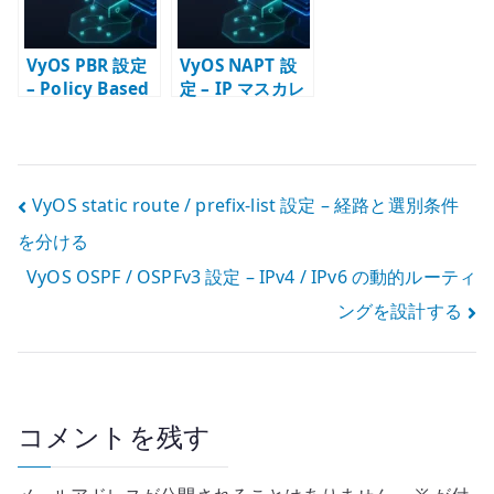
る
VyOS PBR 設定
VyOS NAPT 設
– Policy Based
定 – IP マスカレ
Routing の基本
ードで LAN から
外へ出す
投
VyOS static route / prefix-list 設定 – 経路と選別条件
を分ける
稿
VyOS OSPF / OSPFv3 設定 – IPv4 / IPv6 の動的ルーティ
ナ
ングを設計する
ビ
ゲ
ー
コメントを残す
シ