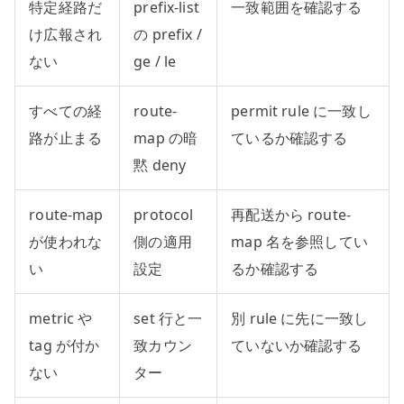
特定経路だ
prefix-list
一致範囲を確認する
け広報され
の prefix /
ない
ge / le
すべての経
route-
permit rule に一致し
路が止まる
map の暗
ているか確認する
黙 deny
route-map
protocol
再配送から route-
が使われな
側の適用
map 名を参照してい
い
設定
るか確認する
metric や
set 行と一
別 rule に先に一致し
tag が付か
致カウン
ていないか確認する
ない
ター