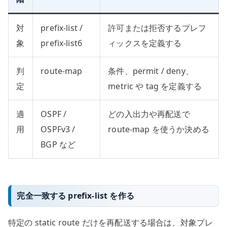
対
prefix-list /
許可または拒否するプレフ
象
prefix-list6
ィックスを定義する
判
route-map
条件、permit / deny、
定
metric や tag を定義する
適
OSPF /
どの入出力や再配送で
用
OSPFv3 /
route-map を使うか決める
BGP など
完全一致する prefix-list を作る
特定の static route だけを再配送する場合は、対象プレ