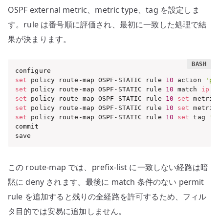
OSPF external metric、metric type、tag を設定しま
す。rule は番号順に評価され、最初に一致した処理で結
果が決まります。
set
 policy route-map OSPF-STATIC rule 
10
 action 
'pe
set
 policy route-map OSPF-STATIC rule 
10
 match 
ip
 a
set
 policy route-map OSPF-STATIC rule 
10
set
 metric
set
 policy route-map OSPF-STATIC rule 
10
set
 metric
set
 policy route-map OSPF-STATIC rule 
10
set
 tag 
'3
commit

save
この route-map では、prefix-list に一致しない経路は暗
黙に deny されます。最後に match 条件のない permit
rule を追加すると残りの全経路を許可するため、フィル
タ目的では安易に追加しません。