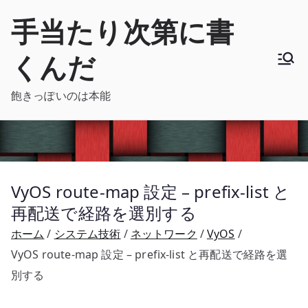
内
手当たり次第に書
容
を
くんだ
ス
キ
飽きっぽいのは本能
ッ
プ
VyOS route-map 設定 – prefix-list と
再配送で経路を選別する
ホーム
システム技術
ネットワーク
VyOS
VyOS route-map 設定 – prefix-list と再配送で経路を選
別する