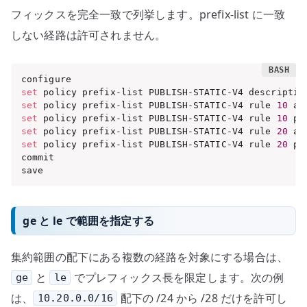
フィックスを完全一致で列挙します。prefix-list に一致
しない経路は許可されません。
set
 policy prefix-list PUBLISH-STATIC-V4 descriptio
set
 policy prefix-list PUBLISH-STATIC-V4 rule 
10
 ac
set
 policy prefix-list PUBLISH-STATIC-V4 rule 
10
 pr
set
 policy prefix-list PUBLISH-STATIC-V4 rule 
20
 ac
set
 policy prefix-list PUBLISH-STATIC-V4 rule 
20
 pr
commit

save
ge と le で範囲を指定する
集約範囲の配下にある複数の経路を対象にする場合は、
と
でプレフィックス長を限定します。次の例
ge
le
は、
配下の /24 から /28 だけを許可し
10.20.0.0/16