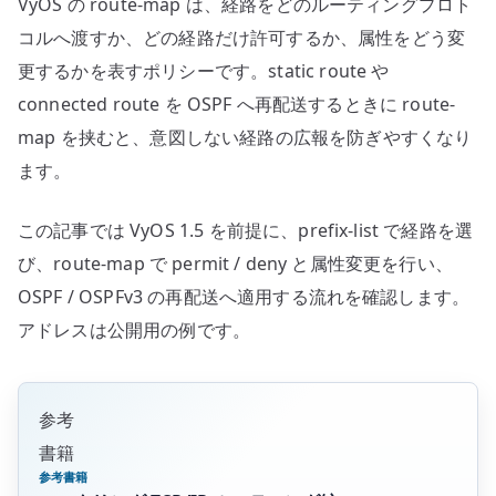
VyOS の route-map は、経路をどのルーティングプロト
へ
の
コルへ渡すか、どの経路だけ許可するか、属性をどう変
更するかを表すポリシーです。static route や
connected route を OSPF へ再配送するときに route-
map を挟むと、意図しない経路の広報を防ぎやすくなり
ます。
この記事では VyOS 1.5 を前提に、prefix-list で経路を選
び、route-map で permit / deny と属性変更を行い、
OSPF / OSPFv3 の再配送へ適用する流れを確認します。
アドレスは公開用の例です。
参考
書籍
参考書籍