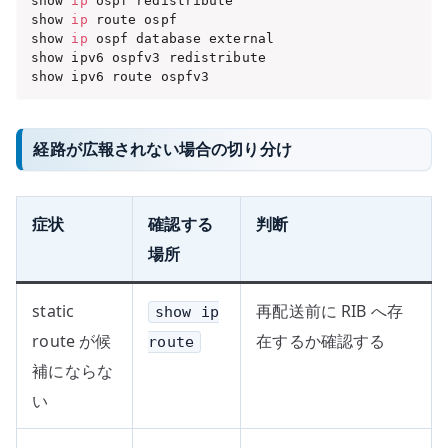
show 
ip
 ospf redistribute

show 
ip
 route ospf

show 
ip
 ospf database external

show ipv6 ospfv3 redistribute

show ipv6 route ospfv3
経路が広報されない場合の切り分け
症状
確認する
判断
場所
static
再配送前に RIB へ存
show ip
route が候
在するか確認する
route
補にならな
い