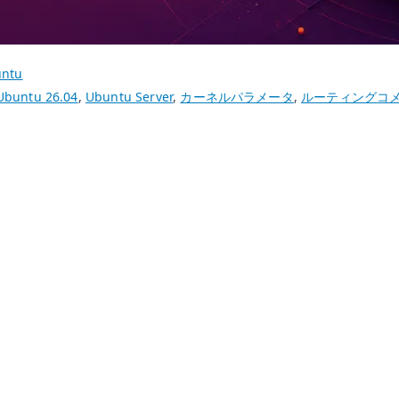
ntu
Ub
Ubuntu 26.04
,
Ubuntu Server
,
カーネルパラメータ
,
ルーティング
コ
26.
sysc
の
基
本
設
定
–
カ
ー
ネ
ル
パ