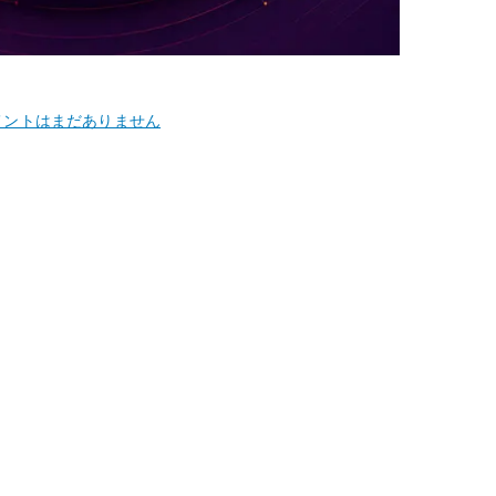
untu
メントはまだありません
04
tl