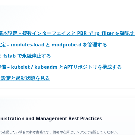
ラ
メ
ー
タ
ring の基本設定 – 複数インターフェイスと PBR で rp_filter を確認
と
– modules-load と modprobe.d を管理する
ネ
ッ
f と fstab で永続停止する
ト
前準備 – kubelet / kubeadm とAPTリポジトリを構成する
ワ
された設定と起動状態を見る
ー
ク
設
定
を
管
istration and Management Best Practices
理
目を体系的に確認したい場合の参考書籍です。価格や在庫はリンク先で確認してください。
す