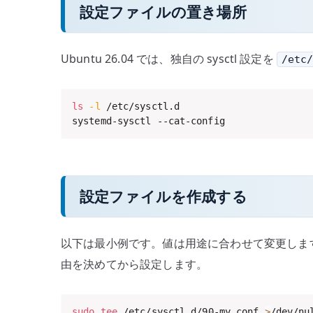
設定ファイルの置き場所
Ubuntu 26.04 では、独自の sysctl 設定を
/etc
ls
-l
 /etc/sysctl.d

systemd-sysctl --cat-config
設定ファイルを作成する
以下は最小例です。値は用途に合わせて変更しま
由を決めてから設定します。
sudo
tee
 /etc/sysctl.d/90-my.conf 
>
/dev/nu