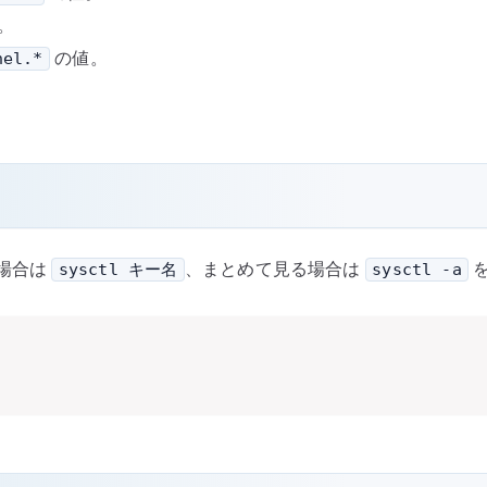
。
の値。
nel.*
場合は
、まとめて見る場合は
sysctl キー名
sysctl -a