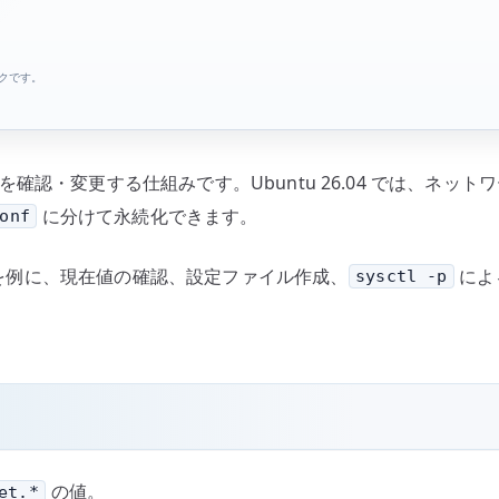
る
へ
の
ンクです。
認・変更する仕組みです。Ubuntu 26.04 では、ネットワーク転送
に分けて永続化できます。
onf
を例に、現在値の確認、設定ファイル作成、
によ
sysctl -p
の値。
et.*