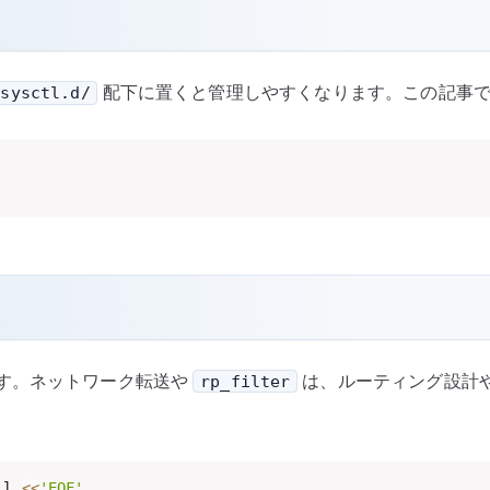
配下に置くと管理しやすくなります。この記事
/sysctl.d/
す。ネットワーク転送や
は、ルーティング設計
rp_filter
ll 
<<
'EOF'
