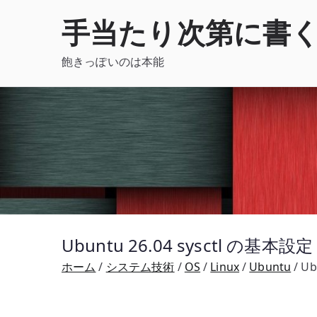
内
手当たり次第に書
容
を
飽きっぽいのは本能
ス
キ
ッ
プ
Ubuntu 26.04 sysctl
ホーム
システム技術
OS
Linux
Ubuntu
U