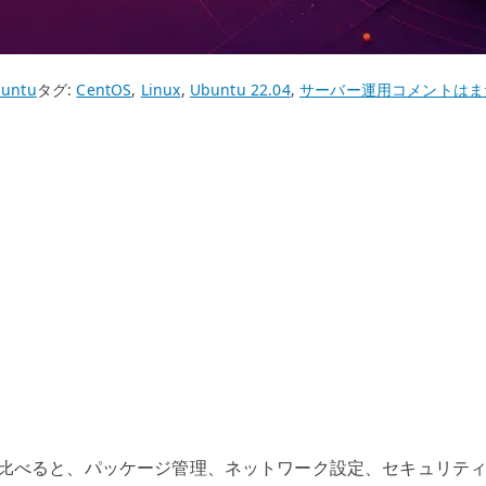
Ubuntu
untu
タグ:
CentOS
,
Linux
,
Ubuntu 22.04
,
サーバー運用
コメントはま
22.04
と
CentOS
の
違
い
–
サ
ー
バ
ー
運
用
EL 系の運用経験と比べると、パッケージ管理、ネットワーク設定、セ
で