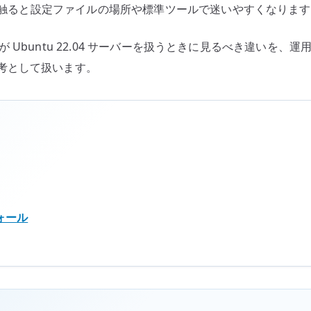
覚で触ると設定ファイルの場所や標準ツールで迷いやすくなりま
見
る
人が Ubuntu 22.04 サーバーを扱うときに見るべき違いを、運用
設
考として扱います。
計
思
想
へ
の
ウォール