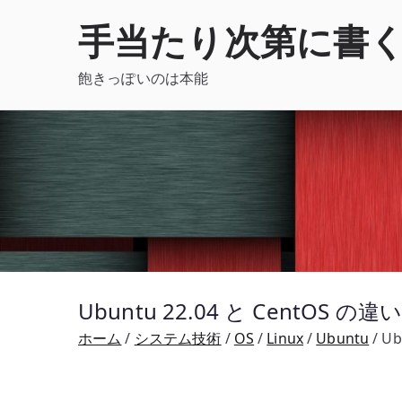
内
手当たり次第に書
容
を
飽きっぽいのは本能
ス
キ
ッ
プ
Ubuntu 22.04 と CentOS
ホーム
システム技術
OS
Linux
Ubuntu
U