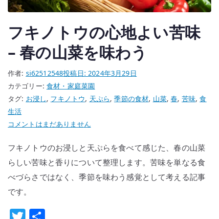
を
食
フキノトウの心地よい苦味
べ
ら
– 春の山菜を味わう
れ
る
作者:
si62512548
投稿日:
2024年3月29日
時
カテゴリー:
食材・家庭菜園
代
タグ:
お浸し
,
フキノトウ
,
天ぷら
,
季節の食材
,
山菜
,
春
,
苦味
,
食
に
生活
失
フ
コメントはまだありません
わ
キ
れ
フキノトウのお浸しと天ぷらを食べて感じた、春の山菜
ノ
た
ト
らしい苦味と香りについて整理します。苦味を単なる食
変
ウ
べづらさではなく、季節を味わう感覚として考える記事
化
の
です。
へ
心
の
T
共
地