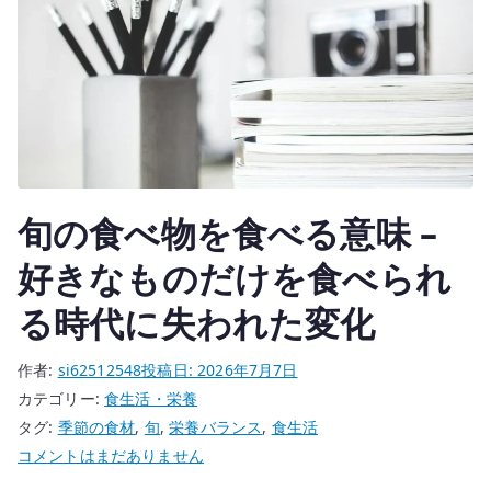
旬の食べ物を食べる意味 –
好きなものだけを食べられ
る時代に失われた変化
作者:
si62512548
投稿日:
2026年7月7日
カテゴリー:
食生活・栄養
タグ:
季節の食材
,
旬
,
栄養バランス
,
食生活
旬
コメントはまだありません
の