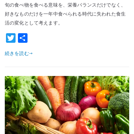
旬の食べ物を食べる意味を、栄養バランスだけでなく、
食
べ
好きなものだけを一年中食べられる時代に失われた食生
物
活の変化として考えます。
を
T
共
食
w
有
べ
る
続きを読む
it
意
te
味
r
–
好
き
な
も
の
だ
け