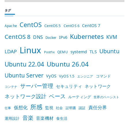
タグ
CentOS
CentOS 7
CentOS 5
Apache
CentOS 6
Kubernetes
CentOS 8
KVM
DNS
IPv6
Docker
Linux
Ubuntu
LDAP
TLS
systemd
QEMU
Postfix
Ubuntu 26.04
Ubuntu 22.04
Ubuntu Server
VyOS
VyOS 1.5
コマンド
エンジニア
サーバー管理
セキュリティ
ネットワーク
コンテナ
ベース
ネットワーク設計
ルーティング
世界のベーシスト
所感
仮想化
責任分界
監視
社会
証明書
認証
仕事
音楽
音楽機材
運用設計
食生活