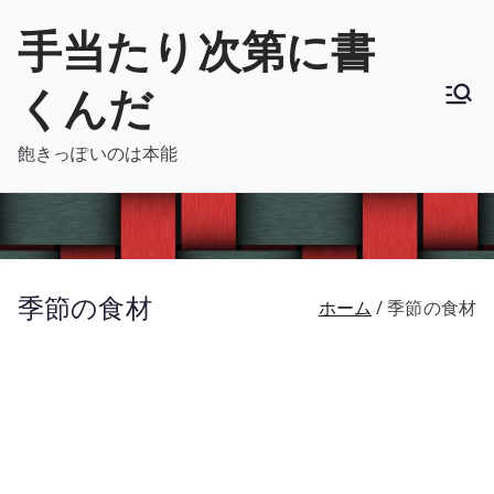
内
手当たり次第に書
容
を
くんだ
ス
キ
飽きっぽいのは本能
ッ
プ
季節の食材
ホーム
季節の食材