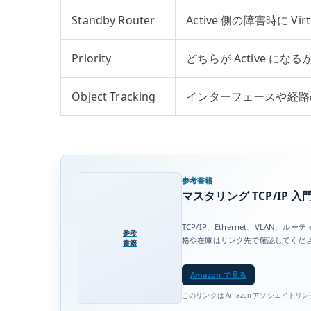
Standby Router
Active 側の障害時に Vi
Priority
どちらが Active に
Object Tracking
インターフェースや経路の状
参考書籍
マスタリング TCP/IP 入門
TCP/IP、Ethernet、VLA
参考
格や在庫はリンク先で確認してくだ
書籍
Amazon で見る
このリンクは Amazon アソシエイトリ