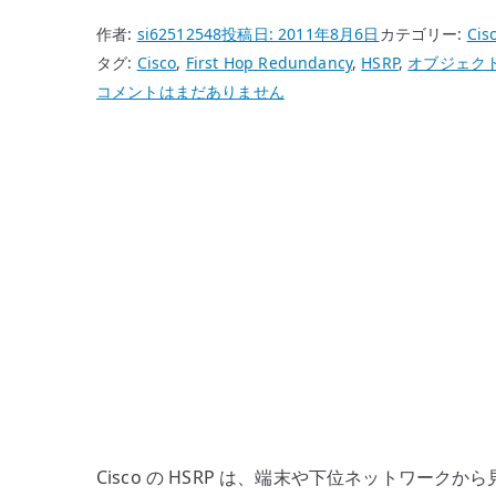
作者:
si62512548
投稿日:
2011年8月6日
カテゴリー:
Cis
タグ:
Cisco
,
First Hop Redundancy
,
HSRP
,
オブジェク
Cisco
コメントはまだありません
HSRP
と
Object
Tracking
–
デ
フ
ォ
ル
ト
ゲ
ー
ト
Cisco の HSRP は、端末や下位ネットワー
ウ