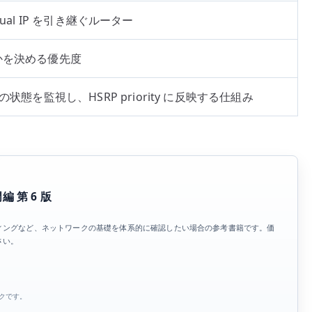
rtual IP を引き継ぐルーター
なるかを決める優先度
態を監視し、HSRP priority に反映する仕組み
編 第 6 版
N、ルーティングなど、ネットワークの基礎を体系的に確認したい場合の参考書籍です。価
さい。
ンクです。