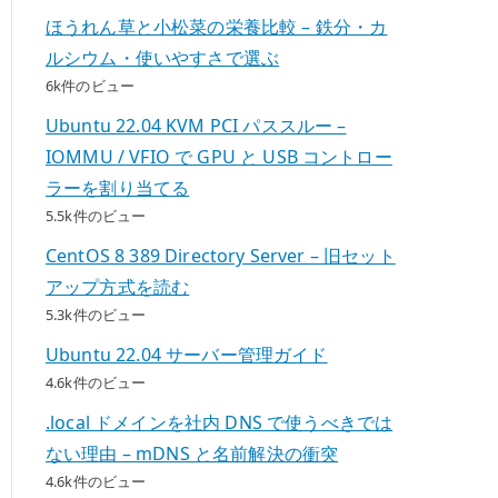
ほうれん草と小松菜の栄養比較 – 鉄分・カ
ルシウム・使いやすさで選ぶ
6k件のビュー
Ubuntu 22.04 KVM PCI パススルー –
IOMMU / VFIO で GPU と USB コントロー
ラーを割り当てる
5.5k件のビュー
CentOS 8 389 Directory Server – 旧セット
アップ方式を読む
5.3k件のビュー
Ubuntu 22.04 サーバー管理ガイド
4.6k件のビュー
.local ドメインを社内 DNS で使うべきでは
ない理由 – mDNS と名前解決の衝突
4.6k件のビュー