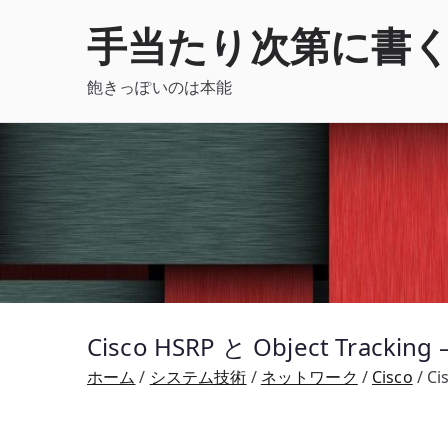
内
手当たり次第に書
容
を
飽きっぽいのは本能
ス
キ
ッ
プ
Cisco HSRP と Object 
ホーム
システム技術
ネットワーク
Cisco
C