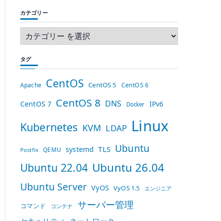
カテゴリー
タグ
CentOS
CentOS 5
Apache
CentOS 6
CentOS 8
DNS
CentOS 7
IPv6
Docker
Linux
Kubernetes
KVM
LDAP
Ubuntu
TLS
systemd
QEMU
Postfix
Ubuntu 26.04
Ubuntu 22.04
Ubuntu Server
VyOS
VyOS 1.5
エンジニア
サーバー管理
コマンド
コンテナ