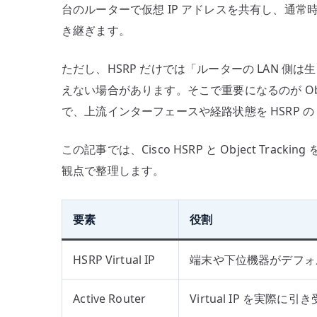
台のルーターで仮想 IP アドレスを共有し、通常時は 
ェ
き継ぎます。
イ
冗
ただし、HSRP だけでは「ルーターの LAN 
長
えない場合があります。そこで重要になるのが Object T
化
で
で、上流インターフェースや経路状態を HSRP の pr
上
流
この記事では、Cisco HSRP と Object T
障
観点で整理します。
害
を
要素
役割
反
映
す
HSRP Virtual IP
端末や下位機器がデフォル
る
へ
Active Router
Virtual IP を実際
の