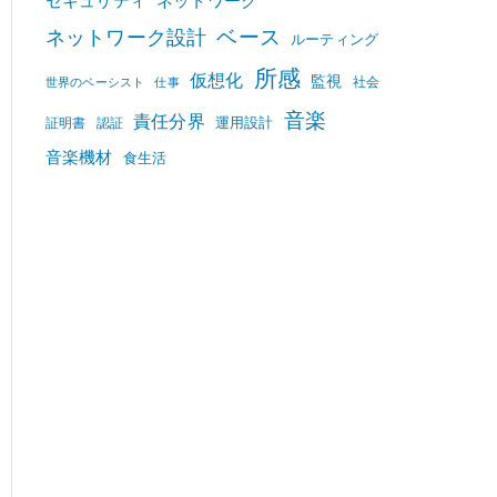
セキュリティ
ネットワーク
ベース
ネットワーク設計
ルーティング
所感
仮想化
監視
社会
世界のベーシスト
仕事
音楽
責任分界
運用設計
証明書
認証
音楽機材
食生活