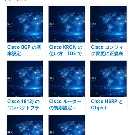
it
te
r
Cisco BGP の基
Cisco KRON の
Cisco コンフィ
本設定 –
使い方 – IOS で
グ変更に正規表
neighbor /
定期コマンドを
現を使う – 既存
network / AS
実行する基本と
設定から投入用
番号と経路広告
注意点
コンフィグを作
を確認する
る
Cisco 1812J の
Cisco ルーター
Cisco HSRP と
コンパクトフラ
の初期設定 –
Object
ッシュ交換 – IOS
SSH、enable
Tracking – デフ
イメージと起動
secret、VTY を
ォルトゲートウ
メディアを扱う
最初に整える
ェイ冗長化で上
流障害を反映す