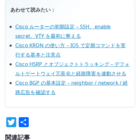
あわせて読みたい：
Cisco ルーターの初期設定 – SSH、enable
secret、VTY を最初に整える
Cisco KRON の使い方 – IOS で定期コマンドを実
行する基本と注意点
Cisco HSRP とオブジェクトトラッキング – デフォ
ルトゲートウェイ冗長化と経路障害を連動させる
Cisco BGP の基本設定 – neighbor / network / 経
路広告を確認する
T
共
w
有
関連記事