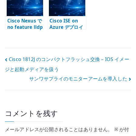
る
Cisco Nexus で
Cisco ISE on
no feature lldp
Azure デプロイ
が再起動後に戻
後の確認 –
る理由 – LLDP
SSH、起動状態、
無効化と設定永
管理 UI を見る
続化
投
Cisco 1812J のコンパクトフラッシュ交換 – IOS イメー
ジと起動メディアを扱う
稿
サンワサプライのモニターアームを導入した
ナ
ビ
ゲ
コメントを残す
ー
メールアドレスが公開されることはありません。
※
が付
シ