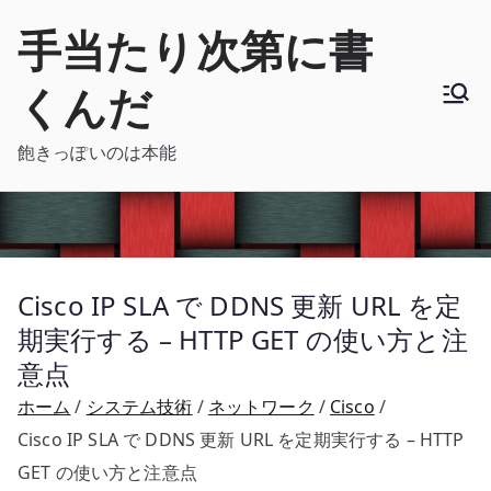
内
手当たり次第に書
容
を
くんだ
ス
キ
飽きっぽいのは本能
ッ
プ
Cisco IP SLA で DDNS 更新 URL を定
期実行する – HTTP GET の使い方と注
意点
ホーム
システム技術
ネットワーク
Cisco
Cisco IP SLA で DDNS 更新 URL を定期実行する – HTTP
GET の使い方と注意点