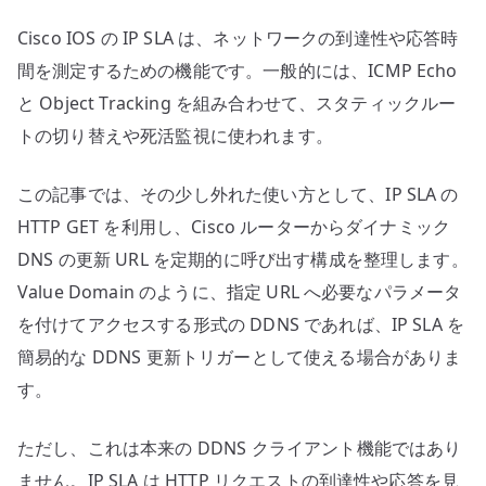
使
Cisco IOS の IP SLA は、ネットワークの到達性や応答時
い
方
間を測定するための機能です。一般的には、ICMP Echo
と
と Object Tracking を組み合わせて、スタティックルー
注
トの切り替えや死活監視に使われます。
意
点
この記事では、その少し外れた使い方として、IP SLA の
へ
HTTP GET を利用し、Cisco ルーターからダイナミック
の
DNS の更新 URL を定期的に呼び出す構成を整理します。
Value Domain のように、指定 URL へ必要なパラメータ
を付けてアクセスする形式の DDNS であれば、IP SLA を
簡易的な DDNS 更新トリガーとして使える場合がありま
す。
ただし、これは本来の DDNS クライアント機能ではあり
ません。IP SLA は HTTP リクエストの到達性や応答を見