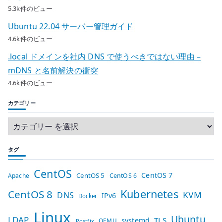
5.3k件のビュー
Ubuntu 22.04 サーバー管理ガイド
4.6k件のビュー
.local ドメインを社内 DNS で使うべきではない理由 –
mDNS と名前解決の衝突
4.6k件のビュー
カテゴリー
タグ
CentOS
CentOS 7
CentOS 5
Apache
CentOS 6
Kubernetes
CentOS 8
KVM
DNS
IPv6
Docker
Linux
Ubuntu
LDAP
TLS
systemd
QEMU
Postfix