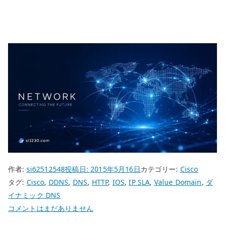
作者:
si62512548
投稿日:
2015年5月16日
カテゴリー:
Cisco
タグ:
Cisco
,
DDNS
,
DNS
,
HTTP
,
IOS
,
IP SLA
,
Value Domain
,
ダ
イナミック DNS
Cisco
コメントはまだありません
IP