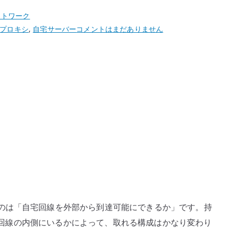
ットワーク
VPN
プロキシ
,
自宅サーバー
コメントはまだありません
を
使
っ
て
自
宅
サ
ー
バ
ー
を
公
開
のは「自宅回線を外部から到達可能にできるか」です。持
す
や共有回線の内側にいるかによって、取れる構成はかなり変わり
る