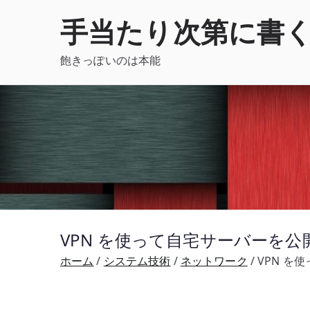
内
手当たり次第に書
容
を
飽きっぽいのは本能
ス
キ
ッ
プ
VPN を使って自宅サーバーを公
ホーム
システム技術
ネットワーク
VPN を