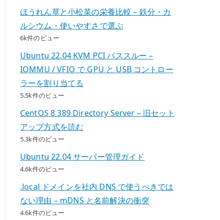
ほうれん草と小松菜の栄養比較 – 鉄分・カ
ルシウム・使いやすさで選ぶ
6k件のビュー
Ubuntu 22.04 KVM PCI パススルー –
IOMMU / VFIO で GPU と USB コントロー
ラーを割り当てる
5.5k件のビュー
CentOS 8 389 Directory Server – 旧セット
アップ方式を読む
5.3k件のビュー
Ubuntu 22.04 サーバー管理ガイド
4.6k件のビュー
.local ドメインを社内 DNS で使うべきでは
ない理由 – mDNS と名前解決の衝突
4.6k件のビュー