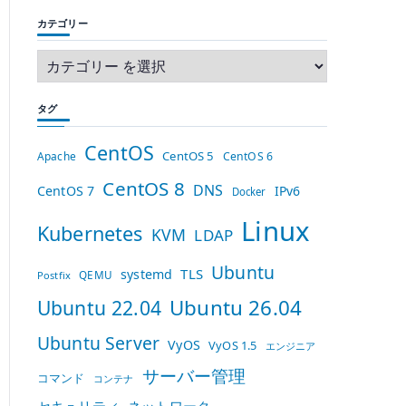
カテゴリー
タグ
CentOS
CentOS 5
Apache
CentOS 6
CentOS 8
DNS
CentOS 7
IPv6
Docker
Linux
Kubernetes
KVM
LDAP
Ubuntu
TLS
systemd
QEMU
Postfix
Ubuntu 26.04
Ubuntu 22.04
Ubuntu Server
VyOS
VyOS 1.5
エンジニア
サーバー管理
コマンド
コンテナ