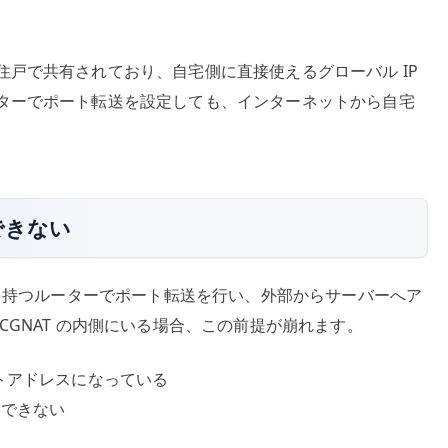
考
え
戸で共有されており、自宅側に直接使えるグローバル IP
方
ターでポート転送を設定しても、インターネットから自宅
–
共
有
回
線、
できない
DMZ、
管
理
 を持つルーターでポート転送を行い、外部からサーバーへア
経
CGNAT の内側にいる場合、この前提が崩れます。
路
を
ートアドレスになっている
整
放できない
理
す