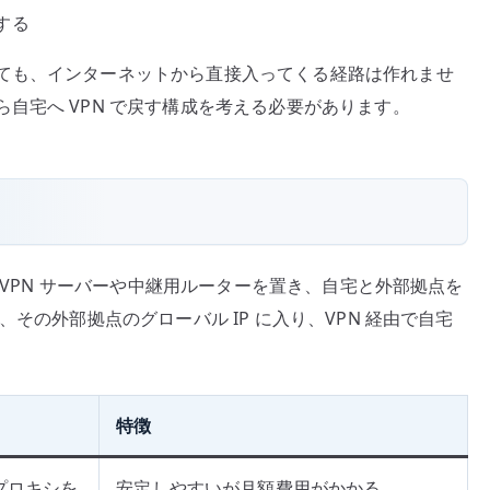
る
する
へ
ても、インターネットから直接入ってくる経路は作れませ
の
自宅へ VPN で戻す構成を考える必要があります。
に VPN サーバーや中継用ルーターを置き、自宅と外部拠点を
その外部拠点のグローバル IP に入り、VPN 経由で自宅
特徴
ースプロキシを
安定しやすいが月額費用がかかる