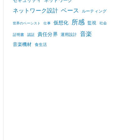
セキュリティ
ネットワーク
ベース
ネットワーク設計
ルーティング
所感
仮想化
監視
社会
世界のベーシスト
仕事
音楽
責任分界
運用設計
証明書
認証
音楽機材
食生活