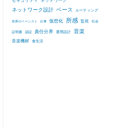
セキュリティ
ネットワーク
ベース
ネットワーク設計
ルーティング
所感
仮想化
監視
社会
世界のベーシスト
仕事
音楽
責任分界
運用設計
証明書
認証
音楽機材
食生活