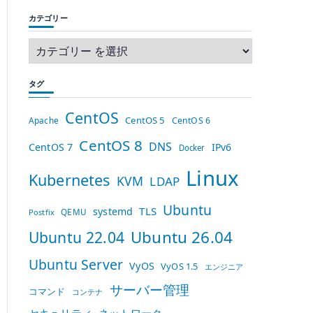
カテゴリー
タグ
CentOS
CentOS 5
Apache
CentOS 6
CentOS 8
DNS
CentOS 7
IPv6
Docker
Linux
Kubernetes
KVM
LDAP
Ubuntu
TLS
systemd
QEMU
Postfix
Ubuntu 26.04
Ubuntu 22.04
Ubuntu Server
VyOS
VyOS 1.5
エンジニア
サーバー管理
コマンド
コンテナ