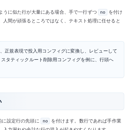
–
ように似た行が大量にある場合、手で一行ずつ
を付け
no
既
。人間が頑張るところではなく、テキスト処理に任せると
存
設
定
か
出し、正規表現で投入用コンフィグに変換し、レビューして
ら
、スタティックルート削除用コンフィグを例に、行頭へ
投
入
用
コ
ン
フ
い
ィ
グ
を
基本的に設定行の先頭に
を付けます。数行であれば手作業
no
作
、入力漏れや余計な行の混入が起きやすくなります。