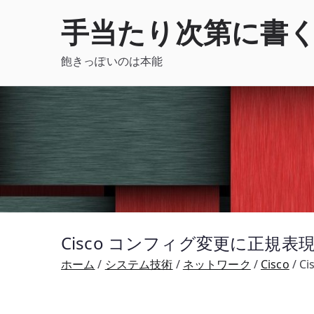
内
手当たり次第に書
容
を
飽きっぽいのは本能
ス
キ
ッ
プ
Cisco コンフィグ変更に正規
ホーム
システム技術
ネットワーク
Cisco
C