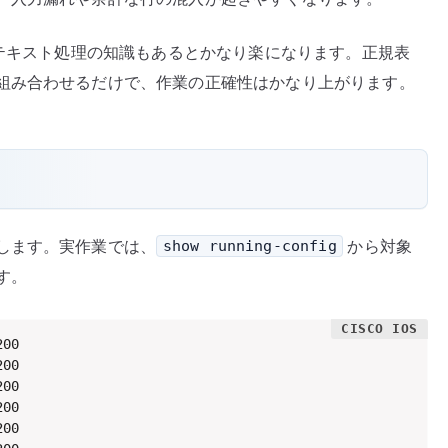
る
へ
、テキスト処理の知識もあるとかなり楽になります。正規表
の
組み合わせるだけで、作業の正確性はかなり上がります。
します。実作業では、
から対象
show running-config
す。
00

00

00

00

00
