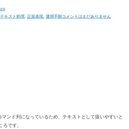
sco
Cisco
,
テキスト処理
,
正規表現
,
運用手順
コメントはまだありません
コ
ン
フ
ィ
グ
変
更
に
正
規
表
現
を
のがコマンド列になっているため、テキストとして扱いやすいと
使
ところです。
う