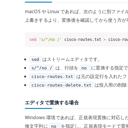
macOS や Linux であれば、次のように別
上書きするより、変換後を確認してから使う方が
sed
's/^/no /'
 cisco-routes.txt 
>
 cisco-ro
はストリームエディタです。
sed
は、行頭を
に置換する指定
s/^/no /
no
は元の設定行を入れたフ
cisco-routes.txt
は投入用の削除
cisco-routes-delete.txt
エディタで置換する場合
Windows 環境であれば、正規表現置換に対
換文字列に
を指定し、正規表現モードで置
no