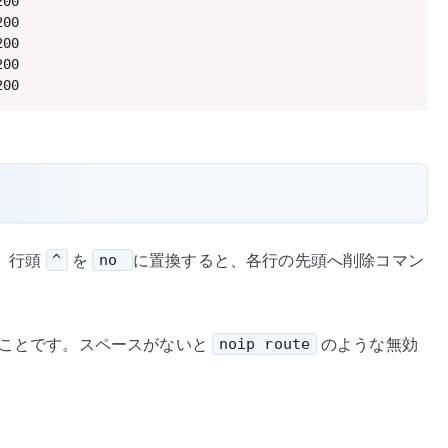
00

00

00

00

200
、行頭
を
に置換すると、各行の先頭へ削除コマン
^
no
ことです。スペースがないと
のような無効
noip route