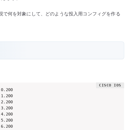
現で何を対象にして、どのような投入用コンフィグを作る
0.200

1.200

2.200

3.200

4.200

5.200

6.200
