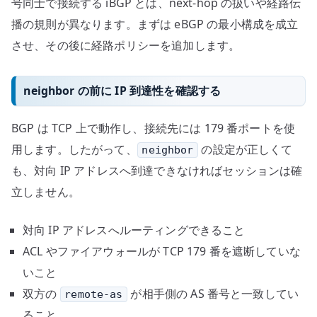
号同士で接続する iBGP とは、next-hop の扱いや経路伝
播の規則が異なります。まずは eBGP の最小構成を成立
させ、その後に経路ポリシーを追加します。
neighbor の前に IP 到達性を確認する
BGP は TCP 上で動作し、接続先には 179 番ポートを使
用します。したがって、
の設定が正しくて
neighbor
も、対向 IP アドレスへ到達できなければセッションは確
立しません。
対向 IP アドレスへルーティングできること
ACL やファイアウォールが TCP 179 番を遮断していな
いこと
双方の
が相手側の AS 番号と一致してい
remote-as
ること