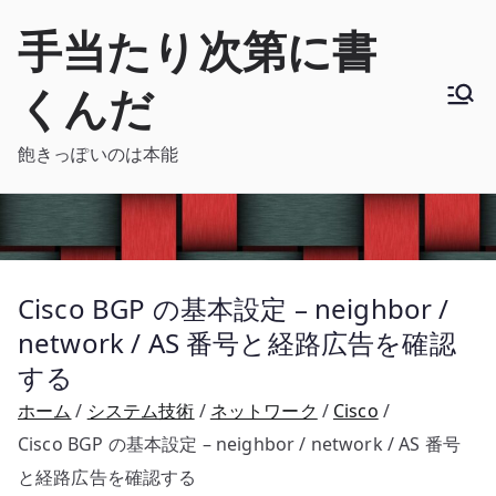
内
手当たり次第に書
容
を
くんだ
ス
キ
飽きっぽいのは本能
ッ
プ
Cisco BGP の基本設定 – neighbor /
network / AS 番号と経路広告を確認
する
ホーム
システム技術
ネットワーク
Cisco
Cisco BGP の基本設定 – neighbor / network / AS 番号
と経路広告を確認する