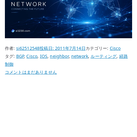
作者:
si62512548
投稿日:
2011年7月14日
カテゴリー:
Cisco
タグ:
BGP
,
Cisco
,
IOS
,
neighbor
,
network
,
ルーティング
,
経路
制御
Cisco
コメントはまだありません
BGP
の
基
本
設
定
–
neighbor