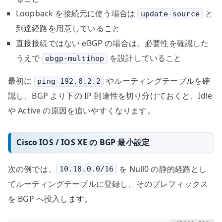
Loopback を接続元に使う場合は
と
update-source
到達経路を用意していること
直接接続ではない eBGP の場合は、必要性を確認した
うえで
を設計していること
ebgp-multihop
最初に
やルーティングテーブルを確
ping 192.0.2.2
認し、BGP より下の IP 到達性を切り分けておくと、Idle
や Active の原因を追いやすくなります。
Cisco IOS / IOS XE の BGP 最小設定
次の例では、
を Null0 の静的経路とし
10.10.0.0/16
てルーティングテーブルに登録し、そのプレフィックス
を BGP へ投入します。