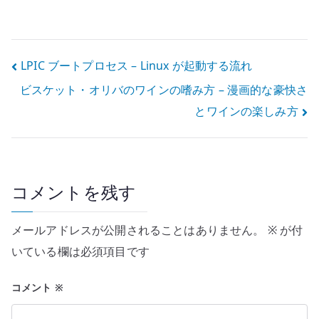
SSH、enable
両方使う Cisco
secret、VTY を
スイッチ選定 –
最初に整える
RJ45、SFP+、光
モジュールを分
投
LPIC ブートプロセス – Linux が起動する流れ
けて考える
ビスケット・オリバのワインの嗜み方 – 漫画的な豪快さ
稿
とワインの楽しみ方
ナ
ビ
ゲ
コメントを残す
ー
メールアドレスが公開されることはありません。
※
が付
シ
いている欄は必須項目です
ョ
コメント
※
ン