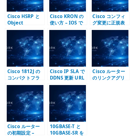
Cisco HSRP と
Cisco KRON の
Cisco コンフィ
Object
使い方 – IOS で
グ変更に正規表
Tracking – デフ
定期コマンドを
現を使う – 既存
ォルトゲートウ
実行する基本と
設定から投入用
ェイ冗長化で上
注意点
コンフィグを作
流障害を反映す
る
る
Cisco 1812J の
Cisco IP SLA で
Cisco ルーター
コンパクトフラ
DDNS 更新 URL
のリンクアグリ
ッシュ交換 – IOS
を定期実行する –
ゲーション –
イメージと起動
HTTP GET の使
EtherChannel /
メディアを扱う
い方と注意点
Port-Channel
を L3 uplink と
して使う
Cisco ルーター
10GBASE-T と
の初期設定 –
10GBASE-SR を