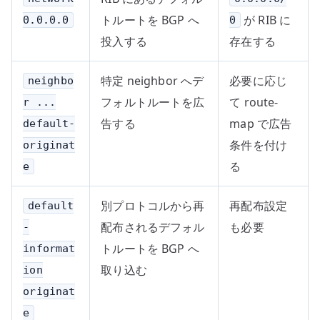
トルートを BGP へ
が RIB に
0.0.0.0
0
投入する
存在する
特定 neighbor へデ
必要に応じ
neighbo
フォルトルートを広
て route-
r ...
告する
map で広告
default-
条件を付け
originat
る
e
別プロトコルから再
再配布設定
default
配布されるデフォル
も必要
-
トルートを BGP へ
informat
取り込む
ion
originat
e