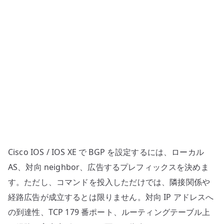
/
network
/
AS
番
号
と
経
路
広
告
Cisco IOS / IOS XE で BGP を設定するには、ローカル
を
確
AS、対向 neighbor、広告するプレフィックスを決めま
認
す。ただし、コマンドを投入しただけでは、隣接関係や
す
経路広告が成立するとは限りません。対向 IP アドレスへ
る
の到達性、TCP 179 番ポート、ルーティングテーブル上
へ