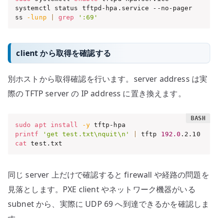
systemctl status tftpd-hpa.service --no-pager

ss 
-lunp
|
grep
':69'
client から取得を確認する
別ホストから取得確認を行います。server address は実
際の TFTP server の IP address に置き換えます。
sudo
apt
install
-y
printf
'get test.txt\nquit\n'
|
 tftp 
192.0
cat
 test.txt
同じ server 上だけで確認すると firewall や経路の問題を
見落とします。PXE client やネットワーク機器がいる
subnet から、実際に UDP 69 へ到達できるかを確認しま