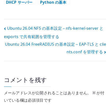
DHCP サーバー
Python の基本
の基本設定 – isc-
設定 – サーバー
dhcp-server で
管理で使う実行
IPv4 を配布する
環境を管理する
投
Ubuntu 26.04 NFS の基本設定 – nfs-kernel-server と
exports で共有範囲を管理する
稿
Ubuntu 26.04 FreeRADIUS の基本設定 – EAP-TLS と clie
ナ
nts.conf を管理する
ビ
ゲ
ー
コメントを残す
シ
メールアドレスが公開されることはありません。
※
が付
ョ
いている欄は必須項目です
ン