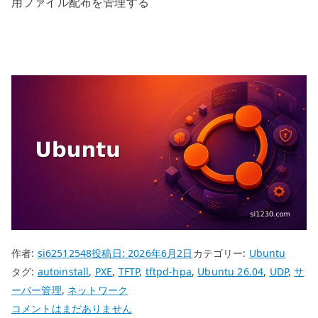
用ファイル配布を管理する
作者:
si62512548
投稿日:
2026年6月2日
カテゴリー:
Ubuntu
タグ:
autoinstall
,
PXE
,
TFTP
,
tftpd-hpa
,
Ubuntu 26.04
,
UDP
,
サ
ーバー管理
,
ネットワーク
Ubuntu
コメントはまだありません