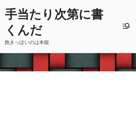
内
手当たり次第に書
容
を
くんだ
ス
キ
飽きっぽいのは本能
ッ
プ