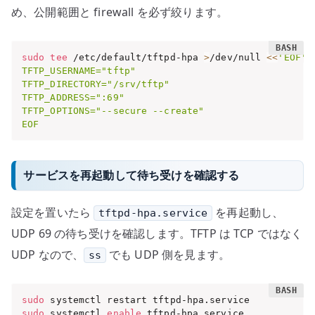
め、公開範囲と firewall を必ず絞ります。
sudo
tee
 /etc/default/tftpd-hpa 
>
/dev/null 
<<
'EOF'

TFTP_USERNAME="tftp"

TFTP_DIRECTORY="/srv/tftp"

TFTP_ADDRESS=":69"

TFTP_OPTIONS="--secure --create"

EOF
サービスを再起動して待ち受けを確認する
設定を置いたら
を再起動し、
tftpd-hpa.service
UDP 69 の待ち受けを確認します。TFTP は TCP ではなく
UDP なので、
でも UDP 側を見ます。
ss
sudo
sudo
 systemctl 
enable
 tftpd-hpa.service
