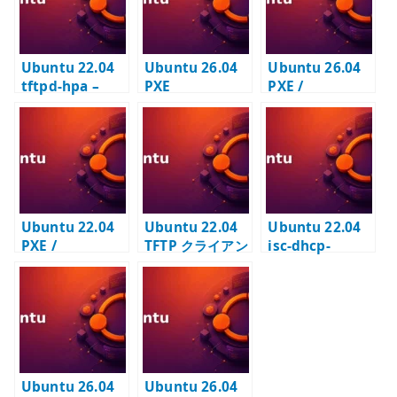
Ubuntu 22.04
Ubuntu 26.04
Ubuntu 26.04
tftpd-hpa –
PXE
PXE /
PXE ブート用
autoinstall の
Autoinstall の
TFTP サーバー構
基本設定 –
基本設定 –
築
DHCP / TFTP /
DHCP / TFTP /
NoCloud で自動
HTTP を連携さ
インストールす
せる
る
Ubuntu 22.04
Ubuntu 22.04
Ubuntu 22.04
PXE /
TFTP クライアン
isc-dhcp-
Autoinstall 自
ト – PXE やネッ
server – PXE ブ
動インストール –
トワーク機器検
ートを見据えた
DHCP / TFTP /
証で使う
DHCP サーバー
HTTP を連携さ
構築
せる
Ubuntu 26.04
Ubuntu 26.04