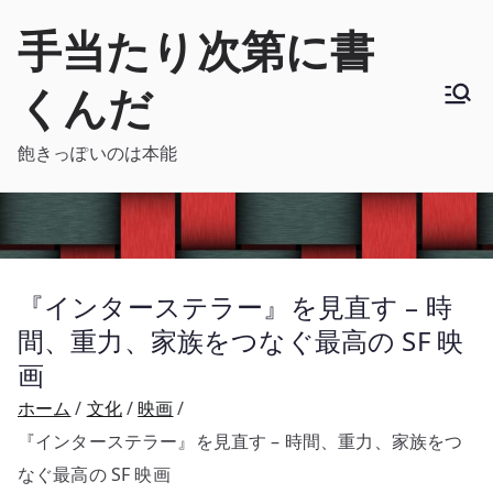
内
手当たり次第に書
容
を
くんだ
ス
キ
飽きっぽいのは本能
ッ
プ
『インターステラー』を見直す – 時
間、重力、家族をつなぐ最高の SF 映
画
ホーム
文化
映画
『インターステラー』を見直す – 時間、重力、家族をつ
なぐ最高の SF 映画