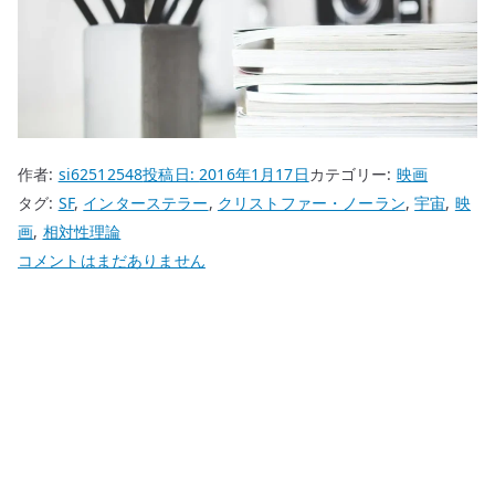
作者:
si62512548
投稿日:
2016年1月17日
カテゴリー:
映画
タグ:
SF
,
インターステラー
,
クリストファー・ノーラン
,
宇宙
,
映
画
,
相対性理論
『イ
コメントはまだありません
ン
タ
ー
ス
テ
ラ
ー』
を