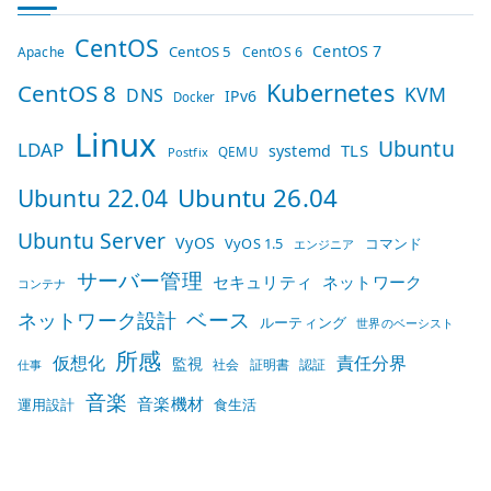
CentOS
CentOS 7
CentOS 5
Apache
CentOS 6
Kubernetes
CentOS 8
KVM
DNS
IPv6
Docker
Linux
Ubuntu
LDAP
TLS
systemd
QEMU
Postfix
Ubuntu 26.04
Ubuntu 22.04
Ubuntu Server
VyOS
VyOS 1.5
コマンド
エンジニア
サーバー管理
セキュリティ
ネットワーク
コンテナ
ベース
ネットワーク設計
ルーティング
世界のベーシスト
所感
仮想化
責任分界
監視
社会
証明書
認証
仕事
音楽
音楽機材
運用設計
食生活