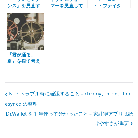
ンス』を見直す –
マーを見直して
ト・ファイタ
AI、意識のアッ
感じたこと – CG
ー』のアクショ
プロード、技術
で動く変形ロボ
ンが今見ても強
信仰の危うさ
ットの強さ
い理由 – CG では
ない身体性
『君が踊る、
夏』を観て考え
たこと – よさこ
いと地方から出
ていく感覚
投
NTP トラブル時に確認すること – chrony、ntpd、tim
esyncd の整理
稿
Dr.Wallet を 1 年使って分かったこと – 家計簿アプリは続
ナ
けやすさが重要
ビ