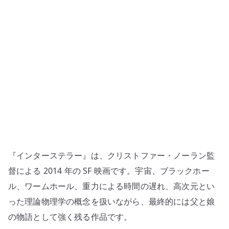
見
直
す
–
時
間、
重
力、
家
族
を
『インターステラー』は、クリストファー・ノーラン監
つ
な
督による 2014 年の SF 映画です。宇宙、ブラックホー
ぐ
ル、ワームホール、重力による時間の遅れ、高次元とい
最
った理論物理学の概念を扱いながら、最終的には父と娘
高
の物語として強く残る作品です。
の