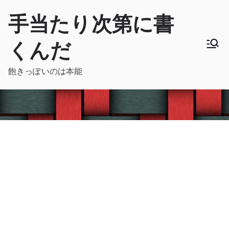
内
手当たり次第に書
容
を
くんだ
ス
キ
飽きっぽいのは本能
ッ
プ