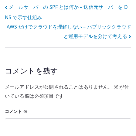
例外設計を見る
投
メールサーバーの SPF とは何か – 送信元サーバーを D
NS で示す仕組み
稿
AWS だけでクラウドを理解しない – パブリッククラウド
ナ
と運用モデルを分けて考える
ビ
ゲ
ー
コメントを残す
シ
メールアドレスが公開されることはありません。
※
が付
ョ
いている欄は必須項目です
ン
コメント
※