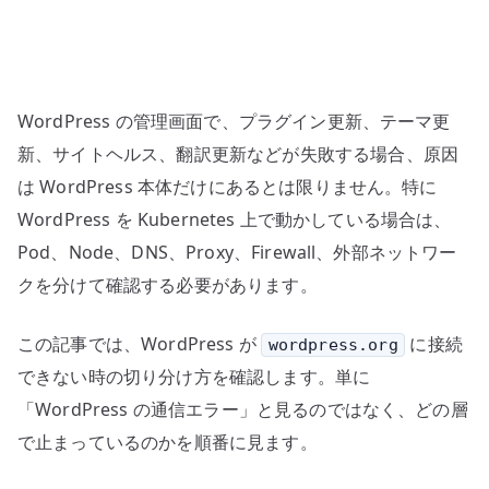
–
DNS
/
Proxy
WordPress の管理画面で、プラグイン更新、テーマ更
/
Firewall
新、サイトヘルス、翻訳更新などが失敗する場合、原因
/
は WordPress 本体だけにあるとは限りません。特に
Kubernetes
WordPress を Kubernetes 上で動かしている場合は、
を
Pod、Node、DNS、Proxy、Firewall、外部ネットワー
確
クを分けて確認する必要があります。
認
す
この記事では、WordPress が
に接続
wordpress.org
る
できない時の切り分け方を確認します。単に
へ
の
「WordPress の通信エラー」と見るのではなく、どの層
で止まっているのかを順番に見ます。