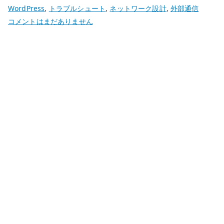
WordPress
,
トラブルシュート
,
ネットワーク設計
,
外部通信
WordPress
コメントはまだありません
が
wordpress.org
に
接
続
で
き
な
い
時
の
切
り
分
け