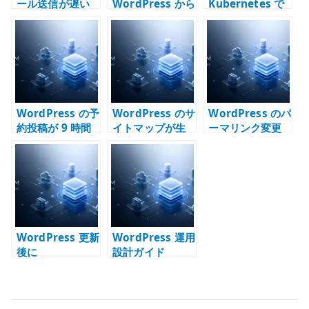
ール送信が遅い
WordPress から
Kubernetes で
原因 – sendmail
メールが送信で
運用する構成 –
/ Postfix / DNS
きない原因 –
コンテナ、永続
の待ち時間を切
SMTP /
化、DB、メー
り分ける
sendmail /
ル、外部公開を
Postfix を切り
分けて考える
分ける
WordPress の予
WordPress のサ
WordPress のパ
約投稿が 9 時間
イトマップが生
ーマリンク変更
ずれる原因 –
成されない原因 –
手順 – 旧 URL を
Docker /
パーマリンクと
守るリダイレク
Kubernetes 環
URL 設計を確認
ト設計
境のタイムゾー
する
ンを確認する
WordPress 更新
WordPress 運用
後に
設計ガイド
ModSecurity が
反応する理由 –
WAF の偽陽性と