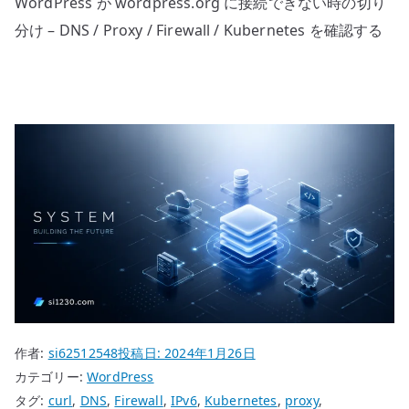
WordPress が wordpress.org に接続できない時の切り
分け – DNS / Proxy / Firewall / Kubernetes を確認する
作者:
si62512548
投稿日:
2024年1月26日
カテゴリー:
WordPress
タグ:
curl
,
DNS
,
Firewall
,
IPv6
,
Kubernetes
,
proxy
,