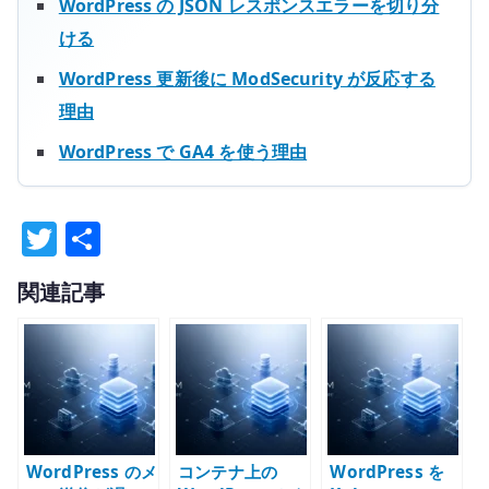
WordPress の JSON レスポンスエラーを切り分
ける
WordPress 更新後に ModSecurity が反応する
理由
WordPress で GA4 を使う理由
T
共
w
有
関連記事
it
te
r
WordPress のメ
コンテナ上の
WordPress を