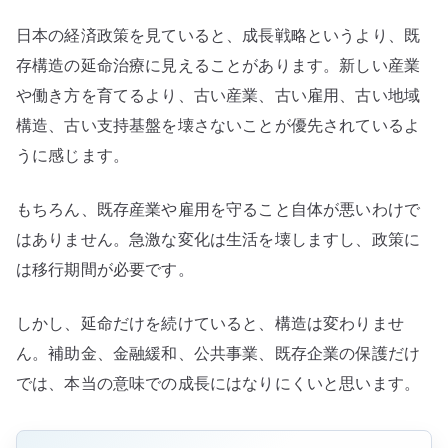
産
日本の経済政策を見ていると、成長戦略というより、既
業
構
存構造の延命治療に見えることがあります。新しい産業
造
や働き方を育てるより、古い産業、古い雇用、古い地域
を
構造、古い支持基盤を壊さないことが優先されているよ
変
うに感じます。
え
な
もちろん、既存産業や雇用を守ること自体が悪いわけで
い
はありません。急激な変化は生活を壊しますし、政策に
政
は移行期間が必要です。
策
の
しかし、延命だけを続けていると、構造は変わりませ
限
界
ん。補助金、金融緩和、公共事業、既存企業の保護だけ
へ
では、本当の意味での成長にはなりにくいと思います。
の