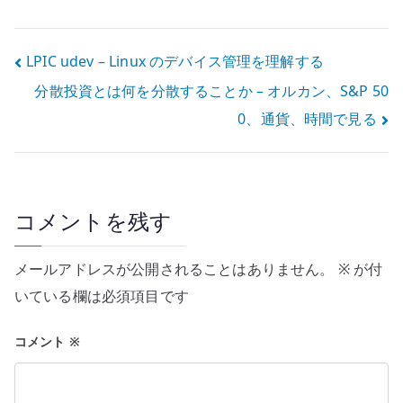
解の構造の問題
会、日弁連、経
団連から考える
投
LPIC udev – Linux のデバイス管理を理解する
分散投資とは何を分散することか – オルカン、S&P 50
稿
0、通貨、時間で見る
ナ
ビ
ゲ
コメントを残す
ー
メールアドレスが公開されることはありません。
※
が付
シ
いている欄は必須項目です
ョ
コメント
※
ン