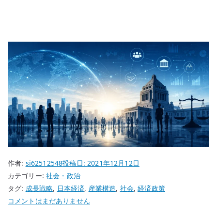
作者:
si62512548
投稿日:
2021年12月12日
カテゴリー:
社会・政治
タグ:
成長戦略
,
日本経済
,
産業構造
,
社会
,
経済政策
日
コメントはまだありません
本