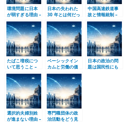
環境問題に日本
日本の失われた
中国高速鉄道事
が弱すぎる理由 –
30 年とは何だっ
故と情報統制 –
意識ではなく制
たのか – 未来の
事故対応で見え
度、電源、産業
芽を摘み続けた
たネット規制の
構造の問題とし
政治と産業構造
問題
て考える
たばこ増税につ
ベーシックイン
日本の政治の問
いて思うこと –
カムと労働の価
題は国民性にも
税制で生活習慣
値 – 働かなくて
ある – 政治家だ
を変えることの
も生きられる社
けを責めても変
違和感
会で仕事はどう
わらない理由
変わるか
選択的夫婦別姓
専門職団体の政
が進まない理由 –
治活動をどう見
制度ではなく理
るか – 日本医師