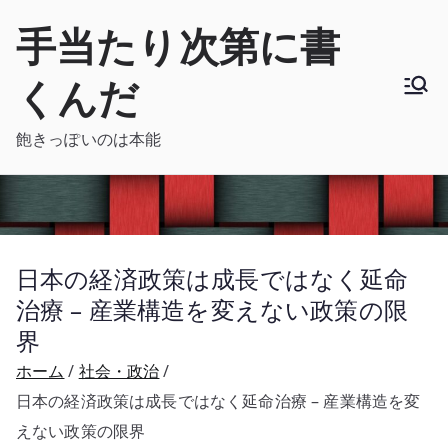
内
手当たり次第に書
容
を
くんだ
ス
キ
飽きっぽいのは本能
ッ
プ
日本の経済政策は成長ではなく延命
治療 – 産業構造を変えない政策の限
界
ホーム
社会・政治
日本の経済政策は成長ではなく延命治療 – 産業構造を変
えない政策の限界