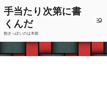
内
手当たり次第に書
容
を
くんだ
ス
キ
飽きっぽいのは本能
ッ
プ