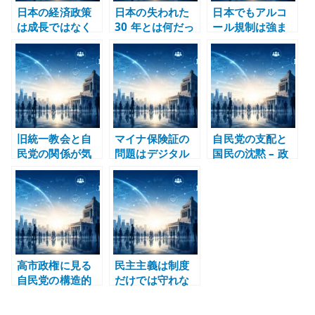
日本の経済政策
日本の失われた
日本でもアルコ
は成長ではなく
30 年とは何だっ
ール規制は強ま
延命治療 – 産業
たのか – 未来の
るのか – 酒の文
構造を変えない
芽を摘み続けた
化と責任を考え
政策の限界
政治と産業構造
る
旧統一教会と自
マイナ保険証の
自民党の支配と
民党の関係が気
問題はデジタル
国民の沈黙 – 政
持ち悪い理由 –
化ではなく移行
治責任を曖昧に
政治と宗教団体
設計にある – 本
する構造
の距離感を考え
人確認、医療現
る
場、例外対応を
分けて考える
高市政権に見る
民主主義は制度
自民党の構造的
だけでは守れな
欠陥 – 説明責
い – 選挙、
任・経済政策・
SNS、政党、メデ