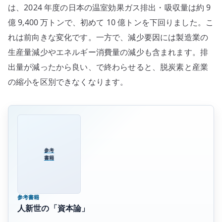
は、2024 年度の日本の温室効果ガス排出・吸収量は約 9
え
億 9,400 万トンで、初めて 10 億トンを下回りました。こ
る
れは前向きな変化です。一方で、減少要因には製造業の
へ
の
生産量減少やエネルギー消費量の減少も含まれます。排
出量が減ったから良い、で終わらせると、脱炭素と産業
の縮小を区別できなくなります。
参考
書籍
参考書籍
人新世の「資本論」