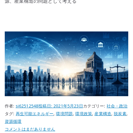
源、産業構造の問題として考える
作者:
si62512548
投稿日:
2021年5月23日
カテゴリー:
社会・政治
タグ:
再生可能エネルギー
,
環境問題
,
環境政策
,
産業構造
,
脱炭素
,
資源循環
環
コメントはまだありません