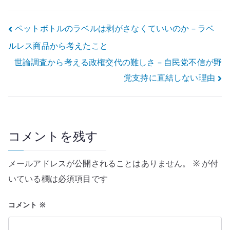
統治能力
ィアから考える
投
ペットボトルのラベルは剥がさなくていいのか – ラベ
ルレス商品から考えたこと
稿
世論調査から考える政権交代の難しさ – 自民党不信が野
ナ
党支持に直結しない理由
ビ
ゲ
ー
コメントを残す
シ
メールアドレスが公開されることはありません。
※
が付
ョ
いている欄は必須項目です
ン
コメント
※