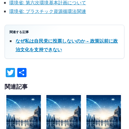
環境省: 第六次環境基本計画について
環境省: プラスチック資源循環法関連
関連する記事
なぜ私は自民党に投票しないのか – 政策以前に政
治文化を支持できない
T
共
w
有
関連記事
it
te
r