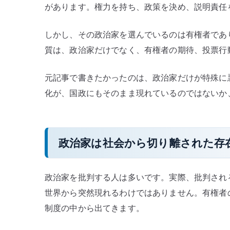
があります。権力を持ち、政策を決め、説明責任
る
–
しかし、その政治家を選んでいるのは有権者であ
政
質は、政治家だけでなく、有権者の期待、投票行
治
家
元記事で書きたかったのは、政治家だけが特殊に
だ
け
化が、国政にもそのまま現れているのではないか
を
責
め
政治家は社会から切り離された存
て
も
変
政治家を批判する人は多いです。実際、批判され
わ
世界から突然現れるわけではありません。有権者
ら
制度の中から出てきます。
な
い