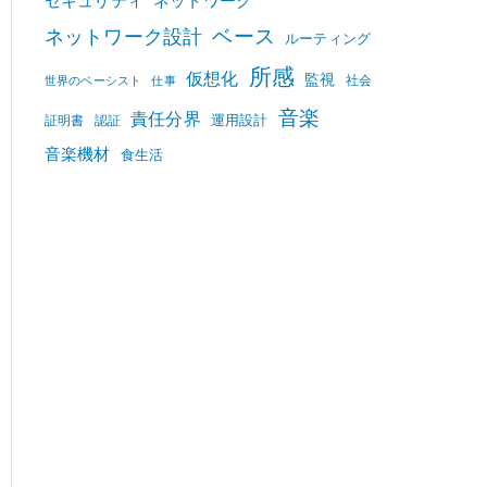
セキュリティ
ネットワーク
ベース
ネットワーク設計
ルーティング
所感
仮想化
監視
社会
世界のベーシスト
仕事
音楽
責任分界
運用設計
証明書
認証
音楽機材
食生活