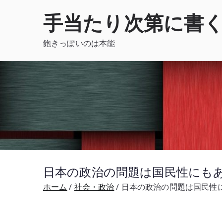
内
手当たり次第に書
容
を
飽きっぽいのは本能
ス
キ
ッ
プ
日本の政治の問題は国民性にもあ
ホーム
社会・政治
日本の政治の問題は国民性に