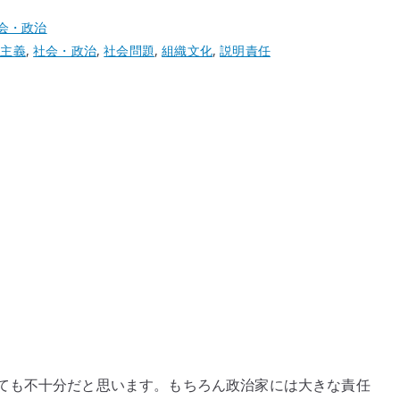
会・政治
主主義
,
社会・政治
,
社会問題
,
組織文化
,
説明責任
ても不十分だと思います。もちろん政治家には大きな責任