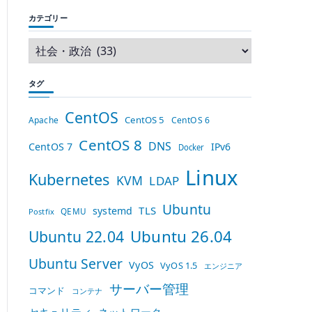
カテゴリー
タグ
CentOS
CentOS 5
Apache
CentOS 6
CentOS 8
DNS
CentOS 7
IPv6
Docker
Linux
Kubernetes
KVM
LDAP
Ubuntu
TLS
systemd
QEMU
Postfix
Ubuntu 26.04
Ubuntu 22.04
Ubuntu Server
VyOS
VyOS 1.5
エンジニア
サーバー管理
コマンド
コンテナ