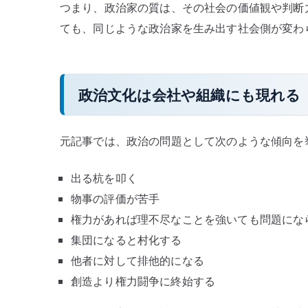
つまり、政治家の質は、その社会の価値観や判断
理
ても、同じような政治家を生み出す社会側が変わ
由
へ
の
政治文化は会社や組織にも現れる
元記事では、政治の問題として次のような傾向を
出る杭を叩く
物事の評価が苦手
権力があれば理不尽なことを強いても問題にな
集団になると村化する
他者に対して排他的になる
創造より権力闘争に終始する