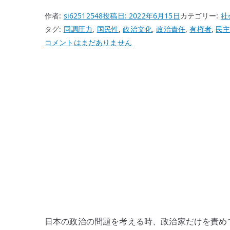
作者:
si62512548
投稿日:
2022年6月15日
カテゴリー:
社
タグ:
同調圧力
,
国民性
,
政治文化
,
政治責任
,
有権者
,
民
日
コメントはまだありません
本
の
政
治
の
問
題
は
国
民
性
に
も
日本の政治の問題を考える時、政治家だけを責め
あ