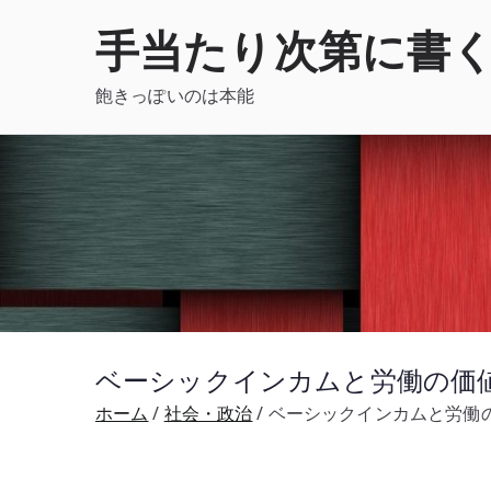
内
手当たり次第に書
容
を
飽きっぽいのは本能
ス
キ
ッ
プ
ベーシックインカムと労働の価値
ホーム
社会・政治
ベーシックインカムと労働の