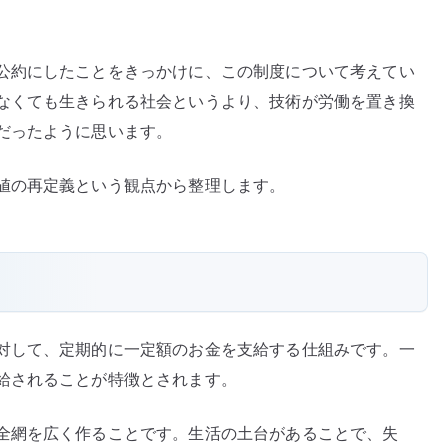
働
か
公約にしたことをきっかけに、この制度について考えてい
な
なくても生きられる社会というより、技術が労働を置き換
く
て
だったように思います。
も
生
値の再定義という観点から整理します。
き
ら
れ
る
社
会
対して、定期的に一定額のお金を支給する仕組みです。一
で
給されることが特徴とされます。
仕
事
全網を広く作ることです。生活の土台があることで、失
は