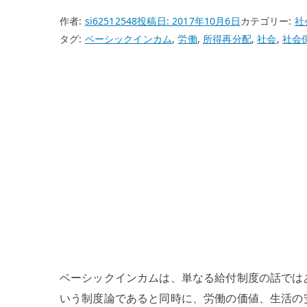
作者:
si62512548
投稿日:
2017年10月6日
カテゴリー:
社
タグ:
ベーシックインカム
,
労働
,
所得再分配
,
社会
,
社会
ベーシックインカムは、単なる給付制度の話では
いう制度論であると同時に、労働の価値、生活の