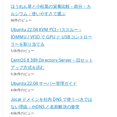
ほうれん草と小松菜の栄養比較 – 鉄分・カ
ルシウム・使いやすさで選ぶ
6k件のビュー
Ubuntu 22.04 KVM PCI パススルー –
IOMMU / VFIO で GPU と USB コントロー
ラーを割り当てる
5.5k件のビュー
CentOS 8 389 Directory Server – 旧セット
アップ方式を読む
5.3k件のビュー
Ubuntu 22.04 サーバー管理ガイド
4.6k件のビュー
.local ドメインを社内 DNS で使うべきでは
ない理由 – mDNS と名前解決の衝突
4.6k件のビュー