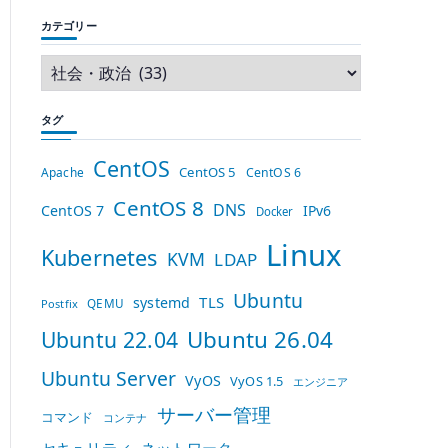
カテゴリー
タグ
CentOS
CentOS 5
Apache
CentOS 6
CentOS 8
DNS
CentOS 7
IPv6
Docker
Linux
Kubernetes
KVM
LDAP
Ubuntu
TLS
systemd
QEMU
Postfix
Ubuntu 26.04
Ubuntu 22.04
Ubuntu Server
VyOS
VyOS 1.5
エンジニア
サーバー管理
コマンド
コンテナ