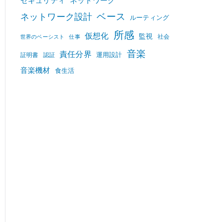
セキュリティ
ネットワーク
ベース
ネットワーク設計
ルーティング
所感
仮想化
監視
社会
世界のベーシスト
仕事
音楽
責任分界
運用設計
証明書
認証
音楽機材
食生活