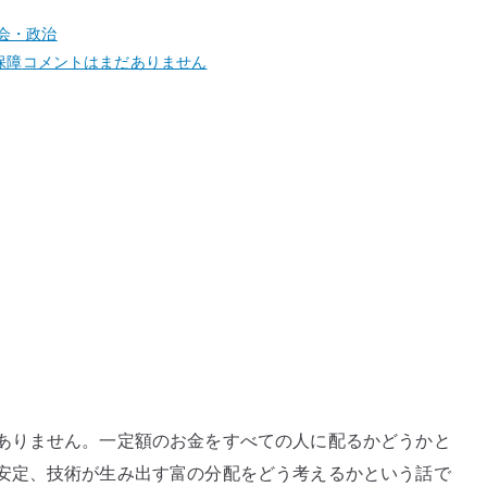
会・政治
ベ
保障
コメントはまだありません
ー
シ
ッ
ク
イ
ン
カ
ム
と
労
働
の
価
ありません。一定額のお金をすべての人に配るかどうかと
値
安定、技術が生み出す富の分配をどう考えるかという話で
–