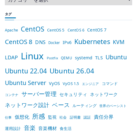
タグ
CentOS
CentOS 7
CentOS 5
Apache
CentOS 6
Kubernetes
CentOS 8
KVM
DNS
IPv6
Docker
Linux
Ubuntu
LDAP
TLS
systemd
QEMU
Postfix
Ubuntu 26.04
Ubuntu 22.04
Ubuntu Server
VyOS
VyOS 1.5
コマンド
エンジニア
サーバー管理
セキュリティ
ネットワーク
コンテナ
ベース
ネットワーク設計
ルーティング
世界のベーシスト
所感
仮想化
責任分界
監視
社会
証明書
認証
仕事
音楽
音楽機材
運用設計
食生活