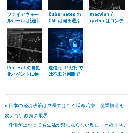
ファイアウォー
Kubernetes の
macvlan /
ルルールは設計
CNI は何を選ぶ
ipvlan はコンテ
から生成する –
べきか – 設計思
ナのための技術
定数、検証、変
想と製品制約か
なのか – Linux
更管理
ら現代的な選択
ネットワーク仮
肢を整理する
想化から CNI ま
で整理する
Red Hat の自動
送信元 IP だけで
化イベントに参
は不正と判断で
加して考えた –
きない – 経路と
AI 運用は、判断
トポロジーから
を自由化するこ
破棄条件を考え
とではない
る
投
日本の経済政策は成長ではなく延命治療 – 産業構造を
変えない政策の限界
稿
株価が上がっても生活が楽にならない理由 – 日経平均、
ナ