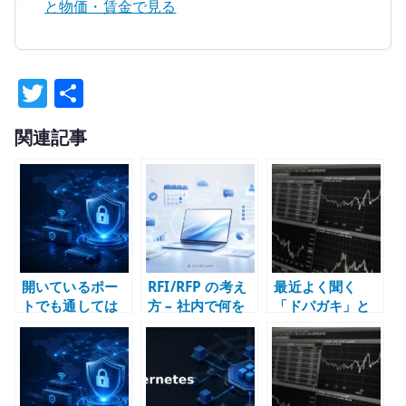
と物価・賃金で見る
T
共
w
有
関連記事
it
te
r
開いているポー
RFI/RFP の考え
最近よく聞く
トでも通しては
方 – 社内で何を
「ドパガキ」と
いけない – 接続
握り、外部に何
は？意味と広が
状態とパケット
を任せるか
った背景を整理
構造の検証
する