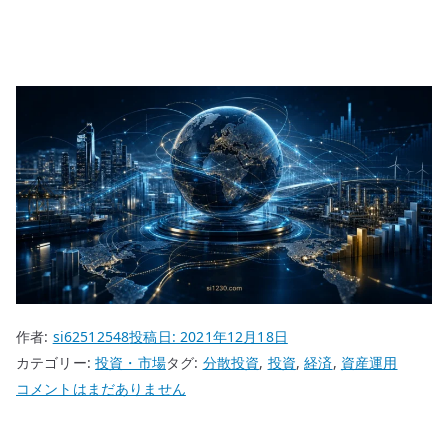
作者:
si62512548
投稿日:
2021年12月18日
カテゴリー:
投資・市場
タグ:
分散投資
,
投資
,
経済
,
資産運用
分
コメントはまだありません
散
投