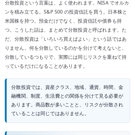
分散投資という言葉は、よく使われます。NISA でオルカ
S&P
500、
ンを積み立てる。S&P 500 の投資信託を買う。日本株と
通
米国株を持つ。預金だけでなく、投資信託や債券も持
貨、
つ。こうした話は、まとめて分散投資と呼ばれます。た
時
だ、分散投資は「いろいろ買えばよい」という話ではあ
間
りません。何を分散しているのかを分けて考えないと、
で
分散しているつもりで、実際には同じリスクを重ねて持
見
っているだけになることがあります。
る
へ
の
分散投資では、資産クラス、地域、通貨、時間、金
融機関、制度、生活費との関係を分けて見る必要が
あります。商品数が多いことと、リスクが分散され
ていることは同じではありません。