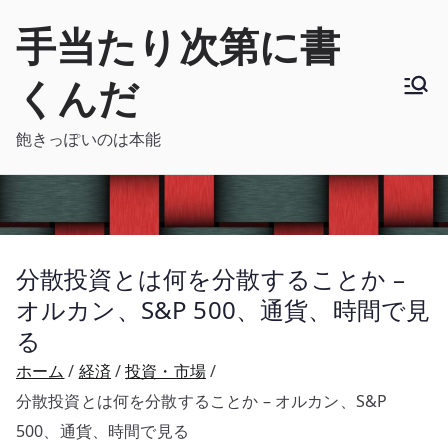
内
手当たり次第に書
容
を
くんだ
ス
キ
飽きっぽいのは本能
ッ
プ
分散投資とは何を分散することか –
オルカン、S&P 500、通貨、時間で見
る
ホーム
経済
投資・市場
分散投資とは何を分散することか – オルカン、S&P
500、通貨、時間で見る