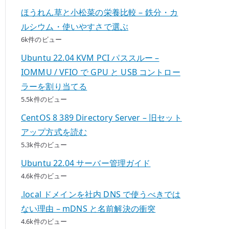
ほうれん草と小松菜の栄養比較 – 鉄分・カ
ルシウム・使いやすさで選ぶ
6k件のビュー
Ubuntu 22.04 KVM PCI パススルー –
IOMMU / VFIO で GPU と USB コントロー
ラーを割り当てる
5.5k件のビュー
CentOS 8 389 Directory Server – 旧セット
アップ方式を読む
5.3k件のビュー
Ubuntu 22.04 サーバー管理ガイド
4.6k件のビュー
.local ドメインを社内 DNS で使うべきでは
ない理由 – mDNS と名前解決の衝突
4.6k件のビュー