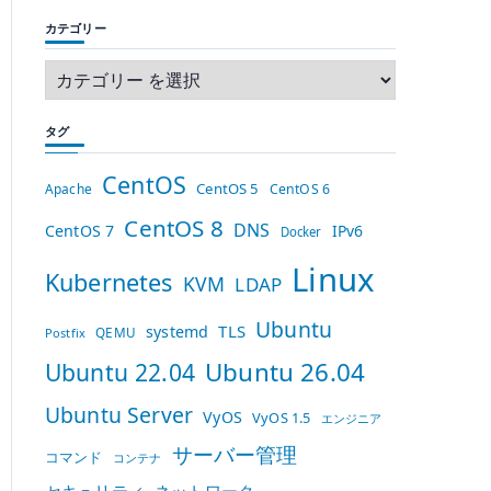
カテゴリー
タグ
CentOS
CentOS 5
Apache
CentOS 6
CentOS 8
DNS
CentOS 7
IPv6
Docker
Linux
Kubernetes
KVM
LDAP
Ubuntu
TLS
systemd
QEMU
Postfix
Ubuntu 26.04
Ubuntu 22.04
Ubuntu Server
VyOS
VyOS 1.5
エンジニア
サーバー管理
コマンド
コンテナ