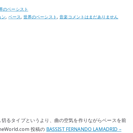
界のベーシスト
世
ョン
,
ベース
,
世界のベーシスト
,
音楽
コメントはまだありません
界
の
ベ
ー
シ
ス
ト
Fernando
Lamadrid
–
ク
ー
ル
だけで押し切るタイプというより、曲の空気を作りながらベースを前
な
World.com 投稿の
BASSIST FERNANDO LAMADRID –
曲