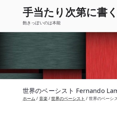
内
手当たり次第に書
容
を
飽きっぽいのは本能
ス
キ
ッ
プ
世界のベーシスト Fernando 
ホーム
音楽
世界のベーシスト
世界のベーシスト