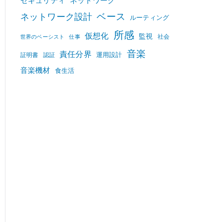
セキュリティ
ネットワーク
ベース
ネットワーク設計
ルーティング
所感
仮想化
監視
社会
世界のベーシスト
仕事
音楽
責任分界
運用設計
証明書
認証
音楽機材
食生活