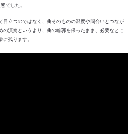
状態でした。
作
り
て目立つのではなく、曲そのものの温度や間合いとつなが
と
めの演奏というより、曲の輪郭を保ったまま、必要なとこ
セ
ン
象に残ります。
ス
の
良
い
ベ
ー
ス
ソ
ロ
へ
の