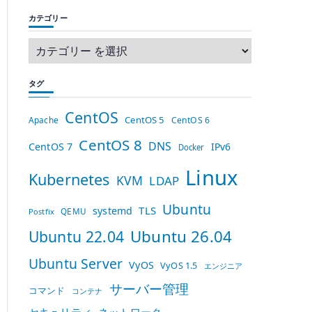
カテゴリー
タグ
CentOS
CentOS 5
Apache
CentOS 6
CentOS 8
DNS
CentOS 7
IPv6
Docker
Linux
Kubernetes
KVM
LDAP
Ubuntu
TLS
systemd
QEMU
Postfix
Ubuntu 26.04
Ubuntu 22.04
Ubuntu Server
VyOS
VyOS 1.5
エンジニア
サーバー管理
コマンド
コンテナ