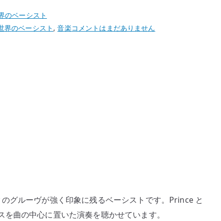
界のベーシスト
Ida
世界のベーシスト
,
音楽
コメントはまだありません
Nielsen
の
ベ
ー
ス
が
か
っ
こ
い
い
理
由
ンクのグルーヴが強く印象に残るベーシストです。Prince と
–
スを曲の中心に置いた演奏を聴かせています。
フ