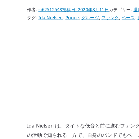
作者:
si62512548
投稿日:
2020年8月11日
カテゴリー:
世
タグ:
Ida Nielsen
,
Prince
,
グルーヴ
,
ファンク
,
ベース
,
Ida Nielsen は、タイトな低音と前に進むファ
の活動で知られる一方で、自身のバンドでもベー