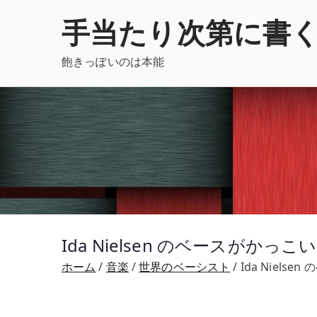
内
手当たり次第に書
容
を
飽きっぽいのは本能
ス
キ
ッ
プ
Ida Nielsen のベースが
ホーム
音楽
世界のベーシスト
Ida Niel