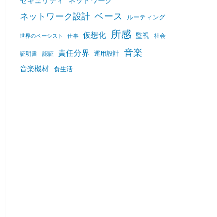
セキュリティ
ネットワーク
ベース
ネットワーク設計
ルーティング
所感
仮想化
監視
社会
世界のベーシスト
仕事
音楽
責任分界
運用設計
証明書
認証
音楽機材
食生活