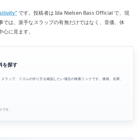
ァ
itivity”
です。投稿者は Ida Nielsen Bass Official で、現
ン
事では、派手なスラップの有無だけではなく、音価、休
ク
中心に見ます。
の
グ
ル
ー
料を探す
ヴ
と
、スラップ、リズムの作り方を確認したい場合の検索リンクです。価格、在庫、
タ
。
イ
ト
な
ンクです。
低
音
を
聴